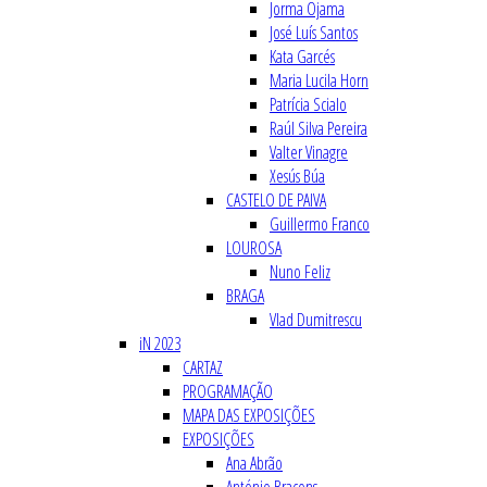
Jorma Ojama
José Luís Santos
Kata Garcés
Maria Lucila Horn
Patrícia Scialo
Raúl Silva Pereira
Valter Vinagre
Xesús Búa
CASTELO DE PAIVA
Guillermo Franco
LOUROSA
Nuno Feliz
BRAGA
Vlad Dumitrescu
iN 2023
CARTAZ
PROGRAMAÇÃO
MAPA DAS EXPOSIÇÕES
EXPOSIÇÕES
Ana Abrão