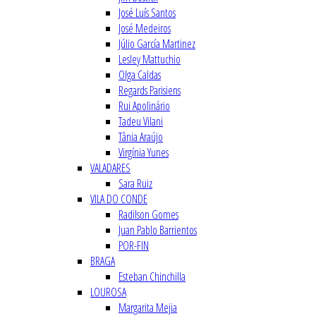
José Luís Santos
José Medeiros
Júlio García Martinez
Lesley Mattuchio
Olga Caldas
Regards Parisiens
Rui Apolinário
Tadeu Vilani
Tânia Araújo
Virgínia Yunes
VALADARES
Sara Ruiz
VILA DO CONDE
Radilson Gomes
Juan Pablo Barrientos
POR-FIN
BRAGA
Esteban Chinchilla
LOUROSA
Margarita Mejia