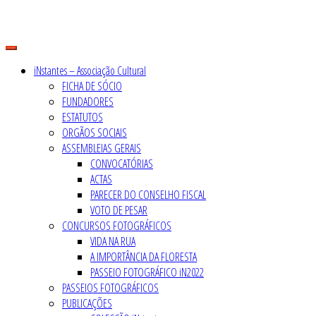
Skip
to
content
iNstantes – Associação Cultural
FICHA DE SÓCIO
FUNDADORES
ESTATUTOS
ORGÃOS SOCIAIS
ASSEMBLEIAS GERAIS
CONVOCATÓRIAS
ACTAS
PARECER DO CONSELHO FISCAL
VOTO DE PESAR
CONCURSOS FOTOGRÁFICOS
VIDA NA RUA
A IMPORTÂNCIA DA FLORESTA
PASSEIO FOTOGRÁFICO iN2022
PASSEIOS FOTOGRÁFICOS
PUBLICAÇÕES