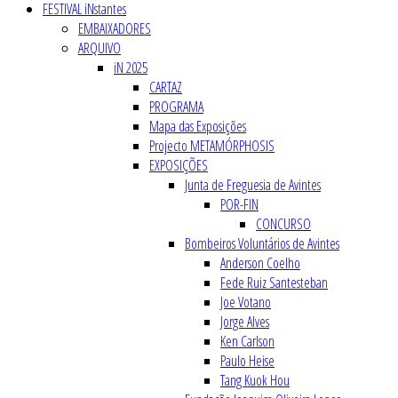
FESTIVAL iNstantes
EMBAIXADORES
ARQUIVO
iN 2025
CARTAZ
PROGRAMA
Mapa das Exposições
Projecto METAMÓRPHOSIS
EXPOSIÇÕES
Junta de Freguesia de Avintes
POR-FIN
CONCURSO
Bombeiros Voluntários de Avintes
Anderson Coelho
Fede Ruiz Santesteban
Joe Votano
Jorge Alves
Ken Carlson
Paulo Heise
Tang Kuok Hou