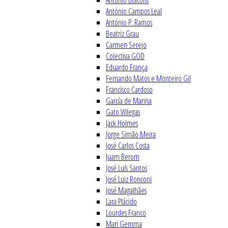
António Bracons
António Campos Leal
António P. Ramos
Beatriz Grau
Carmen Serejo
Colectiva GOD
Eduardo França
Fernando Matos e Monteiro Gil
Francisco Cardoso
García de Marina
Gato Villegas
Jack Holmes
Jorge Simão Meira
José Carlos Costa
Juam Berom
José Luís Santos
José Luiz Ronconi
José Magalhães
Lara Plácido
Lourdes Franco
Mari Gemma