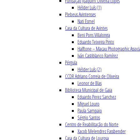
Fundação Joaquim Oliveira Lopes
Hélder Luís (1)
Plebeus Avintenses
Nati Esmel
Casa da Cultura de Avintes
Beni Pons Villalonga
Eduardo Teixeira Pinto
Halftone – Macau Photographic Associ
Iván Castiblanco Ramírez
Pérgula
Hélder Luís (2)
CCDR Adriano Correia de Oliveira
Leonor de Blas
Biblioteca Municipal de Gaia
Eduardo Perez Sanchez
Miguel Louro
Paula Sampaio
Sérgio Santos
Centro de Reabilitação do Norte
Xacob Melendrez Fassbender
Casa da Cultura de Lourosa