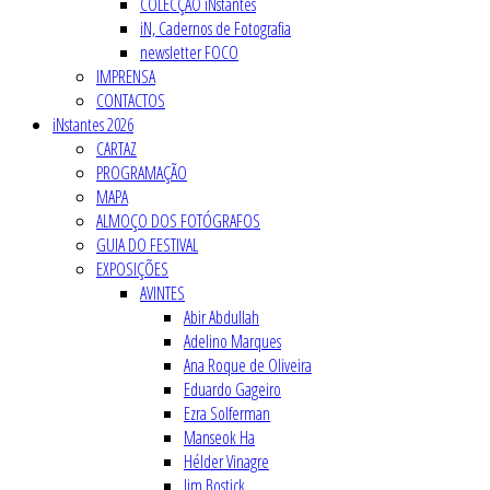
COLECÇÃO iNstantes
iN, Cadernos de Fotografia
newsletter FOCO
IMPRENSA
CONTACTOS
iNstantes 2026
CARTAZ
PROGRAMAÇÃO
MAPA
ALMOÇO DOS FOTÓGRAFOS
GUIA DO FESTIVAL
EXPOSIÇÕES
AVINTES
Abir Abdullah
Adelino Marques
Ana Roque de Oliveira
Eduardo Gageiro
Ezra Solferman
Manseok Ha
Hélder Vinagre
Jim Bostick