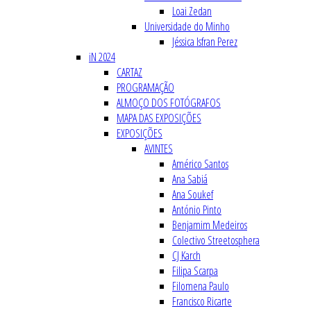
Loai Zedan
Universidade do Minho
Jéssica Isfran Perez
iN 2024
CARTAZ
PROGRAMAÇÃO
ALMOÇO DOS FOTÓGRAFOS
MAPA DAS EXPOSIÇÕES
EXPOSIÇÕES
AVINTES
Américo Santos
Ana Sabiá
Ana Soukef
António Pinto
Benjamim Medeiros
Colectivo Streetosphera
CJ Karch
Filipa Scarpa
Filomena Paulo
Francisco Ricarte