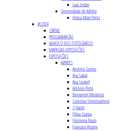
Loai Zedan
Universidade do Minho
Jéssica Isfran Perez
iN 2024
CARTAZ
PROGRAMAÇÃO
ALMOÇO DOS FOTÓGRAFOS
MAPA DAS EXPOSIÇÕES
EXPOSIÇÕES
AVINTES
Américo Santos
Ana Sabiá
Ana Soukef
António Pinto
Benjamim Medeiros
Colectivo Streetosphera
CJ Karch
Filipa Scarpa
Filomena Paulo
Francisco Ricarte