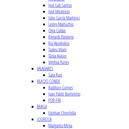
José Luís Santos
José Medeiros
Júlio García Martinez
Lesley Mattuchio
Olga Caldas
Regards Parisiens
Rui Apolinário
Tadeu Vilani
Tânia Araújo
Virgínia Yunes
VALADARES
Sara Ruiz
VILA DO CONDE
Radilson Gomes
Juan Pablo Barrientos
POR-FIN
BRAGA
Esteban Chinchilla
LOUROSA
Margarita Mejia