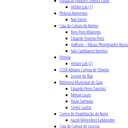
Fundação Joaquim Oliveira Lopes
Hélder Luís (1)
Plebeus Avintenses
Nati Esmel
Casa da Cultura de Avintes
Beni Pons Villalonga
Eduardo Teixeira Pinto
Halftone – Macau Photographic Associ
Iván Castiblanco Ramírez
Pérgula
Hélder Luís (2)
CCDR Adriano Correia de Oliveira
Leonor de Blas
Biblioteca Municipal de Gaia
Eduardo Perez Sanchez
Miguel Louro
Paula Sampaio
Sérgio Santos
Centro de Reabilitação do Norte
Xacob Melendrez Fassbender
Casa da Cultura de Lourosa