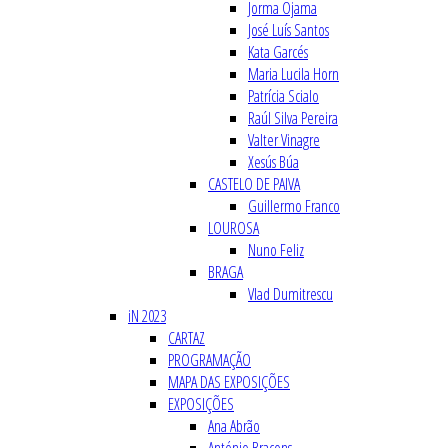
Jorma Ojama
José Luís Santos
Kata Garcés
Maria Lucila Horn
Patrícia Scialo
Raúl Silva Pereira
Valter Vinagre
Xesús Búa
CASTELO DE PAIVA
Guillermo Franco
LOUROSA
Nuno Feliz
BRAGA
Vlad Dumitrescu
iN 2023
CARTAZ
PROGRAMAÇÃO
MAPA DAS EXPOSIÇÕES
EXPOSIÇÕES
Ana Abrão