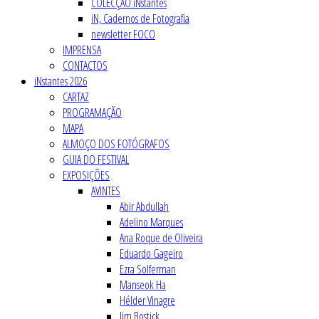
COLECÇÃO iNstantes
iN, Cadernos de Fotografia
newsletter FOCO
IMPRENSA
CONTACTOS
iNstantes 2026
CARTAZ
PROGRAMAÇÃO
MAPA
ALMOÇO DOS FOTÓGRAFOS
GUIA DO FESTIVAL
EXPOSIÇÕES
AVINTES
Abir Abdullah
Adelino Marques
Ana Roque de Oliveira
Eduardo Gageiro
Ezra Solferman
Manseok Ha
Hélder Vinagre
Jim Bostick