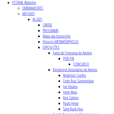
FESTIVAL iNstantes
EMBAIXADORES
ARQUIVO
iN 2025
CARTAZ
PROGRAMA
Mapa das Exposições
Projecto METAMÓRPHOSIS
EXPOSIÇÕES
Junta de Freguesia de Avintes
POR-FIN
CONCURSO
Bombeiros Voluntários de Avintes
Anderson Coelho
Fede Ruiz Santesteban
Joe Votano
Jorge Alves
Ken Carlson
Paulo Heise
Tang Kuok Hou