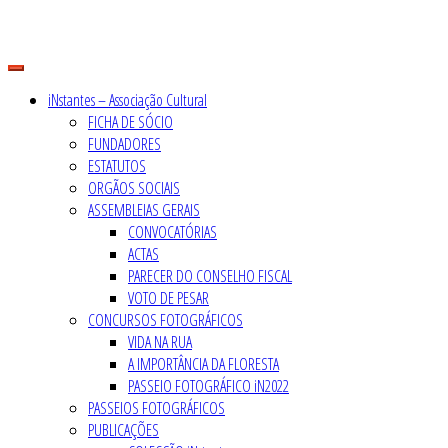
Skip
to
content
iNstantes – Associação Cultural
FICHA DE SÓCIO
FUNDADORES
ESTATUTOS
ORGÃOS SOCIAIS
ASSEMBLEIAS GERAIS
CONVOCATÓRIAS
ACTAS
PARECER DO CONSELHO FISCAL
VOTO DE PESAR
CONCURSOS FOTOGRÁFICOS
VIDA NA RUA
A IMPORTÂNCIA DA FLORESTA
PASSEIO FOTOGRÁFICO iN2022
PASSEIOS FOTOGRÁFICOS
PUBLICAÇÕES