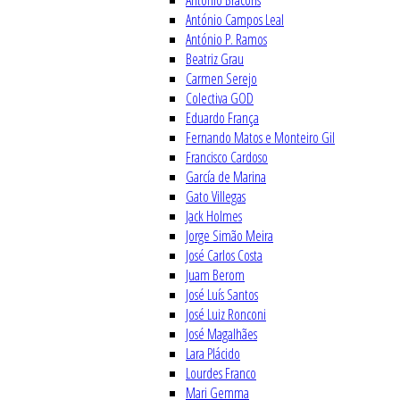
António Bracons
António Campos Leal
António P. Ramos
Beatriz Grau
Carmen Serejo
Colectiva GOD
Eduardo França
Fernando Matos e Monteiro Gil
Francisco Cardoso
García de Marina
Gato Villegas
Jack Holmes
Jorge Simão Meira
José Carlos Costa
Juam Berom
José Luís Santos
José Luiz Ronconi
José Magalhães
Lara Plácido
Lourdes Franco
Mari Gemma