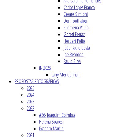
Ana Carolina Fernandes
Carlos Lopes Franco
Cesare Simioni
Don Toothaker
Filomena Paulo
Goreti Ferraz
Herbert Polio
João Paulo Costa
Joe Reardon
Paulo Silva
iN 2028
Larry Mendenhall
PROPOSTAS FOTOGRÁFICAS
2025
2024
2023
2022
#36- Joaquim Coimbra
Helena Soares
Evandro Martin
2021