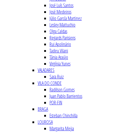
José Luís Santos
José Medeiros
Júlio García Martinez
Lesley Mattuchio
Olga Caldas
Regards Parisiens
Rui Apolinário
Tadeu Vilani
Tânia Araújo
Virgínia Yunes
VALADARES
Sara Ruiz
VILA DO CONDE
Radilson Gomes
Juan Pablo Barrientos
POR-FIN
BRAGA
Esteban Chinchilla
LOUROSA
Margarita Mejia