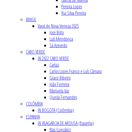
Garcia de Marina
Pereira Lopes
Rui Silva Pereira
BRASIL
Varal de Nova Veneza 2025
José Brito
Luís Mendonça
Sá Azevedo
CABO VERDE
iN 2022 CABO VERDE
Cartaz
Carlos Lopes Franco e Luís Câmara
Grace Ribeiro
João Ferreira
Manuela Vaz
Queila Fernandes
COLÔMBIA
iN BOGOTÁ (Colômbia)
ESPANHA
iN VILAGARCIA DE AROUSA (Espanha)
Blas González