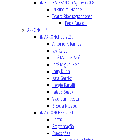
iN RIBEIRA GRANDE (Açores) 2018
iN Ribeira Grande
Teatro Ribeiragrandense
Pepe Faraldo
ARRONCHES
iN ARRONCHES 2025
António P. Ramos
Javi Calvo
José Manuel Arsénio
José Miguel Reis
Larry Dunn
Kata Garcêz
Sérgio Ranalli
Tatsuo Susuki
Vlad Dumitrescu
Zizoula Ntasiou
iN ARRONCHES 2024
Cartaz
Programação
Exposições