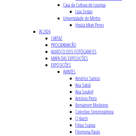
Casa da Cultura de Lourosa
Loai Zedan
Universidade do Minho
Jéssica Isfran Perez
iN 2024
CARTAZ
PROGRAMAÇÃO
ALMOÇO DOS FOTÓGRAFOS
MAPA DAS EXPOSIÇÕES
EXPOSIÇÕES
AVINTES
Américo Santos
Ana Sabiá
Ana Soukef
António Pinto
Benjamim Medeiros
Colectivo Streetosphera
CJ Karch
Filipa Scarpa
Filomena Paulo