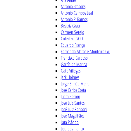
Ana Abrão
António Bracons
António Campos Leal
António P. Ramos
Beatriz Grau
Carmen Serejo
Colectiva GOD
Eduardo França
Fernando Matos e Monteiro Gil
Francisco Cardoso
García de Marina
Gato Villegas
Jack Holmes
Jorge Simão Meira
José Carlos Costa
Juam Berom
José Luís Santos
José Luiz Ronconi
José Magalhães
Lara Plácido
Lourdes Franco