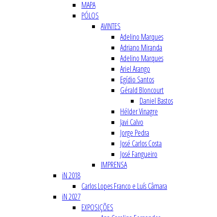
MAPA
PÓLOS
AVINTES
Adelino Marques
Adriano Miranda
Adelino Marques
Ariel Arango
Egídio Santos
Gérald Bloncourt
Daniel Bastos
Hélder Vinagre
Javi Calvo
Jorge Pedra
José Carlos Costa
José Fangueiro
IMPRENSA
iN 2018
Carlos Lopes Franco e Luís Câmara
iN 2027
EXPOSIÇÕES