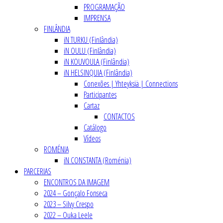
PROGRAMAÇÃO
IMPRENSA
FINLÂNDIA
iN TURKU (Finlândia)
iN OULU (Finlândia)
iN KOUVOULA (Finlândia)
iN HELSINQUIA (Finlândia)
Conexões | Yhteyksiä | Connections
Participantes
Cartaz
CONTACTOS
Catálogo
Vídeos
ROMÉNIA
iN CONSTANTA (Roménia)
PARCERIAS
ENCONTROS DA IMAGEM
2024 – Gonçalo Fonseca
2023 – Silvy Crespo
2022 – Ouka Leele