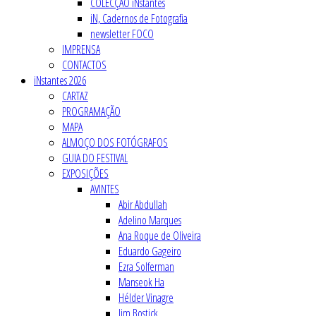
COLECÇÃO iNstantes
iN, Cadernos de Fotografia
newsletter FOCO
IMPRENSA
CONTACTOS
iNstantes 2026
CARTAZ
PROGRAMAÇÃO
MAPA
ALMOÇO DOS FOTÓGRAFOS
GUIA DO FESTIVAL
EXPOSIÇÕES
AVINTES
Abir Abdullah
Adelino Marques
Ana Roque de Oliveira
Eduardo Gageiro
Ezra Solferman
Manseok Ha
Hélder Vinagre
Jim Bostick