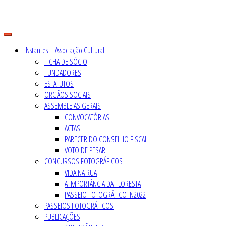
Skip
to
content
iNstantes – Associação Cultural
FICHA DE SÓCIO
FUNDADORES
ESTATUTOS
ORGÃOS SOCIAIS
ASSEMBLEIAS GERAIS
CONVOCATÓRIAS
ACTAS
PARECER DO CONSELHO FISCAL
VOTO DE PESAR
CONCURSOS FOTOGRÁFICOS
VIDA NA RUA
A IMPORTÂNCIA DA FLORESTA
PASSEIO FOTOGRÁFICO iN2022
PASSEIOS FOTOGRÁFICOS
PUBLICAÇÕES