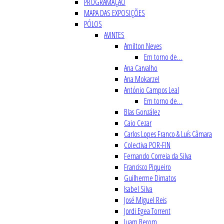
PROGRAMAÇÃO
MAPA DAS EXPOSIÇÕES
PÓLOS
AVINTES
Amilton Neves
Em torno de…
Ana Carvalho
Ana Mokarzel
António Campos Leal
Em torno de…
Blas González
Caio Cezar
Carlos Lopes Franco & Luís Câmara
Colectiva POR-FIN
Fernando Correia da Silva
Francisco Piqueiro
Guilherme Dimatos
Isabel Silva
José Miguel Reis
Jordi Egea Torrent
Juam Berom