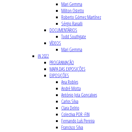
Mari Gemma
Milton Ostetto
Roberto Gómez Martínez
Sérgio Ranalli
DOCUMENTÁRIOS
Todd Southgate
VÍDEOS
Mari Gemma
iN 2022
PROGRAMAÇÃO
MAPA DAS EXPOSIÇÕES
EXPOSIÇÕES
Ana Robles
André Motta
António Jota Gonçalves
Carlos Silva
Clara Delrio
Colectiva POR -FIN
Fernando Luís Pereira
Francisco Silva