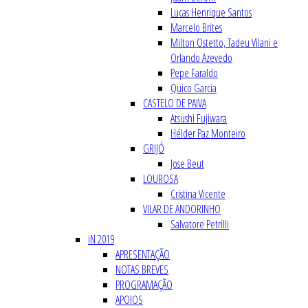
Lucas Henrique Santos
Marcelo Brites
Milton Ostetto, Tadeu Vilani e
Orlando Azevedo
Pepe Faraldo
Quico Garcia
CASTELO DE PAIVA
Atsushi Fujiwara
Hélder Paz Monteiro
GRIJÓ
Jose Beut
LOUROSA
Cristina Vicente
VILAR DE ANDORINHO
Salvatore Petrilli
iN 2019
APRESENTAÇÃO
NOTAS BREVES
PROGRAMAÇÃO
APOIOS