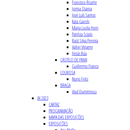
Francisco Ricarte
Jorma Ojama
José Luís Santos
Kata Garcés
Maria Lucila Horn
Patrícia Scialo
Raúl Silva Pereira
Valter Vinagre
Xesús Búa
CASTELO DE PAIVA
Guillermo Franco
LOUROSA
Nuno Feliz
BRAGA
Vlad Dumitrescu
iN 2023
CARTAZ
PROGRAMAÇÃO
MAPA DAS EXPOSIÇÕES
EXPOSIÇÕES