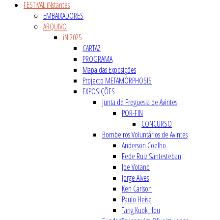
FESTIVAL iNstantes
EMBAIXADORES
ARQUIVO
iN 2025
CARTAZ
PROGRAMA
Mapa das Exposições
Projecto METAMÓRPHOSIS
EXPOSIÇÕES
Junta de Freguesia de Avintes
POR-FIN
CONCURSO
Bombeiros Voluntários de Avintes
Anderson Coelho
Fede Ruiz Santesteban
Joe Votano
Jorge Alves
Ken Carlson
Paulo Heise
Tang Kuok Hou