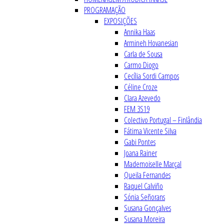
PROGRAMAÇÃO
EXPOSIÇÕES
Annika Haas
Armineh Hovanesian
Carla de Sousa
Carmo Diogo
Cecília Sordi Campos
Céline Croze
Clara Azevedo
FEM 3S19
Colectivo Portugal – Finlândia
Fátima Vicente Silva
Gabi Pontes
Joana Rainer
Mademoiselle Marçal
Queila Fernandes
Raquel Calviño
Sónia Señorans
Susana Gonçalves
Susana Moreira