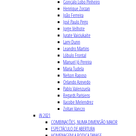
Gonçalo Lobo Pinheiro
Henrique Zorzan
João Ferreira
José Paulo Pego
Jorge Velhote
Jurate Vaiciukaite
Larry Dunn
Leandro Martins
Lóbulo Frontal
Manuel Jó Pereira
Maria Tudela
Nelson Raposo
Orlando Azevedo
Pablo Valenzuela
Regards Parisiens
Xacobe Melendrez
Zoltan Vanczo
iN 2021
COMBINAÇÕES, NUMA DIMENSÃO MAIOR
ESPECTÁCULO DE ABERTURA
HOMENAGEM A RODICA TANASE