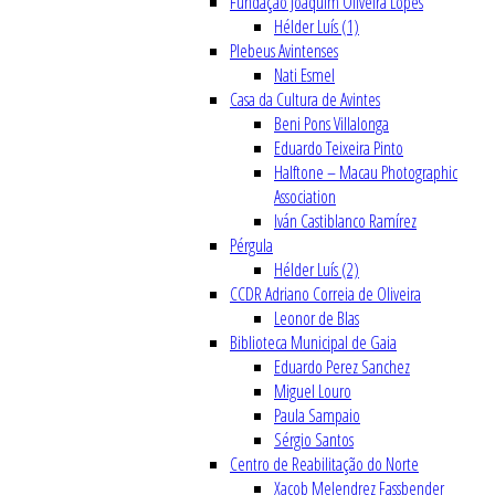
Fundação Joaquim Oliveira Lopes
Hélder Luís (1)
Plebeus Avintenses
Nati Esmel
Casa da Cultura de Avintes
Beni Pons Villalonga
Eduardo Teixeira Pinto
Halftone – Macau Photographic
Association
Iván Castiblanco Ramírez
Pérgula
Hélder Luís (2)
CCDR Adriano Correia de Oliveira
Leonor de Blas
Biblioteca Municipal de Gaia
Eduardo Perez Sanchez
Miguel Louro
Paula Sampaio
Sérgio Santos
Centro de Reabilitação do Norte
Xacob Melendrez Fassbender