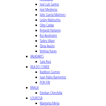
José Luís Santos
José Medeiros
Júlio García Martinez
Lesley Mattuchio
Olga Caldas
Regards Parisiens
Rui Apolinário
Tadeu Vilani
Tânia Araújo
Virgínia Yunes
VALADARES
Sara Ruiz
VILA DO CONDE
Radilson Gomes
Juan Pablo Barrientos
POR-FIN
BRAGA
Esteban Chinchilla
LOUROSA
Margarita Mejia