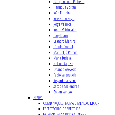
Gonçalo Lobo Pinheiro
Henrique Zorzan
João Ferreira
José Paulo Pego
Jorge Velhote
Jurate Vaiciukaite
Larry Dunn
Leandro Martins
Lóbulo Frontal
Manuel Jó Pereira
Maria Tudela
Nelson Raposo
Orlando Azevedo
Pablo Valenzuela
Regards Parisiens
Xacobe Melendrez
Zoltan Vanczo
iN 2021
COMBINAÇÕES, NUMA DIMENSÃO MAIOR
ESPECTÁCULO DE ABERTURA
HOMENAGEM A RODICA TANASE