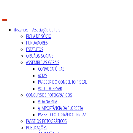
Skip
to
content
iNstantes – Associação Cultural
FICHA DE SÓCIO
FUNDADORES
ESTATUTOS
ORGÃOS SOCIAIS
ASSEMBLEIAS GERAIS
CONVOCATÓRIAS
ACTAS
PARECER DO CONSELHO FISCAL
VOTO DE PESAR
CONCURSOS FOTOGRÁFICOS
VIDA NA RUA
A IMPORTÂNCIA DA FLORESTA
PASSEIO FOTOGRÁFICO iN2022
PASSEIOS FOTOGRÁFICOS
PUBLICAÇÕES