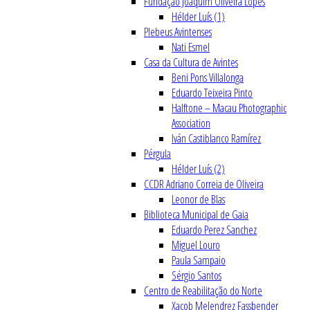
Fundação Joaquim Oliveira Lopes
Hélder Luís (1)
Plebeus Avintenses
Nati Esmel
Casa da Cultura de Avintes
Beni Pons Villalonga
Eduardo Teixeira Pinto
Halftone – Macau Photographic
Association
Iván Castiblanco Ramírez
Pérgula
Hélder Luís (2)
CCDR Adriano Correia de Oliveira
Leonor de Blas
Biblioteca Municipal de Gaia
Eduardo Perez Sanchez
Miguel Louro
Paula Sampaio
Sérgio Santos
Centro de Reabilitação do Norte
Xacob Melendrez Fassbender