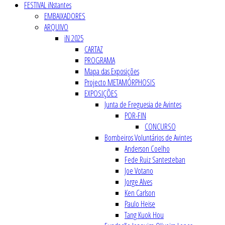
FESTIVAL iNstantes
EMBAIXADORES
ARQUIVO
iN 2025
CARTAZ
PROGRAMA
Mapa das Exposições
Projecto METAMÓRPHOSIS
EXPOSIÇÕES
Junta de Freguesia de Avintes
POR-FIN
CONCURSO
Bombeiros Voluntários de Avintes
Anderson Coelho
Fede Ruiz Santesteban
Joe Votano
Jorge Alves
Ken Carlson
Paulo Heise
Tang Kuok Hou