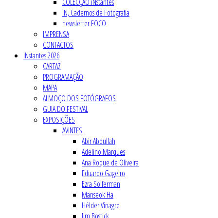
COLECÇÃO iNstantes
iN, Cadernos de Fotografia
newsletter FOCO
IMPRENSA
CONTACTOS
iNstantes 2026
CARTAZ
PROGRAMAÇÃO
MAPA
ALMOÇO DOS FOTÓGRAFOS
GUIA DO FESTIVAL
EXPOSIÇÕES
AVINTES
Abir Abdullah
Adelino Marques
Ana Roque de Oliveira
Eduardo Gageiro
Ezra Solferman
Manseok Ha
Hélder Vinagre
Jim Bostick