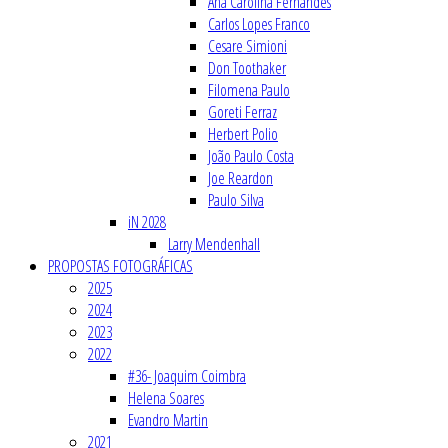
Ana Carolina Fernandes
Carlos Lopes Franco
Cesare Simioni
Don Toothaker
Filomena Paulo
Goreti Ferraz
Herbert Polio
João Paulo Costa
Joe Reardon
Paulo Silva
iN 2028
Larry Mendenhall
PROPOSTAS FOTOGRÁFICAS
2025
2024
2023
2022
#36- Joaquim Coimbra
Helena Soares
Evandro Martin
2021