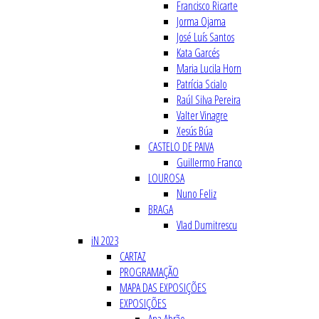
Francisco Ricarte
Jorma Ojama
José Luís Santos
Kata Garcés
Maria Lucila Horn
Patrícia Scialo
Raúl Silva Pereira
Valter Vinagre
Xesús Búa
CASTELO DE PAIVA
Guillermo Franco
LOUROSA
Nuno Feliz
BRAGA
Vlad Dumitrescu
iN 2023
CARTAZ
PROGRAMAÇÃO
MAPA DAS EXPOSIÇÕES
EXPOSIÇÕES