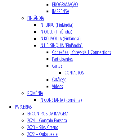
PROGRAMAÇÃO
IMPRENSA
FINLÂNDIA
iN TURKU (Finlândia)
iN OULU (Finlândia)
iN KOUVOULA (Finlândia)
iN HELSINQUIA (Finlândia)
Conexões | Yhteyksiä | Connections
Participantes
Cartaz
CONTACTOS
Catálogo
Vídeos
ROMÉNIA
iN CONSTANTA (Roménia)
PARCERIAS
ENCONTROS DA IMAGEM
2024 – Gonçalo Fonseca
2023 – Silvy Crespo
2022 – Ouka Leele