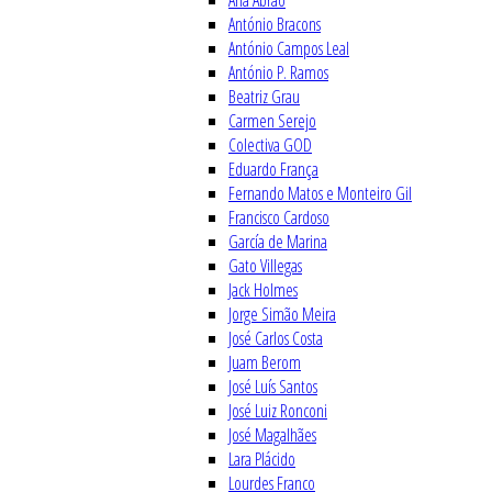
Ana Abrão
António Bracons
António Campos Leal
António P. Ramos
Beatriz Grau
Carmen Serejo
Colectiva GOD
Eduardo França
Fernando Matos e Monteiro Gil
Francisco Cardoso
García de Marina
Gato Villegas
Jack Holmes
Jorge Simão Meira
José Carlos Costa
Juam Berom
José Luís Santos
José Luiz Ronconi
José Magalhães
Lara Plácido
Lourdes Franco