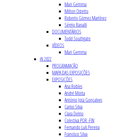
Mari Gemma
Milton Ostetto
Roberto Gómez Martínez
Sérgio Ranalli
DOCUMENTÁRIOS
Todd Southgate
VÍDEOS
Mari Gemma
iN 2022
PROGRAMAÇÃO
MAPA DAS EXPOSIÇÕES
EXPOSIÇÕES
Ana Robles
André Motta
António Jota Gonçalves
Carlos Silva
Clara Delrio
Colectiva POR -FIN
Fernando Luís Pereira
Francisco Silva