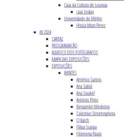
Casa da Cultura de Lourosa
Loai Zedan
Universidade do Minho
Jéssica Isfran Perez
iN 2024
CARTAZ
PROGRAMAÇÃO
ALMOÇO DOS FOTÓGRAFOS
MAPA DAS EXPOSIÇÕES
EXPOSIÇÕES
AVINTES
Américo Santos
Ana Sabiá
Ana Soukef
António Pinto
Benjamim Medeiros
Colectivo Streetosphera
CJ Karch
Filipa Scarpa
Filomena Paulo