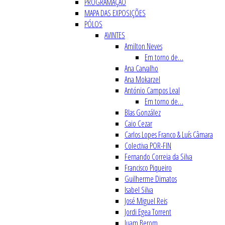
PROGRAMAÇÃO
MAPA DAS EXPOSIÇÕES
PÓLOS
AVINTES
Amilton Neves
Em torno de…
Ana Carvalho
Ana Mokarzel
António Campos Leal
Em torno de…
Blas González
Caio Cezar
Carlos Lopes Franco & Luís Câmara
Colectiva POR-FIN
Fernando Correia da Silva
Francisco Piqueiro
Guilherme Dimatos
Isabel Silva
José Miguel Reis
Jordi Egea Torrent
Juam Berom