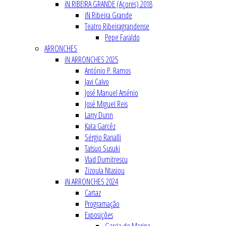
iN RIBEIRA GRANDE (Açores) 2018
iN Ribeira Grande
Teatro Ribeiragrandense
Pepe Faraldo
ARRONCHES
iN ARRONCHES 2025
António P. Ramos
Javi Calvo
José Manuel Arsénio
José Miguel Reis
Larry Dunn
Kata Garcêz
Sérgio Ranalli
Tatsuo Susuki
Vlad Dumitrescu
Zizoula Ntasiou
iN ARRONCHES 2024
Cartaz
Programação
Exposições