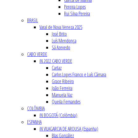
Garcia de Marina
Pereira Lopes
Rui Silva Pereira
BRASIL
Varal de Nova Veneza 2025
José Brito
Luís Mendonça
Sá Azevedo
CABO VERDE
iN 2022 CABO VERDE
Cartaz
Carlos Lopes Franco e Luís Câmara
Grace Ribeiro
João Ferreira
Manuela Vaz
Queila Fernandes
COLÔMBIA
iN BOGOTÁ (Colômbia)
ESPANHA
iN VILAGARCIA DE AROUSA (Espanha)
Blas González