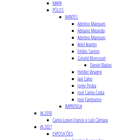
MAPA
PÓLOS
AVINTES
Adelino Marques
Adriano Miranda
Adelino Marques
Ariel Arango
Egídio Santos
Gérald Bloncourt
Daniel Bastos
Hélder Vinagre
Javi Calvo
Jorge Pedra
José Carlos Costa
José Fangueiro
IMPRENSA
iN 2018
Carlos Lopes Franco e Luís Câmara
iN 2027
EXPOSIÇÕES