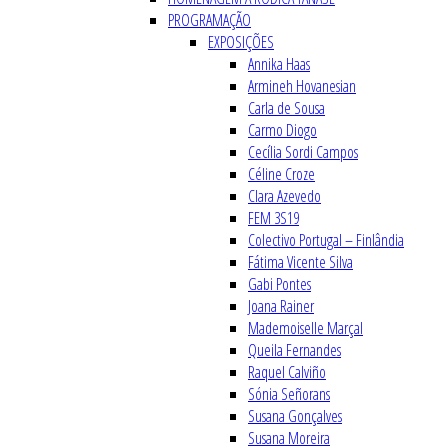
PROGRAMAÇÃO
EXPOSIÇÕES
Annika Haas
Armineh Hovanesian
Carla de Sousa
Carmo Diogo
Cecília Sordi Campos
Céline Croze
Clara Azevedo
FEM 3S19
Colectivo Portugal – Finlândia
Fátima Vicente Silva
Gabi Pontes
Joana Rainer
Mademoiselle Marçal
Queila Fernandes
Raquel Calviño
Sónia Señorans
Susana Gonçalves
Susana Moreira