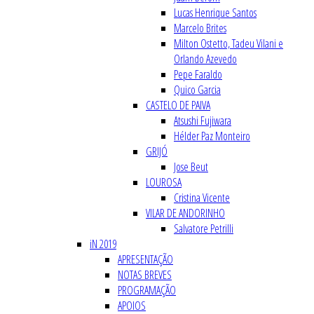
Lucas Henrique Santos
Marcelo Brites
Milton Ostetto, Tadeu Vilani e
Orlando Azevedo
Pepe Faraldo
Quico Garcia
CASTELO DE PAIVA
Atsushi Fujiwara
Hélder Paz Monteiro
GRIJÓ
Jose Beut
LOUROSA
Cristina Vicente
VILAR DE ANDORINHO
Salvatore Petrilli
iN 2019
APRESENTAÇÃO
NOTAS BREVES
PROGRAMAÇÃO
APOIOS