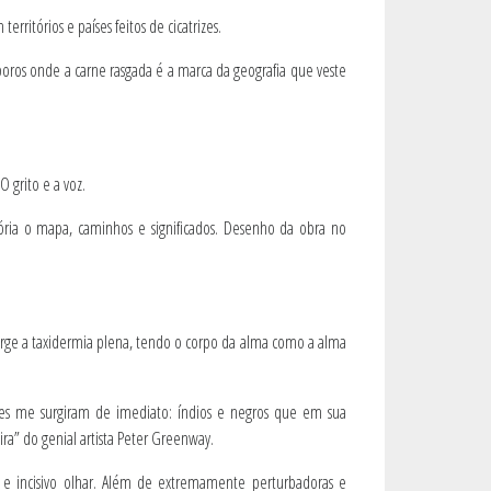
ritórios e países feitos de cicatrizes.
poros onde a carne rasgada é a marca da geografia que veste
O grito e a voz.
a o mapa, caminhos e significados. Desenho da obra no
urge a taxidermia plena, tendo o corpo da alma como a alma
tões me surgiram de imediato: índios e negros que em sua
ira” do genial artista Peter Greenway.
 e incisivo olhar. Além de extremamente perturbadoras e