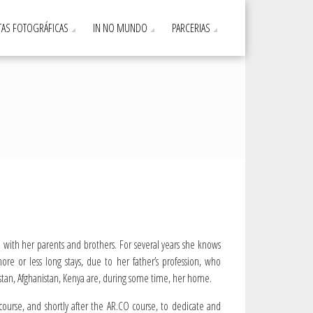
AS FOTOGRÁFICAS
IN NO MUNDO
PARCERIAS
l with her parents and brothers. For several years she knows
ore or less long stays, due to her father’s profession, who
kistan, Afghanistan, Kenya are, during some time, her home.
course, and shortly after the AR.CO course, to dedicate and