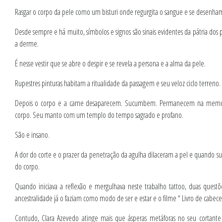
Rasgar o corpo da pele como um bisturi onde regurgita o sangue e se desenham ter
Desde sempre e há muito, símbolos e signos são sinais evidentes da pátria dos 
a derme.
É nesse vestir que se abre o despir e se revela a persona e a alma da pele.
Rupestres pinturas habitam a ritualidade da passagem e seu veloz ciclo terreno. 
Depois o corpo e a carne desaparecem. Sucumbem. Permanecem na memóri
corpo. Seu manto com um templo do tempo sagrado e profano.
São e insano.
A dor do corte e o prazer da penetração da agulha dilaceram a pel e quando s
do corpo.
Quando iniciava a reflexão e mergulhava neste trabalho tattoo, duas ques
ancestralidade já o faziam como modo de ser e estar e o filme “ Livro de cabece
Contudo, Clara Azevedo atinge mais que ásperas metáforas no seu cortante