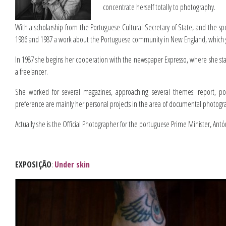
concentrate herself totally to photography.
With a scholarship from the Portuguese Cultural Secretary of State, and the s
1986 and 1987 a work about the Portuguese community in New England, which gave
In 1987 she begins her cooperation with the newspaper Expresso, where she stays
a freelancer.
She worked for several magazines, approaching several themes: report, port
preference are mainly her personal projects in the area of documental photogra
Actually she is the Official Photographer for the portuguese Prime Minister, Antó
EXPOSIÇÂO
:
Under skin