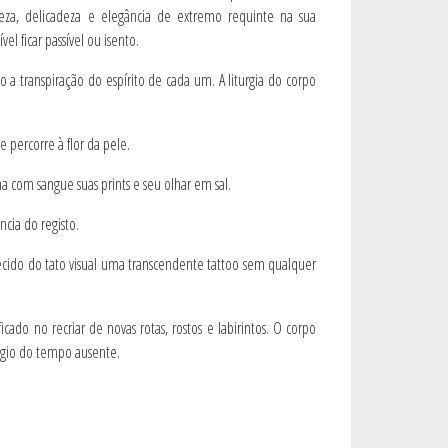
ileza, delicadeza e elegância de extremo requinte na sua
l ficar passível ou isento.
 a transpiração do espírito de cada um. A liturgia do corpo
e percorre à flor da pele.
na com sangue suas prints e seu olhar em sal.
ncia do registo.
tecido do tato visual uma transcendente tattoo sem qualquer
cado no recriar de novas rotas, rostos e labirintos. O corpo
ógio do tempo ausente.