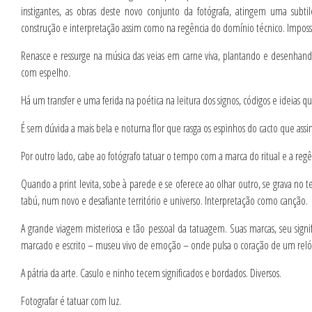
instigantes, as obras deste novo conjunto da fotógrafa, atingem uma subt
construção e interpretação assim como na regência do domínio técnico. Impossíve
Renasce e ressurge na música das veias em carne viva, plantando e desenhando
com espelho.
Há um transfer e uma ferida na poética na leitura dos signos, códigos e ideias qu
É sem dúvida a mais bela e noturna flor que rasga os espinhos do cacto que assi
Por outro lado, cabe ao fotógrafo tatuar o tempo com a marca do ritual e a regê
Quando a print levita, sobe à parede e se oferece ao olhar outro, se grava no 
tabú, num novo e desafiante território e universo. Interpretação como canção.
A grande viagem misteriosa e tão pessoal da tatuagem. Suas marcas, seu signifi
marcado e escrito – museu vivo de emoção – onde pulsa o coração de um rel
A pátria da arte. Casulo e ninho tecem significados e bordados. Diversos.
Fotografar é tatuar com luz.