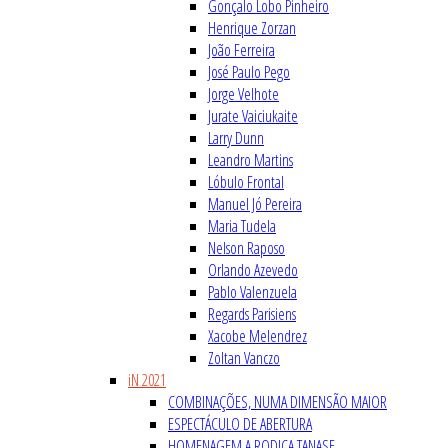
Gonçalo Lobo Pinheiro
Henrique Zorzan
João Ferreira
José Paulo Pego
Jorge Velhote
Jurate Vaiciukaite
Larry Dunn
Leandro Martins
Lóbulo Frontal
Manuel Jó Pereira
Maria Tudela
Nelson Raposo
Orlando Azevedo
Pablo Valenzuela
Regards Parisiens
Xacobe Melendrez
Zoltan Vanczo
iN 2021
COMBINAÇÕES, NUMA DIMENSÃO MAIOR
ESPECTÁCULO DE ABERTURA
HOMENAGEM A RODICA TANASE