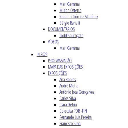
Mari Gemma
Milton Ostetto
Roberto Gómez Martínez
Sérgio Ranalli
DOCUMENTÁRIOS
Todd Southgate
VÍDEOS
Mari Gemma
iN 2022
PROGRAMAÇÃO
MAPA DAS EXPOSIÇÕES
EXPOSIÇÕES
Ana Robles
André Motta
António Jota Gonçalves
Carlos Silva
Clara Delrio
Colectiva POR -FIN
Fernando Luís Pereira
Francisco Silva