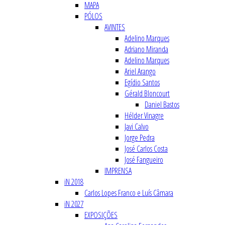
MAPA
PÓLOS
AVINTES
Adelino Marques
Adriano Miranda
Adelino Marques
Ariel Arango
Egídio Santos
Gérald Bloncourt
Daniel Bastos
Hélder Vinagre
Javi Calvo
Jorge Pedra
José Carlos Costa
José Fangueiro
IMPRENSA
iN 2018
Carlos Lopes Franco e Luís Câmara
iN 2027
EXPOSIÇÕES