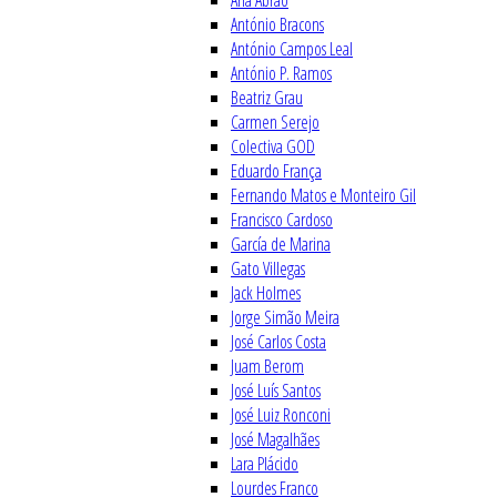
Ana Abrão
António Bracons
António Campos Leal
António P. Ramos
Beatriz Grau
Carmen Serejo
Colectiva GOD
Eduardo França
Fernando Matos e Monteiro Gil
Francisco Cardoso
García de Marina
Gato Villegas
Jack Holmes
Jorge Simão Meira
José Carlos Costa
Juam Berom
José Luís Santos
José Luiz Ronconi
José Magalhães
Lara Plácido
Lourdes Franco