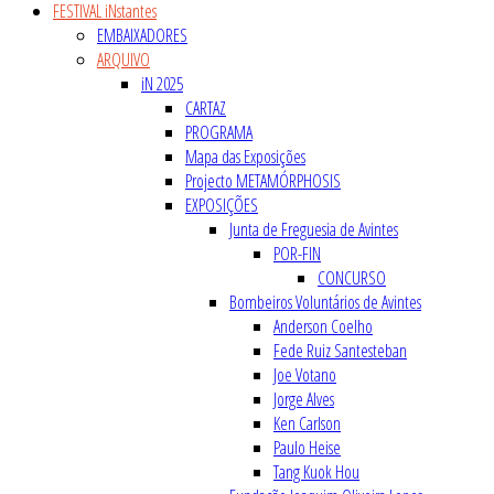
FESTIVAL iNstantes
EMBAIXADORES
ARQUIVO
iN 2025
CARTAZ
PROGRAMA
Mapa das Exposições
Projecto METAMÓRPHOSIS
EXPOSIÇÕES
Junta de Freguesia de Avintes
POR-FIN
CONCURSO
Bombeiros Voluntários de Avintes
Anderson Coelho
Fede Ruiz Santesteban
Joe Votano
Jorge Alves
Ken Carlson
Paulo Heise
Tang Kuok Hou