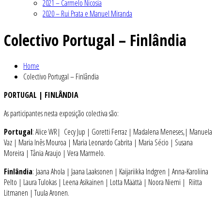
2021 – Carmelo Nicosia
2020 – Rui Prata e Manuel Miranda
Colectivo Portugal – Finlândia
Home
Colectivo Portugal – Finlândia
PORTUGAL | FINLÂNDIA
As participantes nesta exposição colectiva são:
Portugal
: Alice WR| Cecy Jup | Goretti Ferraz | Madalena Meneses,| Manuela
Vaz | Maria Inês Mouroa | Maria Leonardo Cabrita | Maria Sécio | Susana
Moreira | Tânia Araujo | Vera Marmelo.
Finlândia
: Jaana Ahola | Jaana Laaksonen | Kaijariikka Indgren | Anna-Karoliina
Pelto | Laura Tulokas | Leena Asikainen | Lotta Määttä | Noora Niemi | Riitta
Litmanen | Tuula Aronen.