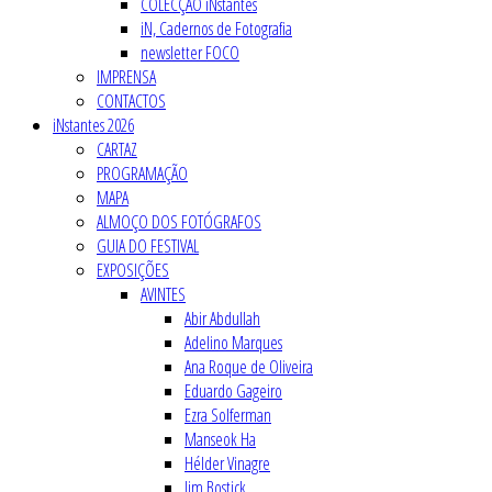
COLECÇÃO iNstantes
iN, Cadernos de Fotografia
newsletter FOCO
IMPRENSA
CONTACTOS
iNstantes 2026
CARTAZ
PROGRAMAÇÃO
MAPA
ALMOÇO DOS FOTÓGRAFOS
GUIA DO FESTIVAL
EXPOSIÇÕES
AVINTES
Abir Abdullah
Adelino Marques
Ana Roque de Oliveira
Eduardo Gageiro
Ezra Solferman
Manseok Ha
Hélder Vinagre
Jim Bostick