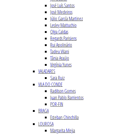
José Luís Santos
José Medeiros
Júlio García Martinez
Lesley Mattuchio
Olga Caldas
Regards Parisiens
Rui Apolinário
Tadeu Vilani
Tânia Araújo
Virgínia Yunes
VALADARES
Sara Ruiz
VILA DO CONDE
Radilson Gomes
Juan Pablo Barrientos
POR-FIN
BRAGA
Esteban Chinchilla
LOUROSA
Margarita Mejia