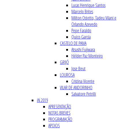
Lucas Henrique Santos
Marcelo Brites
Milton Ostetto, Tadeu Vilani e
Orlando Azevedo
Pepe Faraldo
Quico Garcia
CASTELO DE PAIVA
Atsushi Fujiwara
Hélder Paz Monteiro
GRIJÓ
Jose Beut
LOUROSA
Cristina Vicente
VILAR DE ANDORINHO
Salvatore Petrilli
iN 2019
APRESENTAÇÃO
NOTAS BREVES
PROGRAMAÇÃO
APOIOS