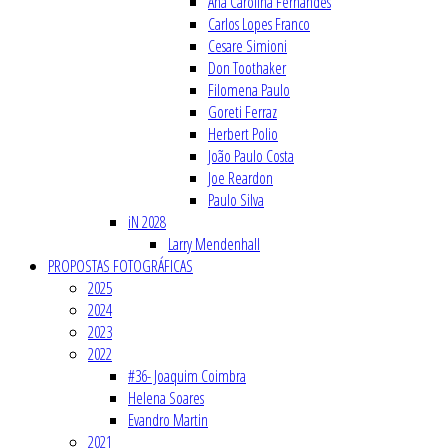
Ana Carolina Fernandes
Carlos Lopes Franco
Cesare Simioni
Don Toothaker
Filomena Paulo
Goreti Ferraz
Herbert Polio
João Paulo Costa
Joe Reardon
Paulo Silva
iN 2028
Larry Mendenhall
PROPOSTAS FOTOGRÁFICAS
2025
2024
2023
2022
#36- Joaquim Coimbra
Helena Soares
Evandro Martin
2021