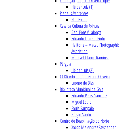
Fundação Joaquim Oliveira Lopes
Hélder Luís (1)
Plebeus Avintenses
Nati Esmel
Casa da Cultura de Avintes
Beni Pons Villalonga
Eduardo Teixeira Pinto
Halftone – Macau Photographic
Association
Iván Castiblanco Ramírez
Pérgula
Hélder Luís (2)
CCDR Adriano Correia de Oliveira
Leonor de Blas
Biblioteca Municipal de Gaia
Eduardo Perez Sanchez
Miguel Louro
Paula Sampaio
Sérgio Santos
Centro de Reabilitação do Norte
Xacob Melendrez Fassbender