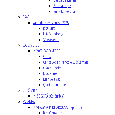
Garcia de Marina
Pereira Lopes
Rui Silva Pereira
BRASIL
Varal de Nova Veneza 2025
José Brito
Luís Mendonça
Sá Azevedo
CABO VERDE
iN 2022 CABO VERDE
Cartaz
Carlos Lopes Franco e Luís Câmara
Grace Ribeiro
João Ferreira
Manuela Vaz
Queila Fernandes
COLÔMBIA
iN BOGOTÁ (Colômbia)
ESPANHA
iN VILAGARCIA DE AROUSA (Espanha)
Blas González