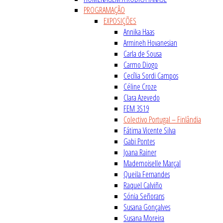
PROGRAMAÇÃO
EXPOSIÇÕES
Annika Haas
Armineh Hovanesian
Carla de Sousa
Carmo Diogo
Cecília Sordi Campos
Céline Croze
Clara Azevedo
FEM 3S19
Colectivo Portugal – Finlândia
Fátima Vicente Silva
Gabi Pontes
Joana Rainer
Mademoiselle Marçal
Queila Fernandes
Raquel Calviño
Sónia Señorans
Susana Gonçalves
Susana Moreira