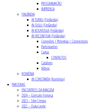
PROGRAMAÇÃO
IMPRENSA
FINLÂNDIA
iN TURKU (Finlândia)
iN OULU (Finlândia)
iN KOUVOULA (Finlândia)
iN HELSINQUIA (Finlândia)
Conexões | Yhteyksiä | Connections
Participantes
Cartaz
CONTACTOS
Catálogo
Vídeos
ROMÉNIA
iN CONSTANTA (Roménia)
PARCERIAS
ENCONTROS DA IMAGEM
2024 – Gonçalo Fonseca
2023 – Silvy Crespo
2022 – Ouka Leele