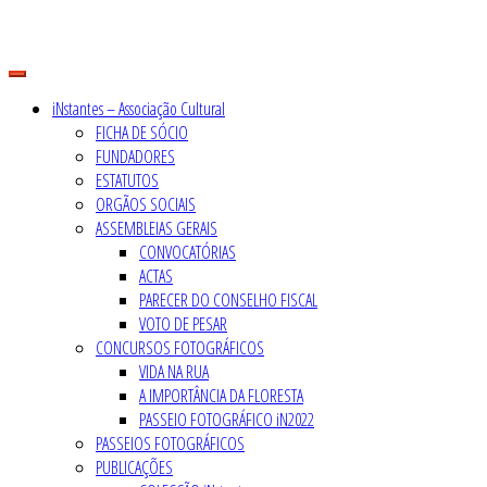
Skip
to
content
iNstantes – Associação Cultural
FICHA DE SÓCIO
FUNDADORES
ESTATUTOS
ORGÃOS SOCIAIS
ASSEMBLEIAS GERAIS
CONVOCATÓRIAS
ACTAS
PARECER DO CONSELHO FISCAL
VOTO DE PESAR
CONCURSOS FOTOGRÁFICOS
VIDA NA RUA
A IMPORTÂNCIA DA FLORESTA
PASSEIO FOTOGRÁFICO iN2022
PASSEIOS FOTOGRÁFICOS
PUBLICAÇÕES