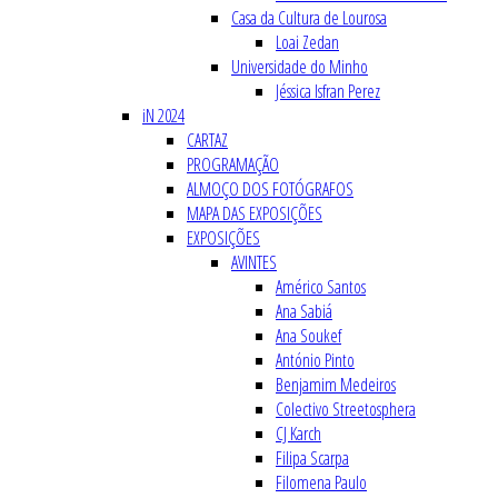
Casa da Cultura de Lourosa
Loai Zedan
Universidade do Minho
Jéssica Isfran Perez
iN 2024
CARTAZ
PROGRAMAÇÃO
ALMOÇO DOS FOTÓGRAFOS
MAPA DAS EXPOSIÇÕES
EXPOSIÇÕES
AVINTES
Américo Santos
Ana Sabiá
Ana Soukef
António Pinto
Benjamim Medeiros
Colectivo Streetosphera
CJ Karch
Filipa Scarpa
Filomena Paulo