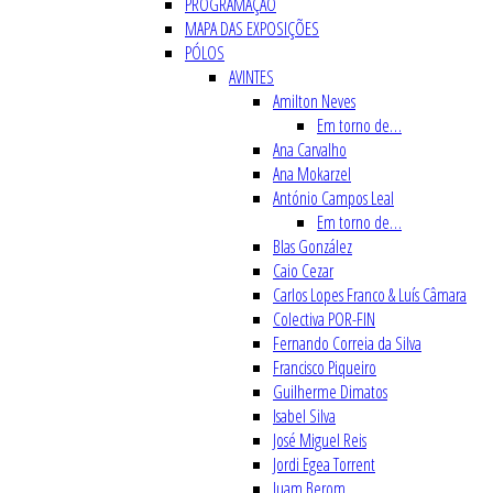
PROGRAMAÇÃO
MAPA DAS EXPOSIÇÕES
PÓLOS
AVINTES
Amilton Neves
Em torno de…
Ana Carvalho
Ana Mokarzel
António Campos Leal
Em torno de…
Blas González
Caio Cezar
Carlos Lopes Franco & Luís Câmara
Colectiva POR-FIN
Fernando Correia da Silva
Francisco Piqueiro
Guilherme Dimatos
Isabel Silva
José Miguel Reis
Jordi Egea Torrent
Juam Berom