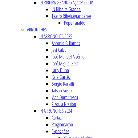
iN RIBEIRA GRANDE (Açores) 2018
iN Ribeira Grande
Teatro Ribeiragrandense
Pepe Faraldo
ARRONCHES
iN ARRONCHES 2025
António P. Ramos
Javi Calvo
José Manuel Arsénio
José Miguel Reis
Larry Dunn
Kata Garcêz
Sérgio Ranalli
Tatsuo Susuki
Vlad Dumitrescu
Zizoula Ntasiou
iN ARRONCHES 2024
Cartaz
Programação
Exposições