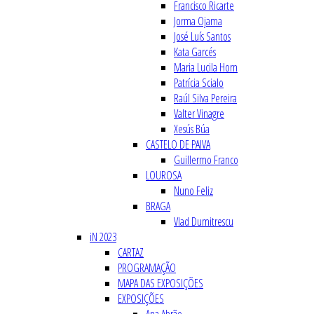
Francisco Ricarte
Jorma Ojama
José Luís Santos
Kata Garcés
Maria Lucila Horn
Patrícia Scialo
Raúl Silva Pereira
Valter Vinagre
Xesús Búa
CASTELO DE PAIVA
Guillermo Franco
LOUROSA
Nuno Feliz
BRAGA
Vlad Dumitrescu
iN 2023
CARTAZ
PROGRAMAÇÃO
MAPA DAS EXPOSIÇÕES
EXPOSIÇÕES