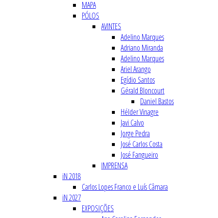
MAPA
PÓLOS
AVINTES
Adelino Marques
Adriano Miranda
Adelino Marques
Ariel Arango
Egídio Santos
Gérald Bloncourt
Daniel Bastos
Hélder Vinagre
Javi Calvo
Jorge Pedra
José Carlos Costa
José Fangueiro
IMPRENSA
iN 2018
Carlos Lopes Franco e Luís Câmara
iN 2027
EXPOSIÇÕES