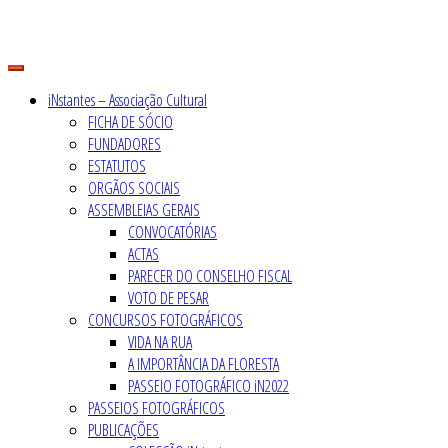
Skip
to
content
iNstantes – Associação Cultural
FICHA DE SÓCIO
FUNDADORES
ESTATUTOS
ORGÃOS SOCIAIS
ASSEMBLEIAS GERAIS
CONVOCATÓRIAS
ACTAS
PARECER DO CONSELHO FISCAL
VOTO DE PESAR
CONCURSOS FOTOGRÁFICOS
VIDA NA RUA
A IMPORTÂNCIA DA FLORESTA
PASSEIO FOTOGRÁFICO iN2022
PASSEIOS FOTOGRÁFICOS
PUBLICAÇÕES