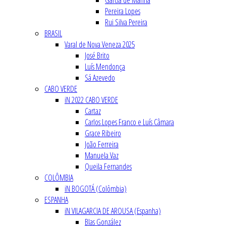
Garcia de Marina
Pereira Lopes
Rui Silva Pereira
BRASIL
Varal de Nova Veneza 2025
José Brito
Luís Mendonça
Sá Azevedo
CABO VERDE
iN 2022 CABO VERDE
Cartaz
Carlos Lopes Franco e Luís Câmara
Grace Ribeiro
João Ferreira
Manuela Vaz
Queila Fernandes
COLÔMBIA
iN BOGOTÁ (Colômbia)
ESPANHA
iN VILAGARCIA DE AROUSA (Espanha)
Blas González