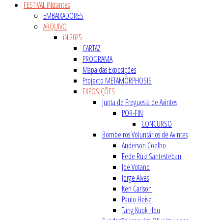
FESTIVAL iNstantes
EMBAIXADORES
ARQUIVO
iN 2025
CARTAZ
PROGRAMA
Mapa das Exposições
Projecto METAMÓRPHOSIS
EXPOSIÇÕES
Junta de Freguesia de Avintes
POR-FIN
CONCURSO
Bombeiros Voluntários de Avintes
Anderson Coelho
Fede Ruiz Santesteban
Joe Votano
Jorge Alves
Ken Carlson
Paulo Heise
Tang Kuok Hou