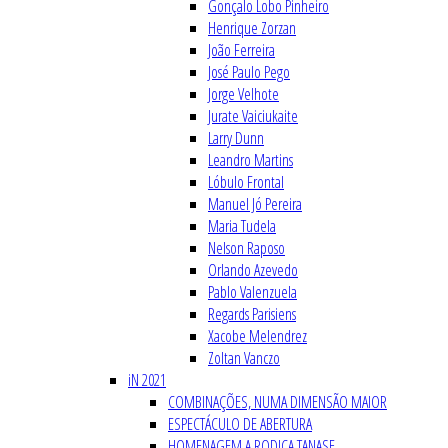
Gonçalo Lobo Pinheiro
Henrique Zorzan
João Ferreira
José Paulo Pego
Jorge Velhote
Jurate Vaiciukaite
Larry Dunn
Leandro Martins
Lóbulo Frontal
Manuel Jó Pereira
Maria Tudela
Nelson Raposo
Orlando Azevedo
Pablo Valenzuela
Regards Parisiens
Xacobe Melendrez
Zoltan Vanczo
iN 2021
COMBINAÇÕES, NUMA DIMENSÃO MAIOR
ESPECTÁCULO DE ABERTURA
HOMENAGEM A RODICA TANASE