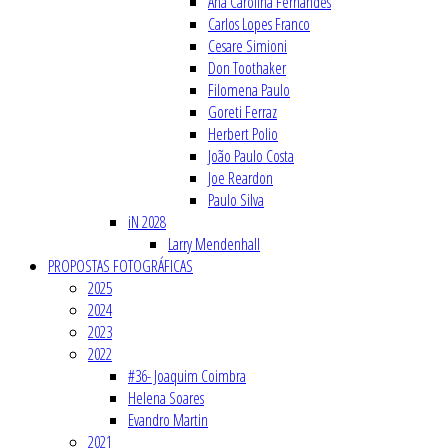
Ana Carolina Fernandes
Carlos Lopes Franco
Cesare Simioni
Don Toothaker
Filomena Paulo
Goreti Ferraz
Herbert Polio
João Paulo Costa
Joe Reardon
Paulo Silva
iN 2028
Larry Mendenhall
PROPOSTAS FOTOGRÁFICAS
2025
2024
2023
2022
#36- Joaquim Coimbra
Helena Soares
Evandro Martin
2021