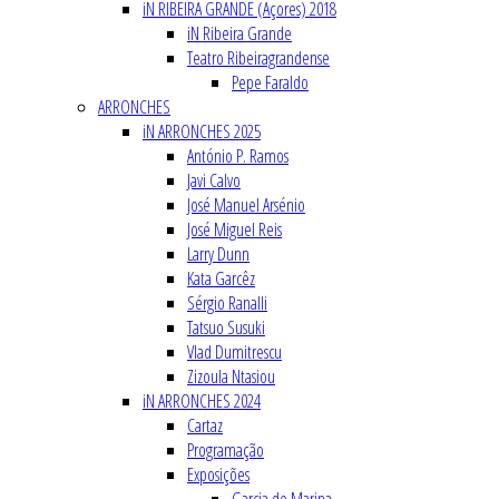
iN RIBEIRA GRANDE (Açores) 2018
iN Ribeira Grande
Teatro Ribeiragrandense
Pepe Faraldo
ARRONCHES
iN ARRONCHES 2025
António P. Ramos
Javi Calvo
José Manuel Arsénio
José Miguel Reis
Larry Dunn
Kata Garcêz
Sérgio Ranalli
Tatsuo Susuki
Vlad Dumitrescu
Zizoula Ntasiou
iN ARRONCHES 2024
Cartaz
Programação
Exposições