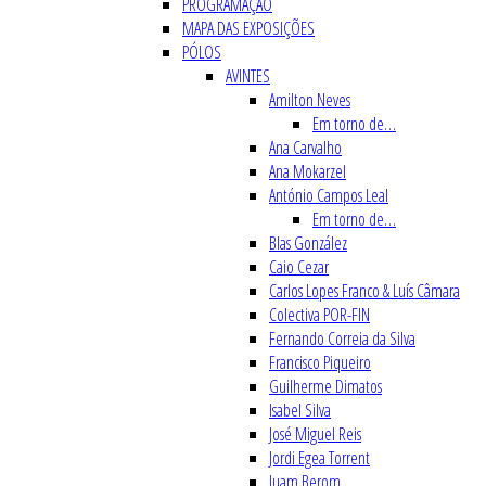
PROGRAMAÇÃO
MAPA DAS EXPOSIÇÕES
PÓLOS
AVINTES
Amilton Neves
Em torno de…
Ana Carvalho
Ana Mokarzel
António Campos Leal
Em torno de…
Blas González
Caio Cezar
Carlos Lopes Franco & Luís Câmara
Colectiva POR-FIN
Fernando Correia da Silva
Francisco Piqueiro
Guilherme Dimatos
Isabel Silva
José Miguel Reis
Jordi Egea Torrent
Juam Berom