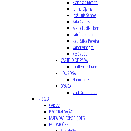
Francisco Ricarte
Jorma Ojama
José Luís Santos
Kata Garcés
Maria Lucila Horn
Patrícia Scialo
Raúl Silva Pereira
Valter Vinagre
Xesús Búa
CASTELO DE PAIVA
Guillermo Franco
LOUROSA
Nuno Feliz
BRAGA
Vlad Dumitrescu
iN 2023
CARTAZ
PROGRAMAÇÃO
MAPA DAS EXPOSIÇÕES
EXPOSIÇÕES