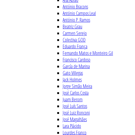
Ana Abrão
António Bracons
António Campos Leal
António P. Ramos
Beatriz Grau
Carmen Serejo
Colectiva GOD
Eduardo França
Fernando Matos e Monteiro Gil
Francisco Cardoso
García de Marina
Gato Villegas
Jack Holmes
Jorge Simão Meira
José Carlos Costa
Juam Berom
José Luís Santos
José Luiz Ronconi
José Magalhães
Lara Plácido
Lourdes Franco