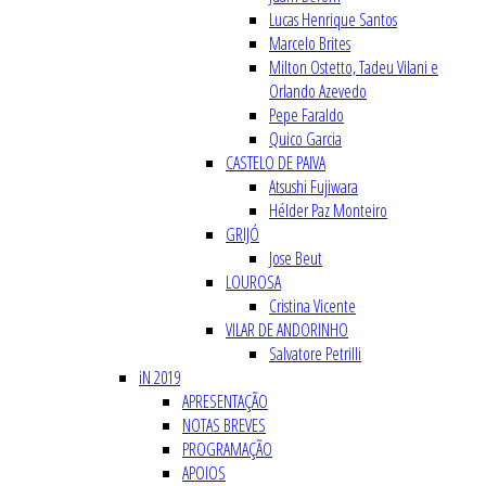
Lucas Henrique Santos
Marcelo Brites
Milton Ostetto, Tadeu Vilani e
Orlando Azevedo
Pepe Faraldo
Quico Garcia
CASTELO DE PAIVA
Atsushi Fujiwara
Hélder Paz Monteiro
GRIJÓ
Jose Beut
LOUROSA
Cristina Vicente
VILAR DE ANDORINHO
Salvatore Petrilli
iN 2019
APRESENTAÇÃO
NOTAS BREVES
PROGRAMAÇÃO
APOIOS