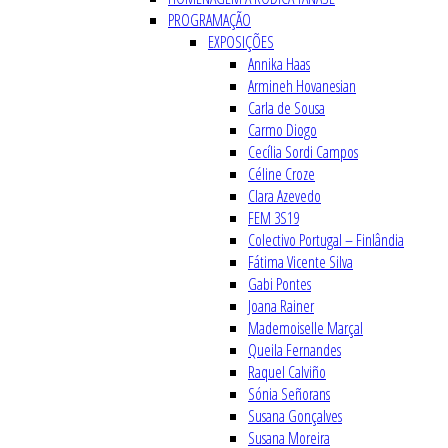
PROGRAMAÇÃO
EXPOSIÇÕES
Annika Haas
Armineh Hovanesian
Carla de Sousa
Carmo Diogo
Cecília Sordi Campos
Céline Croze
Clara Azevedo
FEM 3S19
Colectivo Portugal – Finlândia
Fátima Vicente Silva
Gabi Pontes
Joana Rainer
Mademoiselle Marçal
Queila Fernandes
Raquel Calviño
Sónia Señorans
Susana Gonçalves
Susana Moreira