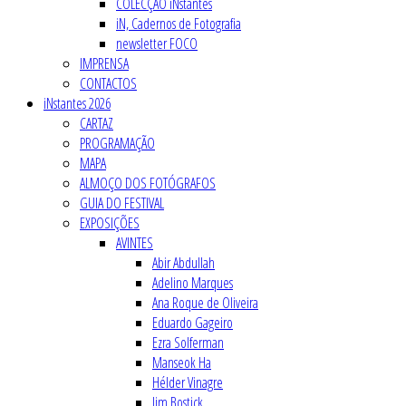
COLECÇÃO iNstantes
iN, Cadernos de Fotografia
newsletter FOCO
IMPRENSA
CONTACTOS
iNstantes 2026
CARTAZ
PROGRAMAÇÃO
MAPA
ALMOÇO DOS FOTÓGRAFOS
GUIA DO FESTIVAL
EXPOSIÇÕES
AVINTES
Abir Abdullah
Adelino Marques
Ana Roque de Oliveira
Eduardo Gageiro
Ezra Solferman
Manseok Ha
Hélder Vinagre
Jim Bostick