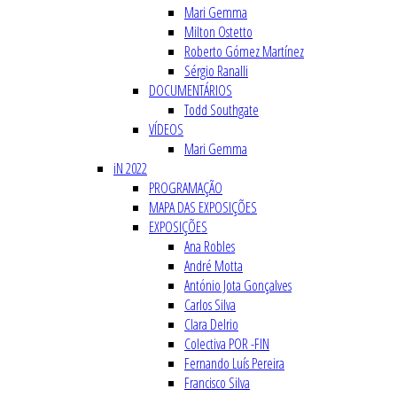
Mari Gemma
Milton Ostetto
Roberto Gómez Martínez
Sérgio Ranalli
DOCUMENTÁRIOS
Todd Southgate
VÍDEOS
Mari Gemma
iN 2022
PROGRAMAÇÃO
MAPA DAS EXPOSIÇÕES
EXPOSIÇÕES
Ana Robles
André Motta
António Jota Gonçalves
Carlos Silva
Clara Delrio
Colectiva POR -FIN
Fernando Luís Pereira
Francisco Silva