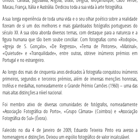
Unidos. Canadá, Jugoslávia, Angola, Brasil, Bélgica, Moçambique, Cabo Verde,
Macau, França, Itália e Austrália. Dedicou toda a sua vida à arte fotográfica.
A sua longa experiência de toda uma vida e o seu olhar poético sobre a realidade
fizeram de si um dos melhores e mais galardoados fotógrafos portugueses do
século XX. A sua obra aborda diversos temas, com destaque para a natureza e a
figura humana que tão bem soube conciliar. Com fotografias como «Rodopio»,
«Igreja de S. Gonçalo», «De Regresso», «Tema de Pintores», «Matinal»,
«Quietude» e «Tranquilidade», entre outras, obteve inúmeros prémios em
Portugal e no estrangeiro.
Ao longo dos mais de cinquenta anos dedicados à fotografia conquistou inúmeros
primeiros, segundos e terceiros prémios, além de imensas menções honrosas,
troféus e medalhas, nomeadamente o Grande Prémio Camões (1960) – uma das
mais altas distinções a nível nacional.
Foi membro ativo de diversas comunidades de fotógrafos, nomeadamente
«Associação Fotográfica do Porto», «Grupo Câmara» (Coimbra) e «Associação
Fotográfica do Sul» (Évora).
Falecido no dia 4 de Janeiro de 2009, Eduardo Teixeira Pinto era avesso a
homenagens e distinções. Deixou um espólio fotográfico de valor incalculável.