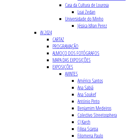
Casa da Cultura de Lourosa
Loai Zedan
Universidade do Minho
Jéssica Isfran Perez
iN 2024
CARTAZ
PROGRAMAÇÃO
ALMOÇO DOS FOTÓGRAFOS
MAPA DAS EXPOSIÇÕES
EXPOSIÇÕES
AVINTES
Américo Santos
Ana Sabiá
Ana Soukef
António Pinto
Benjamim Medeiros
Colectivo Streetosphera
CJ Karch
Filipa Scarpa
Filomena Paulo