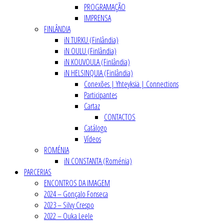
PROGRAMAÇÃO
IMPRENSA
FINLÂNDIA
iN TURKU (Finlândia)
iN OULU (Finlândia)
iN KOUVOULA (Finlândia)
iN HELSINQUIA (Finlândia)
Conexões | Yhteyksiä | Connections
Participantes
Cartaz
CONTACTOS
Catálogo
Vídeos
ROMÉNIA
iN CONSTANTA (Roménia)
PARCERIAS
ENCONTROS DA IMAGEM
2024 – Gonçalo Fonseca
2023 – Silvy Crespo
2022 – Ouka Leele