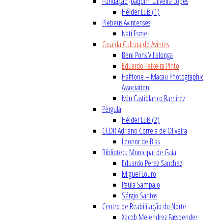
Fundação Joaquim Oliveira Lopes
Hélder Luís (1)
Plebeus Avintenses
Nati Esmel
Casa da Cultura de Avintes
Beni Pons Villalonga
Eduardo Teixeira Pinto
Halftone – Macau Photographic
Association
Iván Castiblanco Ramírez
Pérgula
Hélder Luís (2)
CCDR Adriano Correia de Oliveira
Leonor de Blas
Biblioteca Municipal de Gaia
Eduardo Perez Sanchez
Miguel Louro
Paula Sampaio
Sérgio Santos
Centro de Reabilitação do Norte
Xacob Melendrez Fassbender