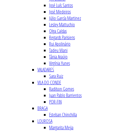
José Luís Santos
José Medeiros
Júlio García Martinez
Lesley Mattuchio
Olga Caldas
Regards Parisiens
Rui Apolinário
Tadeu Vilani
Tânia Araújo
Virgínia Yunes
VALADARES
Sara Ruiz
VILA DO CONDE
Radilson Gomes
Juan Pablo Barrientos
POR-FIN
BRAGA
Esteban Chinchilla
LOUROSA
Margarita Mejia