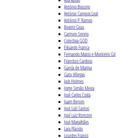
Ana Abrão
António Bracons
António Campos Leal
António P. Ramos
Beatriz Grau
Carmen Serejo
Colectiva GOD
Eduardo França
Fernando Matos e Monteiro Gil
Francisco Cardoso
García de Marina
Gato Villegas
Jack Holmes
Jorge Simão Meira
José Carlos Costa
Juam Berom
José Luís Santos
José Luiz Ronconi
José Magalhães
Lara Plácido
Lourdes Franco