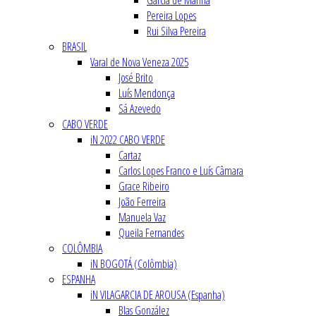
Garcia de Marina
Pereira Lopes
Rui Silva Pereira
BRASIL
Varal de Nova Veneza 2025
José Brito
Luís Mendonça
Sá Azevedo
CABO VERDE
iN 2022 CABO VERDE
Cartaz
Carlos Lopes Franco e Luís Câmara
Grace Ribeiro
João Ferreira
Manuela Vaz
Queila Fernandes
COLÔMBIA
iN BOGOTÁ (Colômbia)
ESPANHA
iN VILAGARCIA DE AROUSA (Espanha)
Blas González