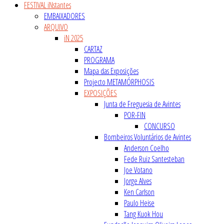
FESTIVAL iNstantes
EMBAIXADORES
ARQUIVO
iN 2025
CARTAZ
PROGRAMA
Mapa das Exposições
Projecto METAMÓRPHOSIS
EXPOSIÇÕES
Junta de Freguesia de Avintes
POR-FIN
CONCURSO
Bombeiros Voluntários de Avintes
Anderson Coelho
Fede Ruiz Santesteban
Joe Votano
Jorge Alves
Ken Carlson
Paulo Heise
Tang Kuok Hou