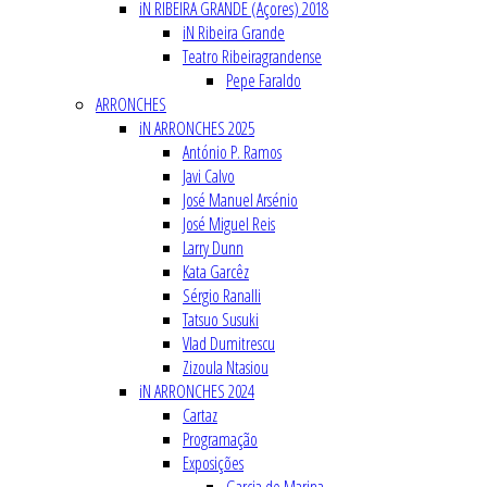
iN RIBEIRA GRANDE (Açores) 2018
iN Ribeira Grande
Teatro Ribeiragrandense
Pepe Faraldo
ARRONCHES
iN ARRONCHES 2025
António P. Ramos
Javi Calvo
José Manuel Arsénio
José Miguel Reis
Larry Dunn
Kata Garcêz
Sérgio Ranalli
Tatsuo Susuki
Vlad Dumitrescu
Zizoula Ntasiou
iN ARRONCHES 2024
Cartaz
Programação
Exposições