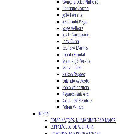
Gonçalo Lobo Pinheiro
Henrique Zorzan
João Ferreira
José Paulo Pego
Jorge Velhote
Jurate Vaiciukaite
Larry Dunn
Leandro Martins
Lóbulo Frontal
Manuel Jó Pereira
Maria Tudela
Nelson Raposo
Orlando Azevedo
Pablo Valenzuela
Regards Parisiens
Xacobe Melendrez
Zoltan Vanczo
iN 2021
COMBINAÇÕES, NUMA DIMENSÃO MAIOR
ESPECTÁCULO DE ABERTURA
HOMENAGEM A RODICA TANASE