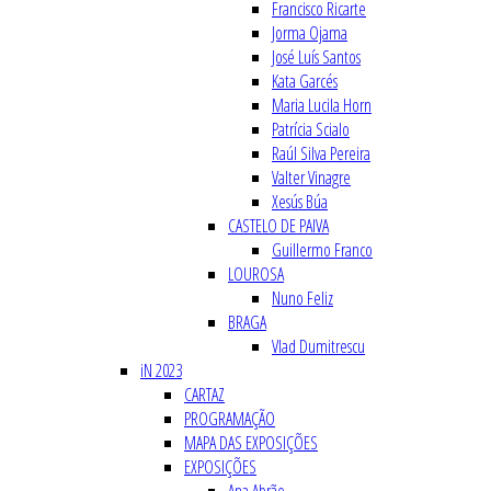
Francisco Ricarte
Jorma Ojama
José Luís Santos
Kata Garcés
Maria Lucila Horn
Patrícia Scialo
Raúl Silva Pereira
Valter Vinagre
Xesús Búa
CASTELO DE PAIVA
Guillermo Franco
LOUROSA
Nuno Feliz
BRAGA
Vlad Dumitrescu
iN 2023
CARTAZ
PROGRAMAÇÃO
MAPA DAS EXPOSIÇÕES
EXPOSIÇÕES