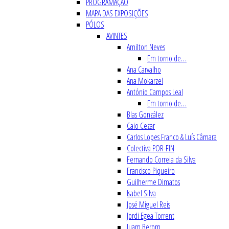
PROGRAMAÇÃO
MAPA DAS EXPOSIÇÕES
PÓLOS
AVINTES
Amilton Neves
Em torno de…
Ana Carvalho
Ana Mokarzel
António Campos Leal
Em torno de…
Blas González
Caio Cezar
Carlos Lopes Franco & Luís Câmara
Colectiva POR-FIN
Fernando Correia da Silva
Francisco Piqueiro
Guilherme Dimatos
Isabel Silva
José Miguel Reis
Jordi Egea Torrent
Juam Berom