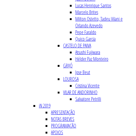
Lucas Henrique Santos
Marcelo Brites
Milton Ostetto, Tadeu Vilani e
Orlando Azevedo
Pepe Faraldo
Quico Garcia
CASTELO DE PAIVA
Atsushi Fujiwara
Hélder Paz Monteiro
GRIJÓ
Jose Beut
LOUROSA
Cristina Vicente
VILAR DE ANDORINHO
Salvatore Petrilli
iN 2019
APRESENTAÇÃO
NOTAS BREVES
PROGRAMAÇÃO
APOIOS