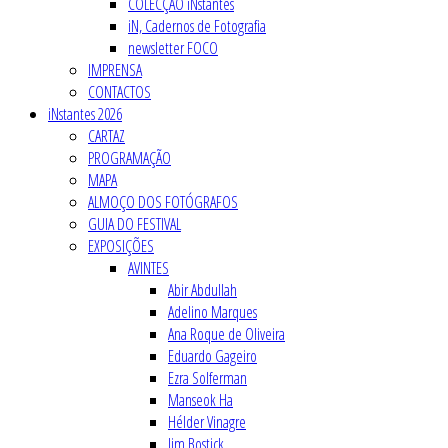
COLECÇÃO iNstantes
iN, Cadernos de Fotografia
newsletter FOCO
IMPRENSA
CONTACTOS
iNstantes 2026
CARTAZ
PROGRAMAÇÃO
MAPA
ALMOÇO DOS FOTÓGRAFOS
GUIA DO FESTIVAL
EXPOSIÇÕES
AVINTES
Abir Abdullah
Adelino Marques
Ana Roque de Oliveira
Eduardo Gageiro
Ezra Solferman
Manseok Ha
Hélder Vinagre
Jim Bostick