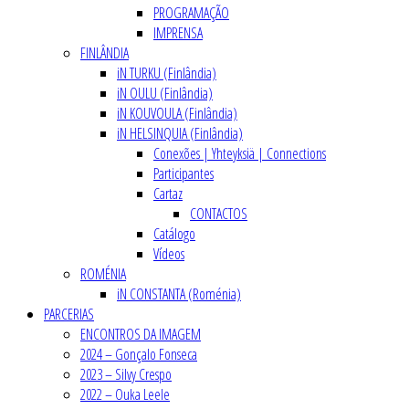
PROGRAMAÇÃO
IMPRENSA
FINLÂNDIA
iN TURKU (Finlândia)
iN OULU (Finlândia)
iN KOUVOULA (Finlândia)
iN HELSINQUIA (Finlândia)
Conexões | Yhteyksiä | Connections
Participantes
Cartaz
CONTACTOS
Catálogo
Vídeos
ROMÉNIA
iN CONSTANTA (Roménia)
PARCERIAS
ENCONTROS DA IMAGEM
2024 – Gonçalo Fonseca
2023 – Silvy Crespo
2022 – Ouka Leele