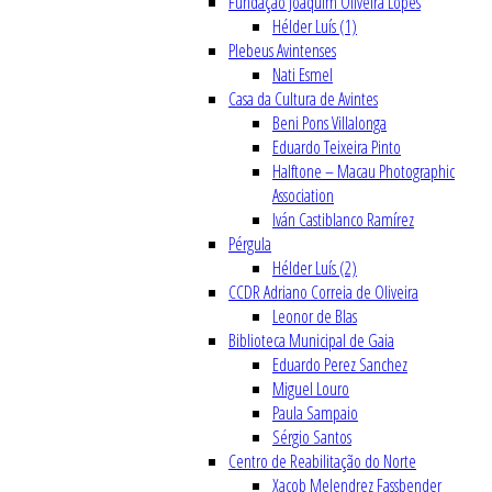
Fundação Joaquim Oliveira Lopes
Hélder Luís (1)
Plebeus Avintenses
Nati Esmel
Casa da Cultura de Avintes
Beni Pons Villalonga
Eduardo Teixeira Pinto
Halftone – Macau Photographic
Association
Iván Castiblanco Ramírez
Pérgula
Hélder Luís (2)
CCDR Adriano Correia de Oliveira
Leonor de Blas
Biblioteca Municipal de Gaia
Eduardo Perez Sanchez
Miguel Louro
Paula Sampaio
Sérgio Santos
Centro de Reabilitação do Norte
Xacob Melendrez Fassbender