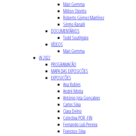
Mari Gemma
Milton Ostetto
Roberto Gómez Martínez
Sérgio Ranalli
DOCUMENTÁRIOS
Todd Southgate
VÍDEOS
Mari Gemma
iN 2022
PROGRAMAÇÃO
MAPA DAS EXPOSIÇÕES
EXPOSIÇÕES
Ana Robles
André Motta
António Jota Gonçalves
Carlos Silva
Clara Delrio
Colectiva POR -FIN
Fernando Luís Pereira
Francisco Silva