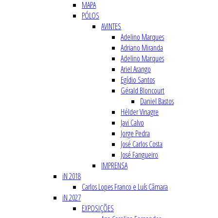
MAPA
PÓLOS
AVINTES
Adelino Marques
Adriano Miranda
Adelino Marques
Ariel Arango
Egídio Santos
Gérald Bloncourt
Daniel Bastos
Hélder Vinagre
Javi Calvo
Jorge Pedra
José Carlos Costa
José Fangueiro
IMPRENSA
iN 2018
Carlos Lopes Franco e Luís Câmara
iN 2027
EXPOSIÇÕES