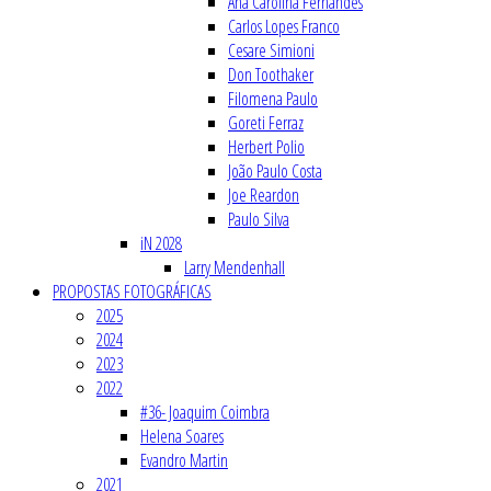
Ana Carolina Fernandes
Carlos Lopes Franco
Cesare Simioni
Don Toothaker
Filomena Paulo
Goreti Ferraz
Herbert Polio
João Paulo Costa
Joe Reardon
Paulo Silva
iN 2028
Larry Mendenhall
PROPOSTAS FOTOGRÁFICAS
2025
2024
2023
2022
#36- Joaquim Coimbra
Helena Soares
Evandro Martin
2021