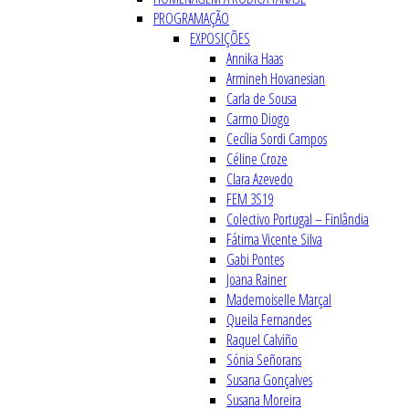
PROGRAMAÇÃO
EXPOSIÇÕES
Annika Haas
Armineh Hovanesian
Carla de Sousa
Carmo Diogo
Cecília Sordi Campos
Céline Croze
Clara Azevedo
FEM 3S19
Colectivo Portugal – Finlândia
Fátima Vicente Silva
Gabi Pontes
Joana Rainer
Mademoiselle Marçal
Queila Fernandes
Raquel Calviño
Sónia Señorans
Susana Gonçalves
Susana Moreira