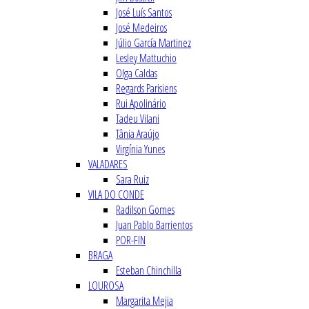
José Luís Santos
José Medeiros
Júlio García Martinez
Lesley Mattuchio
Olga Caldas
Regards Parisiens
Rui Apolinário
Tadeu Vilani
Tânia Araújo
Virgínia Yunes
VALADARES
Sara Ruiz
VILA DO CONDE
Radilson Gomes
Juan Pablo Barrientos
POR-FIN
BRAGA
Esteban Chinchilla
LOUROSA
Margarita Mejia