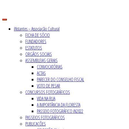
Skip
to
content
iNstantes – Associação Cultural
FICHA DE SÓCIO
FUNDADORES
ESTATUTOS
ORGÃOS SOCIAIS
ASSEMBLEIAS GERAIS
CONVOCATÓRIAS
ACTAS
PARECER DO CONSELHO FISCAL
VOTO DE PESAR
CONCURSOS FOTOGRÁFICOS
VIDA NA RUA
A IMPORTÂNCIA DA FLORESTA
PASSEIO FOTOGRÁFICO iN2022
PASSEIOS FOTOGRÁFICOS
PUBLICAÇÕES