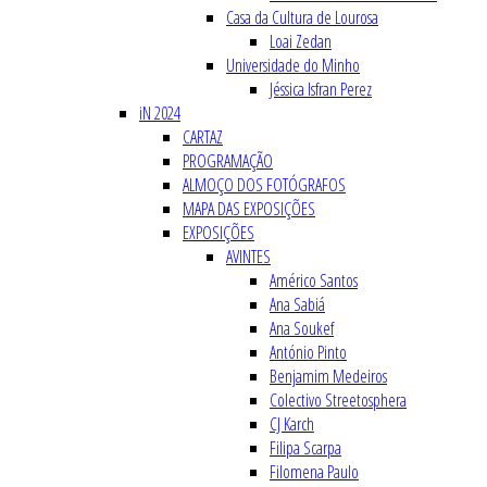
Casa da Cultura de Lourosa
Loai Zedan
Universidade do Minho
Jéssica Isfran Perez
iN 2024
CARTAZ
PROGRAMAÇÃO
ALMOÇO DOS FOTÓGRAFOS
MAPA DAS EXPOSIÇÕES
EXPOSIÇÕES
AVINTES
Américo Santos
Ana Sabiá
Ana Soukef
António Pinto
Benjamim Medeiros
Colectivo Streetosphera
CJ Karch
Filipa Scarpa
Filomena Paulo