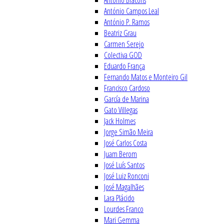
António Bracons
António Campos Leal
António P. Ramos
Beatriz Grau
Carmen Serejo
Colectiva GOD
Eduardo França
Fernando Matos e Monteiro Gil
Francisco Cardoso
García de Marina
Gato Villegas
Jack Holmes
Jorge Simão Meira
José Carlos Costa
Juam Berom
José Luís Santos
José Luiz Ronconi
José Magalhães
Lara Plácido
Lourdes Franco
Mari Gemma