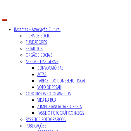
Skip
to
content
iNstantes – Associação Cultural
FICHA DE SÓCIO
FUNDADORES
ESTATUTOS
ORGÃOS SOCIAIS
ASSEMBLEIAS GERAIS
CONVOCATÓRIAS
ACTAS
PARECER DO CONSELHO FISCAL
VOTO DE PESAR
CONCURSOS FOTOGRÁFICOS
VIDA NA RUA
A IMPORTÂNCIA DA FLORESTA
PASSEIO FOTOGRÁFICO iN2022
PASSEIOS FOTOGRÁFICOS
PUBLICAÇÕES