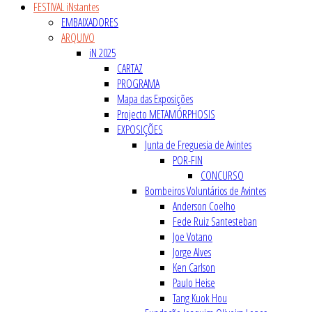
FESTIVAL iNstantes
EMBAIXADORES
ARQUIVO
iN 2025
CARTAZ
PROGRAMA
Mapa das Exposições
Projecto METAMÓRPHOSIS
EXPOSIÇÕES
Junta de Freguesia de Avintes
POR-FIN
CONCURSO
Bombeiros Voluntários de Avintes
Anderson Coelho
Fede Ruiz Santesteban
Joe Votano
Jorge Alves
Ken Carlson
Paulo Heise
Tang Kuok Hou