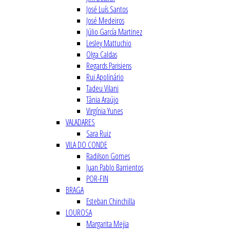
José Luís Santos
José Medeiros
Júlio García Martinez
Lesley Mattuchio
Olga Caldas
Regards Parisiens
Rui Apolinário
Tadeu Vilani
Tânia Araújo
Virgínia Yunes
VALADARES
Sara Ruiz
VILA DO CONDE
Radilson Gomes
Juan Pablo Barrientos
POR-FIN
BRAGA
Esteban Chinchilla
LOUROSA
Margarita Mejia