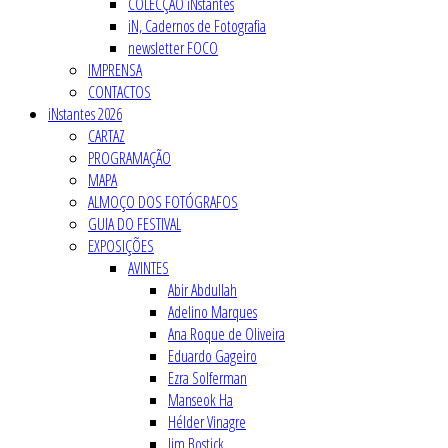
COLECÇÃO iNstantes
iN, Cadernos de Fotografia
newsletter FOCO
IMPRENSA
CONTACTOS
iNstantes 2026
CARTAZ
PROGRAMAÇÃO
MAPA
ALMOÇO DOS FOTÓGRAFOS
GUIA DO FESTIVAL
EXPOSIÇÕES
AVINTES
Abir Abdullah
Adelino Marques
Ana Roque de Oliveira
Eduardo Gageiro
Ezra Solferman
Manseok Ha
Hélder Vinagre
Jim Bostick