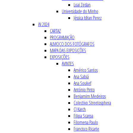
Loai Zedan
Universidade do Minho
Jéssica Isfran Perez
iN 2024
CARTAZ
PROGRAMAÇÃO
ALMOÇO DOS FOTÓGRAFOS
MAPA DAS EXPOSIÇÕES
EXPOSIÇÕES
AVINTES
Américo Santos
Ana Sabiá
Ana Soukef
António Pinto
Benjamim Medeiros
Colectivo Streetosphera
CJ Karch
Filipa Scarpa
Filomena Paulo
Francisco Ricarte