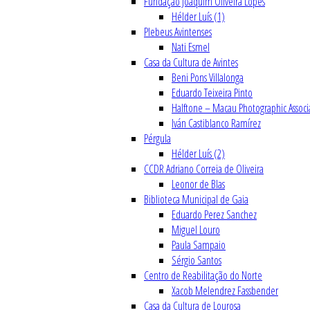
Fundação Joaquim Oliveira Lopes
Hélder Luís (1)
Plebeus Avintenses
Nati Esmel
Casa da Cultura de Avintes
Beni Pons Villalonga
Eduardo Teixeira Pinto
Halftone – Macau Photographic Associ
Iván Castiblanco Ramírez
Pérgula
Hélder Luís (2)
CCDR Adriano Correia de Oliveira
Leonor de Blas
Biblioteca Municipal de Gaia
Eduardo Perez Sanchez
Miguel Louro
Paula Sampaio
Sérgio Santos
Centro de Reabilitação do Norte
Xacob Melendrez Fassbender
Casa da Cultura de Lourosa