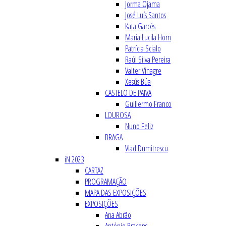
Jorma Ojama
José Luís Santos
Kata Garcés
Maria Lucila Horn
Patrícia Scialo
Raúl Silva Pereira
Valter Vinagre
Xesús Búa
CASTELO DE PAIVA
Guillermo Franco
LOUROSA
Nuno Feliz
BRAGA
Vlad Dumitrescu
iN 2023
CARTAZ
PROGRAMAÇÃO
MAPA DAS EXPOSIÇÕES
EXPOSIÇÕES
Ana Abrão