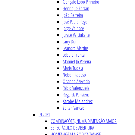
Gonçalo Lobo Pinheiro
Henrique Zorzan
João Ferreira
José Paulo Pego
Jorge Velhote
Jurate Vaiciukaite
Larry Dunn
Leandro Martins
Lóbulo Frontal
Manuel Jó Pereira
Maria Tudela
Nelson Raposo
Orlando Azevedo
Pablo Valenzuela
Regards Parisiens
Xacobe Melendrez
Zoltan Vanczo
iN 2021
COMBINAÇÕES, NUMA DIMENSÃO MAIOR
ESPECTÁCULO DE ABERTURA
HOMENAGEM A RODICA TANASE