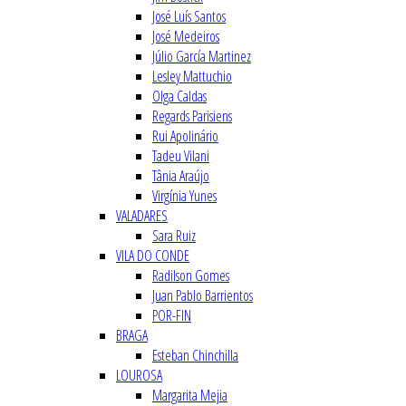
José Luís Santos
José Medeiros
Júlio García Martinez
Lesley Mattuchio
Olga Caldas
Regards Parisiens
Rui Apolinário
Tadeu Vilani
Tânia Araújo
Virgínia Yunes
VALADARES
Sara Ruiz
VILA DO CONDE
Radilson Gomes
Juan Pablo Barrientos
POR-FIN
BRAGA
Esteban Chinchilla
LOUROSA
Margarita Mejia