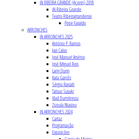
iN RIBEIRA GRANDE (Açores) 2018
iN Ribeira Grande
Teatro Ribeiragrandense
Pepe Faraldo
ARRONCHES
iN ARRONCHES 2025
António P. Ramos
Javi Calvo
José Manuel Arsénio
José Miguel Reis
Larry Dunn
Kata Garcêz
Sérgio Ranalli
Tatsuo Susuki
Vlad Dumitrescu
Zizoula Ntasiou
iN ARRONCHES 2024
Cartaz
Programação
Exposições