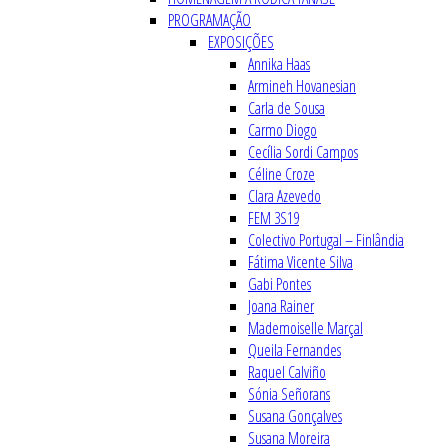
PROGRAMAÇÃO
EXPOSIÇÕES
Annika Haas
Armineh Hovanesian
Carla de Sousa
Carmo Diogo
Cecília Sordi Campos
Céline Croze
Clara Azevedo
FEM 3S19
Colectivo Portugal – Finlândia
Fátima Vicente Silva
Gabi Pontes
Joana Rainer
Mademoiselle Marçal
Queila Fernandes
Raquel Calviño
Sónia Señorans
Susana Gonçalves
Susana Moreira