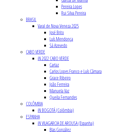
Garcia de Marina
Pereira Lopes
Rui Silva Pereira
BRASIL
Varal de Nova Veneza 2025
José Brito
Luís Mendonça
Sá Azevedo
CABO VERDE
iN 2022 CABO VERDE
Cartaz
Carlos Lopes Franco e Luís Câmara
Grace Ribeiro
João Ferreira
Manuela Vaz
Queila Fernandes
COLÔMBIA
iN BOGOTÁ (Colômbia)
ESPANHA
iN VILAGARCIA DE AROUSA (Espanha)
Blas González