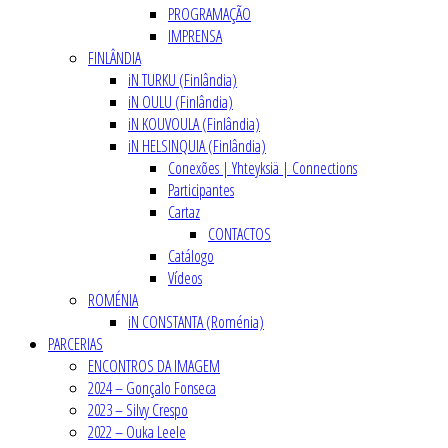
PROGRAMAÇÃO
IMPRENSA
FINLÂNDIA
iN TURKU (Finlândia)
iN OULU (Finlândia)
iN KOUVOULA (Finlândia)
iN HELSINQUIA (Finlândia)
Conexões | Yhteyksiä | Connections
Participantes
Cartaz
CONTACTOS
Catálogo
Vídeos
ROMÉNIA
iN CONSTANTA (Roménia)
PARCERIAS
ENCONTROS DA IMAGEM
2024 – Gonçalo Fonseca
2023 – Silvy Crespo
2022 – Ouka Leele