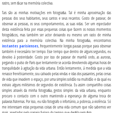
rastro, sem ﬁcar na memória colectiva.
Tais são as minhas motivações em fotograﬁa. Tal é minha aproximação das
pessoas dos seus habitantes, seus cantos e seus recantos. Gosto de passear, de
observar as pessoas, os seus comportamentos, as suas vidas. Ser um espectador
desta existência feita por essas pequenas coisas que fazem os nossos momentos
fotográﬁcos, mas também ser actor deixando eu mesmo um rasto de minha
existência para a memória colectiva. Na minha fotograﬁa, encontramos
instantes parisienses
, frequentemente longas pausas porque para observar
também é necessário ter tempo. Esse tempo que dentro de alguns segundos, eu
devolvo á posteridade. Gosto por isso de passear de manhã cedo, as auroras,
pegando o pulso de Paris que lentamente se acorda devolvendo algumas horas de
tranquilidade à agitação da vida urbana. Então lentamente, á medida que a vida
renasce frenéticamente, sou cativado pelas vindas e idas dos passantes, pelas cenas
de vida que invadem o espaço, por uma simples solidão na multidão e da qual eu
extraio alguns milésimos de segundos de existência. Eu assim compartilho coisas
simples através da minha fotograﬁa, gestos simples da vida urbana, enquanto
procuro o contacto com o outro mantendo a esperança de alguma troca de
palavras fraternas. Por isso, eu não fotografo o infortúnio, a pobreza, a violência. Só
me interessam estas pequenas coisas de uma vida comum que não sabemos ver
mais, apertados pelo passeio furioso do tempo que desﬁla sem ﬁm.