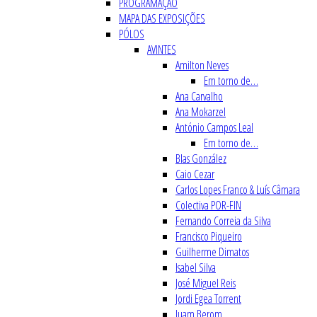
PROGRAMAÇÃO
MAPA DAS EXPOSIÇÕES
PÓLOS
AVINTES
Amilton Neves
Em torno de…
Ana Carvalho
Ana Mokarzel
António Campos Leal
Em torno de…
Blas González
Caio Cezar
Carlos Lopes Franco & Luís Câmara
Colectiva POR-FIN
Fernando Correia da Silva
Francisco Piqueiro
Guilherme Dimatos
Isabel Silva
José Miguel Reis
Jordi Egea Torrent
Juam Berom