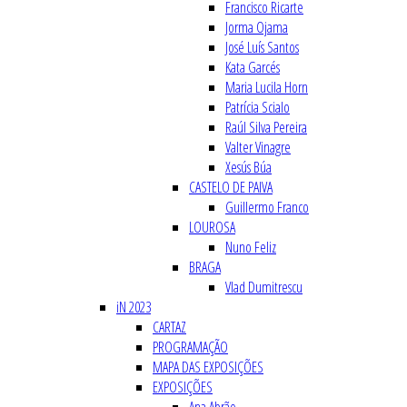
Francisco Ricarte
Jorma Ojama
José Luís Santos
Kata Garcés
Maria Lucila Horn
Patrícia Scialo
Raúl Silva Pereira
Valter Vinagre
Xesús Búa
CASTELO DE PAIVA
Guillermo Franco
LOUROSA
Nuno Feliz
BRAGA
Vlad Dumitrescu
iN 2023
CARTAZ
PROGRAMAÇÃO
MAPA DAS EXPOSIÇÕES
EXPOSIÇÕES