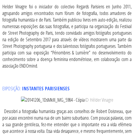
Helder Vinagre foi o iniciador do colectivo Regards Parisiens en Junho 2011,
agrupando amigos encontrados num fórum de fotografia, todos amadores de
fotografia humanista e de Paris. Também publicou livros em auto-edição, realizou
numerosas exposições das suas fotografias, e participa na organização do Festival
de Street Photography de Paris, tendo convidado amigos fotógrafos portugueses
na edição de Setembro 2017 para através de vídeos mostrarem uma parte da
Street Photography portuguesa e dos talentosos fotógrafos portugueses. Também
participa com sua exposição “Pénombres & Lumière” no desenvolvimento do
conhecimento sobre a doença feminina endométriose, em colaboração com a
associação ENDOmind.
.
EXPOSIÇÃO:
INSTANTES PARISIENSES
© Hélder Vinagre
Descobri a fotograﬁa humanista graças aos conselhos de Robert Doisneau, que
por acaso encontrei numa rua de um bairro suburbano. Com poucas palavras, com
a sua grande gentileza, fez-me entender que o importante era a vida efémera
que acontece á nossa volta. Essa vida desaparece, e mesmo frequentemente, sem