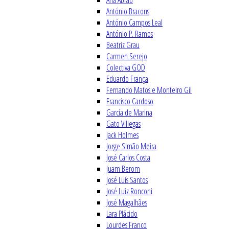
Ana Abrão
António Bracons
António Campos Leal
António P. Ramos
Beatriz Grau
Carmen Serejo
Colectiva GOD
Eduardo França
Fernando Matos e Monteiro Gil
Francisco Cardoso
García de Marina
Gato Villegas
Jack Holmes
Jorge Simão Meira
José Carlos Costa
Juam Berom
José Luís Santos
José Luiz Ronconi
José Magalhães
Lara Plácido
Lourdes Franco