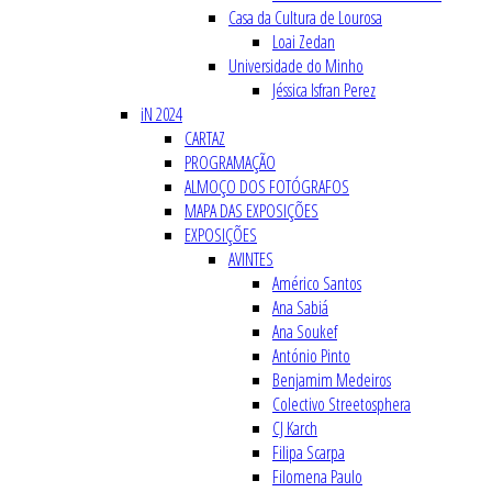
Casa da Cultura de Lourosa
Loai Zedan
Universidade do Minho
Jéssica Isfran Perez
iN 2024
CARTAZ
PROGRAMAÇÃO
ALMOÇO DOS FOTÓGRAFOS
MAPA DAS EXPOSIÇÕES
EXPOSIÇÕES
AVINTES
Américo Santos
Ana Sabiá
Ana Soukef
António Pinto
Benjamim Medeiros
Colectivo Streetosphera
CJ Karch
Filipa Scarpa
Filomena Paulo