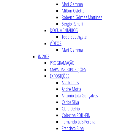
Mari Gemma
Milton Ostetto
Roberto Gómez Martínez
Sérgio Ranalli
DOCUMENTÁRIOS
Todd Southgate
VÍDEOS
Mari Gemma
iN 2022
PROGRAMAÇÃO
MAPA DAS EXPOSIÇÕES
EXPOSIÇÕES
Ana Robles
André Motta
António Jota Gonçalves
Carlos Silva
Clara Delrio
Colectiva POR -FIN
Fernando Luís Pereira
Francisco Silva