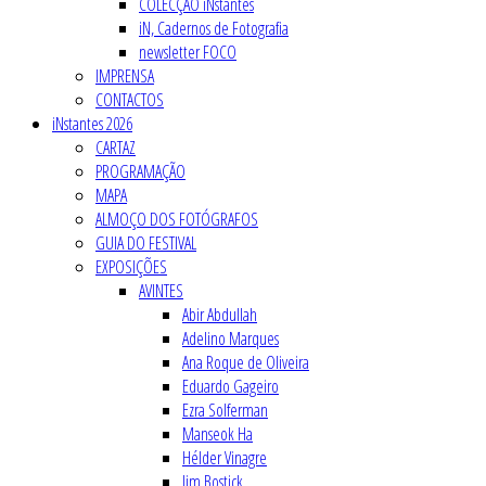
COLECÇÃO iNstantes
iN, Cadernos de Fotografia
newsletter FOCO
IMPRENSA
CONTACTOS
iNstantes 2026
CARTAZ
PROGRAMAÇÃO
MAPA
ALMOÇO DOS FOTÓGRAFOS
GUIA DO FESTIVAL
EXPOSIÇÕES
AVINTES
Abir Abdullah
Adelino Marques
Ana Roque de Oliveira
Eduardo Gageiro
Ezra Solferman
Manseok Ha
Hélder Vinagre
Jim Bostick