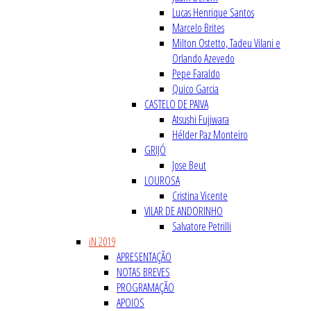
Lucas Henrique Santos
Marcelo Brites
Milton Ostetto, Tadeu Vilani e
Orlando Azevedo
Pepe Faraldo
Quico Garcia
CASTELO DE PAIVA
Atsushi Fujiwara
Hélder Paz Monteiro
GRIJÓ
Jose Beut
LOUROSA
Cristina Vicente
VILAR DE ANDORINHO
Salvatore Petrilli
iN 2019
APRESENTAÇÃO
NOTAS BREVES
PROGRAMAÇÃO
APOIOS