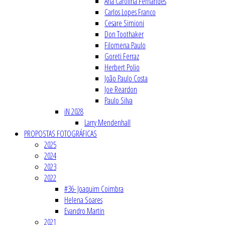
Ana Carolina Fernandes
Carlos Lopes Franco
Cesare Simioni
Don Toothaker
Filomena Paulo
Goreti Ferraz
Herbert Polio
João Paulo Costa
Joe Reardon
Paulo Silva
iN 2028
Larry Mendenhall
PROPOSTAS FOTOGRÁFICAS
2025
2024
2023
2022
#36- Joaquim Coimbra
Helena Soares
Evandro Martin
2021