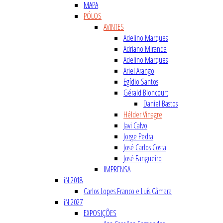
MAPA
PÓLOS
AVINTES
Adelino Marques
Adriano Miranda
Adelino Marques
Ariel Arango
Egídio Santos
Gérald Bloncourt
Daniel Bastos
Hélder Vinagre
Javi Calvo
Jorge Pedra
José Carlos Costa
José Fangueiro
IMPRENSA
iN 2018
Carlos Lopes Franco e Luís Câmara
iN 2027
EXPOSIÇÕES