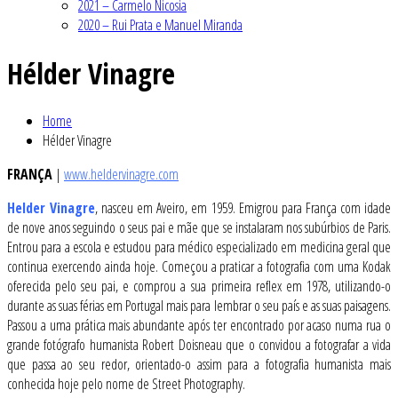
2021 – Carmelo Nicosia
2020 – Rui Prata e Manuel Miranda
Hélder Vinagre
Home
Hélder Vinagre
FRANÇA
|
www.heldervinagre.com
Helder Vinagre
, nasceu em Aveiro, em 1959. Emigrou para França com idade
de nove anos seguindo o seus pai e mãe que se instalaram nos subúrbios de Paris.
Entrou para a escola e estudou para médico especializado em medicina geral que
continua exercendo ainda hoje. Começou a praticar a fotografia com uma Kodak
oferecida pelo seu pai, e comprou a sua primeira reflex em 1978, utilizando-o
durante as suas férias em Portugal mais para lembrar o seu país e as suas paisagens.
Passou a uma prática mais abundante após ter encontrado por acaso numa rua o
grande fotógrafo humanista Robert Doisneau que o convidou a fotografar a vida
que passa ao seu redor, orientado-o assim para a fotografia humanista mais
conhecida hoje pelo nome de Street Photography.