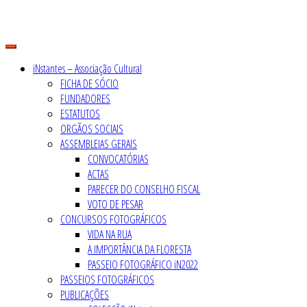
Skip
to
content
iNstantes – Associação Cultural
FICHA DE SÓCIO
FUNDADORES
ESTATUTOS
ORGÃOS SOCIAIS
ASSEMBLEIAS GERAIS
CONVOCATÓRIAS
ACTAS
PARECER DO CONSELHO FISCAL
VOTO DE PESAR
CONCURSOS FOTOGRÁFICOS
VIDA NA RUA
A IMPORTÂNCIA DA FLORESTA
PASSEIO FOTOGRÁFICO iN2022
PASSEIOS FOTOGRÁFICOS
PUBLICAÇÕES