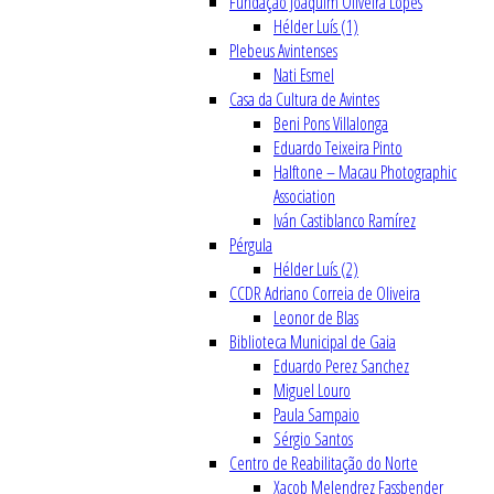
Fundação Joaquim Oliveira Lopes
Hélder Luís (1)
Plebeus Avintenses
Nati Esmel
Casa da Cultura de Avintes
Beni Pons Villalonga
Eduardo Teixeira Pinto
Halftone – Macau Photographic
Association
Iván Castiblanco Ramírez
Pérgula
Hélder Luís (2)
CCDR Adriano Correia de Oliveira
Leonor de Blas
Biblioteca Municipal de Gaia
Eduardo Perez Sanchez
Miguel Louro
Paula Sampaio
Sérgio Santos
Centro de Reabilitação do Norte
Xacob Melendrez Fassbender