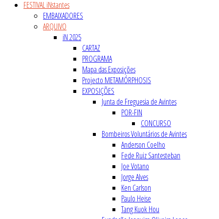
FESTIVAL iNstantes
EMBAIXADORES
ARQUIVO
iN 2025
CARTAZ
PROGRAMA
Mapa das Exposições
Projecto METAMÓRPHOSIS
EXPOSIÇÕES
Junta de Freguesia de Avintes
POR-FIN
CONCURSO
Bombeiros Voluntários de Avintes
Anderson Coelho
Fede Ruiz Santesteban
Joe Votano
Jorge Alves
Ken Carlson
Paulo Heise
Tang Kuok Hou