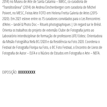
2014) no Museu de Arte de Santa Catarina – MASC, co-curadoria de
“Translitorânea” (2014) de Andrea Einchenberger com curadoria de Michel
Poivert, no MESC, Feiras Arte FOTO em Helena Fretta Galeria de Artes (2015-
2020). Em 2021 esteve entre os 15 curadores convidados para o Les Rencontres
d’Arles – Iandé & Photo Doc – Rituels photographiques | Un regard sur le Brésil.
Orienta os trabalhos do projeto de extensão Clube de Fotografia junto ao
Laboratório interdisciplinar de formação de professores LIFE/Udesc. Orientadora
da Missão Fotográfica Nefa BC/2020 e da Residência na Foto 2020. Coordena o
Festival de Fotografia Floripa na Foto, o BC Foto Festival, o Encontro de Livros de
Fotografia de Autor – ELFA e o Núcleo de Estudos em Fotografia e Arte – NEFA.
EXPOSIÇÂO:
XXXXXXXXX