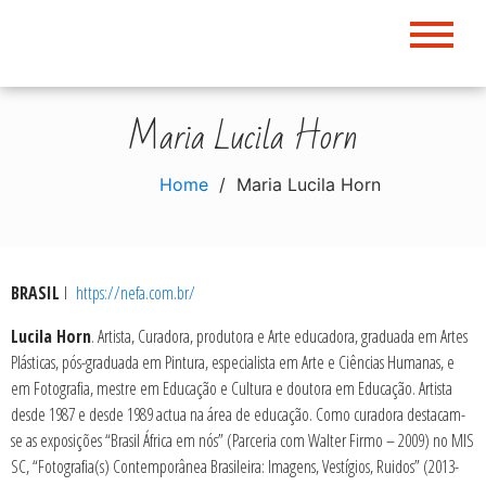
Skip
to
content
Maria Lucila Horn
Home
Maria Lucila Horn
BRASIL
I
https://nefa.com.br/
Lucila Horn
. Artista, Curadora, produtora e Arte educadora, graduada em Artes
Plásticas, pós-graduada em Pintura, especialista em Arte e Ciências Humanas, e
em Fotografia, mestre em Educação e Cultura e doutora em Educação. Artista
desde 1987 e desde 1989 actua na área de educação. Como curadora destacam-
se as exposições “Brasil África em nós” (Parceria com Walter Firmo – 2009) no MIS
SC, “Fotografia(s) Contemporânea Brasileira: Imagens, Vestígios, Ruidos” (2013-