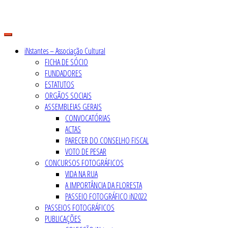
Skip
to
content
iNstantes – Associação Cultural
FICHA DE SÓCIO
FUNDADORES
ESTATUTOS
ORGÃOS SOCIAIS
ASSEMBLEIAS GERAIS
CONVOCATÓRIAS
ACTAS
PARECER DO CONSELHO FISCAL
VOTO DE PESAR
CONCURSOS FOTOGRÁFICOS
VIDA NA RUA
A IMPORTÂNCIA DA FLORESTA
PASSEIO FOTOGRÁFICO iN2022
PASSEIOS FOTOGRÁFICOS
PUBLICAÇÕES