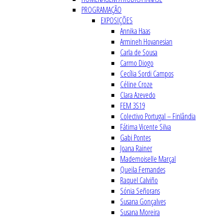
PROGRAMAÇÃO
EXPOSIÇÕES
Annika Haas
Armineh Hovanesian
Carla de Sousa
Carmo Diogo
Cecília Sordi Campos
Céline Croze
Clara Azevedo
FEM 3S19
Colectivo Portugal – Finlândia
Fátima Vicente Silva
Gabi Pontes
Joana Rainer
Mademoiselle Marçal
Queila Fernandes
Raquel Calviño
Sónia Señorans
Susana Gonçalves
Susana Moreira