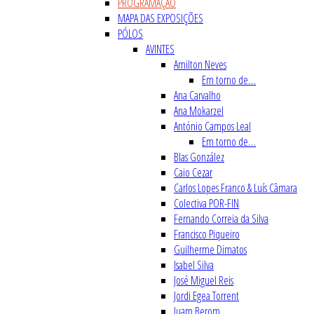
PROGRAMAÇÃO
MAPA DAS EXPOSIÇÕES
PÓLOS
AVINTES
Amilton Neves
Em torno de…
Ana Carvalho
Ana Mokarzel
António Campos Leal
Em torno de…
Blas González
Caio Cezar
Carlos Lopes Franco & Luís Câmara
Colectiva POR-FIN
Fernando Correia da Silva
Francisco Piqueiro
Guilherme Dimatos
Isabel Silva
José Miguel Reis
Jordi Egea Torrent
Juam Berom