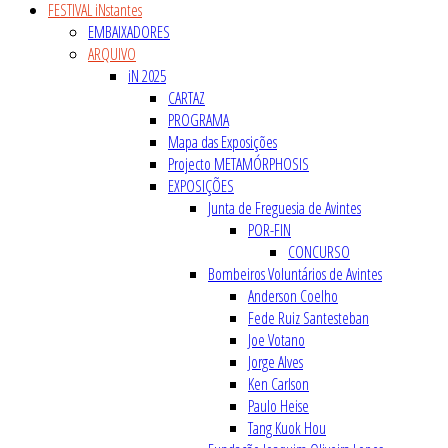
FESTIVAL iNstantes
EMBAIXADORES
ARQUIVO
iN 2025
CARTAZ
PROGRAMA
Mapa das Exposições
Projecto METAMÓRPHOSIS
EXPOSIÇÕES
Junta de Freguesia de Avintes
POR-FIN
CONCURSO
Bombeiros Voluntários de Avintes
Anderson Coelho
Fede Ruiz Santesteban
Joe Votano
Jorge Alves
Ken Carlson
Paulo Heise
Tang Kuok Hou