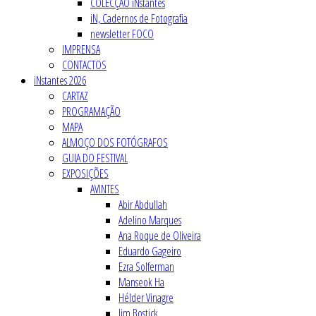
COLECÇÃO iNstantes
iN, Cadernos de Fotografia
newsletter FOCO
IMPRENSA
CONTACTOS
iNstantes 2026
CARTAZ
PROGRAMAÇÃO
MAPA
ALMOÇO DOS FOTÓGRAFOS
GUIA DO FESTIVAL
EXPOSIÇÕES
AVINTES
Abir Abdullah
Adelino Marques
Ana Roque de Oliveira
Eduardo Gageiro
Ezra Solferman
Manseok Ha
Hélder Vinagre
Jim Bostick