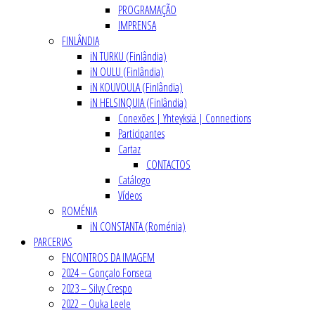
PROGRAMAÇÃO
IMPRENSA
FINLÂNDIA
iN TURKU (Finlândia)
iN OULU (Finlândia)
iN KOUVOULA (Finlândia)
iN HELSINQUIA (Finlândia)
Conexões | Yhteyksiä | Connections
Participantes
Cartaz
CONTACTOS
Catálogo
Vídeos
ROMÉNIA
iN CONSTANTA (Roménia)
PARCERIAS
ENCONTROS DA IMAGEM
2024 – Gonçalo Fonseca
2023 – Silvy Crespo
2022 – Ouka Leele