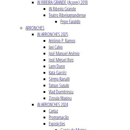
iN RIBEIRA GRANDE (Açores) 2018
iN Ribeira Grande
Teatro Ribeiragrandense
Pepe Faraldo
ARRONCHES
iN ARRONCHES 2025
António P. Ramos
Javi Calvo
José Manuel Arsénio
José Miguel Reis
Larry Dunn
Kata Garcêz
Sérgio Ranalli
Tatsuo Susuki
Vlad Dumitrescu
Zizoula Ntasiou
iN ARRONCHES 2024
Cartaz
Programação
Exposições