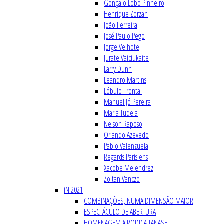
Gonçalo Lobo Pinheiro
Henrique Zorzan
João Ferreira
José Paulo Pego
Jorge Velhote
Jurate Vaiciukaite
Larry Dunn
Leandro Martins
Lóbulo Frontal
Manuel Jó Pereira
Maria Tudela
Nelson Raposo
Orlando Azevedo
Pablo Valenzuela
Regards Parisiens
Xacobe Melendrez
Zoltan Vanczo
iN 2021
COMBINAÇÕES, NUMA DIMENSÃO MAIOR
ESPECTÁCULO DE ABERTURA
HOMENAGEM A RODICA TANASE