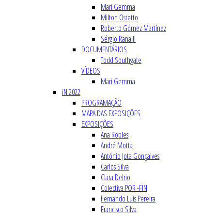
Mari Gemma
Milton Ostetto
Roberto Gómez Martínez
Sérgio Ranalli
DOCUMENTÁRIOS
Todd Southgate
VÍDEOS
Mari Gemma
iN 2022
PROGRAMAÇÃO
MAPA DAS EXPOSIÇÕES
EXPOSIÇÕES
Ana Robles
André Motta
António Jota Gonçalves
Carlos Silva
Clara Delrio
Colectiva POR -FIN
Fernando Luís Pereira
Francisco Silva