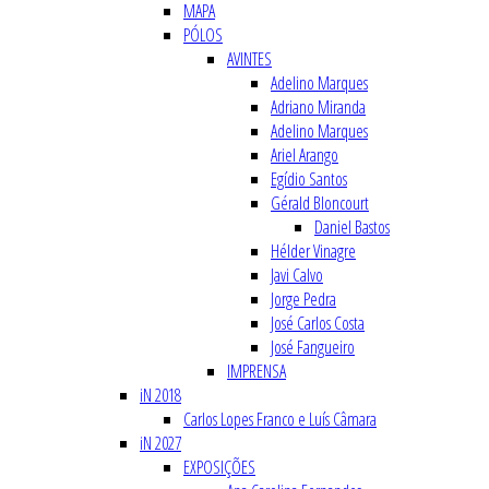
MAPA
PÓLOS
AVINTES
Adelino Marques
Adriano Miranda
Adelino Marques
Ariel Arango
Egídio Santos
Gérald Bloncourt
Daniel Bastos
Hélder Vinagre
Javi Calvo
Jorge Pedra
José Carlos Costa
José Fangueiro
IMPRENSA
iN 2018
Carlos Lopes Franco e Luís Câmara
iN 2027
EXPOSIÇÕES