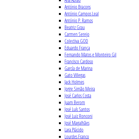
Ana Abrão
António Bracons
António Campos Leal
António P. Ramos
Beatriz Grau
Carmen Serejo
Colectiva GOD
Eduardo França
Fernando Matos e Monteiro Gil
Francisco Cardoso
García de Marina
Gato Villegas
Jack Holmes
Jorge Simão Meira
José Carlos Costa
Juam Berom
José Luís Santos
José Luiz Ronconi
José Magalhães
Lara Plácido
Lourdes Franco