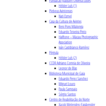
Fundação Joaquim Oliveira Lopes
Hélder Luís (1)
Plebeus Avintenses
Nati Esmel
Casa da Cultura de Avintes
Beni Pons Villalonga
Eduardo Teixeira Pinto
Halftone – Macau Photographic
Association
Iván Castiblanco Ramírez
Pérgula
Hélder Luís (2)
CCDR Adriano Correia de Oliveira
Leonor de Blas
Biblioteca Municipal de Gaia
Eduardo Perez Sanchez
Miguel Louro
Paula Sampaio
Sérgio Santos
Centro de Reabilitação do Norte
Xacob Melendrez Fassbender