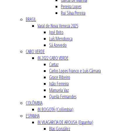
Garcia de Marina
Pereira Lopes
Rui Silva Pereira
BRASIL
Varal de Nova Veneza 2025
José Brito
Luís Mendonça
Sá Azevedo
CABO VERDE
iN 2022 CABO VERDE
Cartaz
Carlos Lopes Franco e Luís Câmara
Grace Ribeiro
João Ferreira
Manuela Vaz
Queila Fernandes
COLÔMBIA
iN BOGOTÁ (Colômbia)
ESPANHA
iN VILAGARCIA DE AROUSA (Espanha)
Blas González