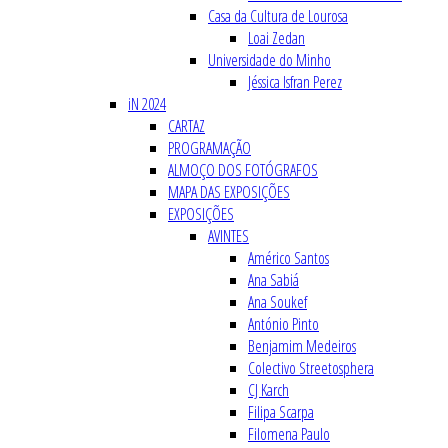
Casa da Cultura de Lourosa
Loai Zedan
Universidade do Minho
Jéssica Isfran Perez
iN 2024
CARTAZ
PROGRAMAÇÃO
ALMOÇO DOS FOTÓGRAFOS
MAPA DAS EXPOSIÇÕES
EXPOSIÇÕES
AVINTES
Américo Santos
Ana Sabiá
Ana Soukef
António Pinto
Benjamim Medeiros
Colectivo Streetosphera
CJ Karch
Filipa Scarpa
Filomena Paulo