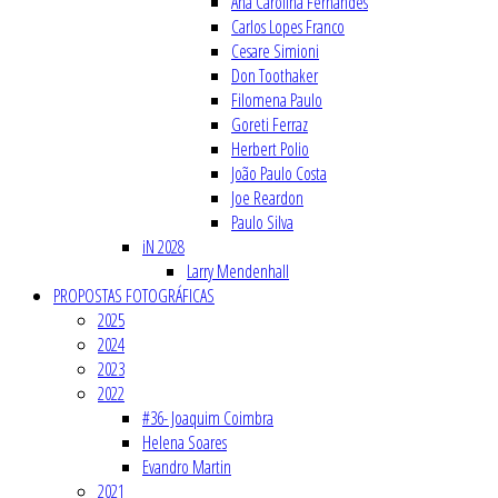
Ana Carolina Fernandes
Carlos Lopes Franco
Cesare Simioni
Don Toothaker
Filomena Paulo
Goreti Ferraz
Herbert Polio
João Paulo Costa
Joe Reardon
Paulo Silva
iN 2028
Larry Mendenhall
PROPOSTAS FOTOGRÁFICAS
2025
2024
2023
2022
#36- Joaquim Coimbra
Helena Soares
Evandro Martin
2021