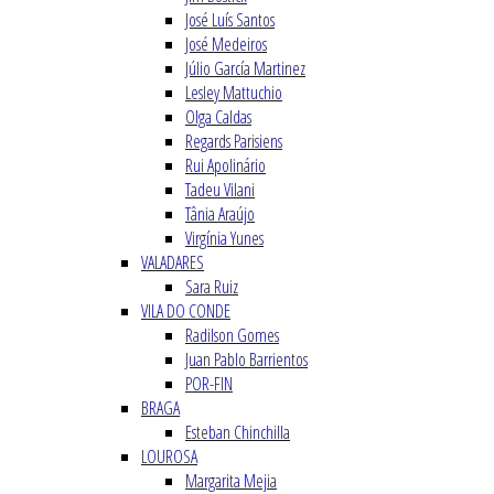
José Luís Santos
José Medeiros
Júlio García Martinez
Lesley Mattuchio
Olga Caldas
Regards Parisiens
Rui Apolinário
Tadeu Vilani
Tânia Araújo
Virgínia Yunes
VALADARES
Sara Ruiz
VILA DO CONDE
Radilson Gomes
Juan Pablo Barrientos
POR-FIN
BRAGA
Esteban Chinchilla
LOUROSA
Margarita Mejia