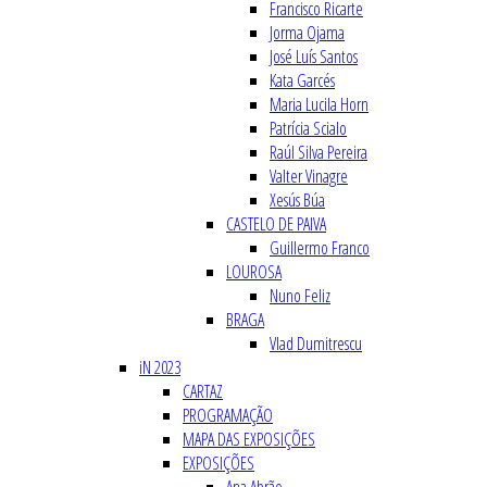
Francisco Ricarte
Jorma Ojama
José Luís Santos
Kata Garcés
Maria Lucila Horn
Patrícia Scialo
Raúl Silva Pereira
Valter Vinagre
Xesús Búa
CASTELO DE PAIVA
Guillermo Franco
LOUROSA
Nuno Feliz
BRAGA
Vlad Dumitrescu
iN 2023
CARTAZ
PROGRAMAÇÃO
MAPA DAS EXPOSIÇÕES
EXPOSIÇÕES