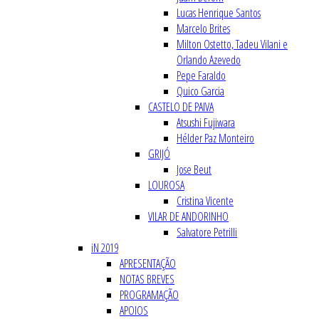
Lucas Henrique Santos
Marcelo Brites
Milton Ostetto, Tadeu Vilani e
Orlando Azevedo
Pepe Faraldo
Quico Garcia
CASTELO DE PAIVA
Atsushi Fujiwara
Hélder Paz Monteiro
GRIJÓ
Jose Beut
LOUROSA
Cristina Vicente
VILAR DE ANDORINHO
Salvatore Petrilli
iN 2019
APRESENTAÇÃO
NOTAS BREVES
PROGRAMAÇÃO
APOIOS