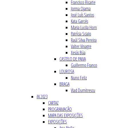
Francisco Ricarte
Jorma Ojama
José Luís Santos
Kata Garcés
Maria Lucila Horn
Patrícia Scialo
Raúl Silva Pereira
Valter Vinagre
Xesús Búa
CASTELO DE PAIVA
Guillermo Franco
LOUROSA
Nuno Feliz
BRAGA
Vlad Dumitrescu
iN 2023
CARTAZ
PROGRAMAÇÃO
MAPA DAS EXPOSIÇÕES
EXPOSIÇÕES