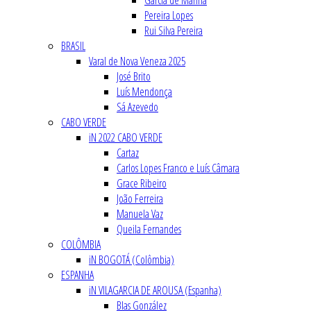
Garcia de Marina
Pereira Lopes
Rui Silva Pereira
BRASIL
Varal de Nova Veneza 2025
José Brito
Luís Mendonça
Sá Azevedo
CABO VERDE
iN 2022 CABO VERDE
Cartaz
Carlos Lopes Franco e Luís Câmara
Grace Ribeiro
João Ferreira
Manuela Vaz
Queila Fernandes
COLÔMBIA
iN BOGOTÁ (Colômbia)
ESPANHA
iN VILAGARCIA DE AROUSA (Espanha)
Blas González