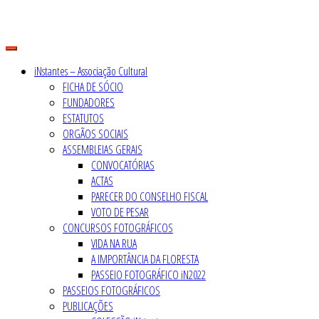
Skip
to
content
iNstantes – Associação Cultural
FICHA DE SÓCIO
FUNDADORES
ESTATUTOS
ORGÃOS SOCIAIS
ASSEMBLEIAS GERAIS
CONVOCATÓRIAS
ACTAS
PARECER DO CONSELHO FISCAL
VOTO DE PESAR
CONCURSOS FOTOGRÁFICOS
VIDA NA RUA
A IMPORTÂNCIA DA FLORESTA
PASSEIO FOTOGRÁFICO iN2022
PASSEIOS FOTOGRÁFICOS
PUBLICAÇÕES