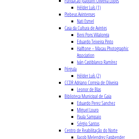
Fundação Joaquim Oliveira Lopes
Hélder Luís (1)
Plebeus Avintenses
Nati Esmel
Casa da Cultura de Avintes
Beni Pons Villalonga
Eduardo Teixeira Pinto
Halftone – Macau Photographic
Association
Iván Castiblanco Ramírez
Pérgula
Hélder Luís (2)
CCDR Adriano Correia de Oliveira
Leonor de Blas
Biblioteca Municipal de Gaia
Eduardo Perez Sanchez
Miguel Louro
Paula Sampaio
Sérgio Santos
Centro de Reabilitação do Norte
Xacob Melendrez Fassbender