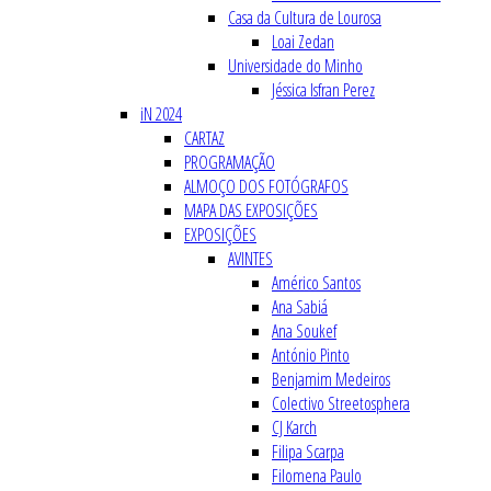
Casa da Cultura de Lourosa
Loai Zedan
Universidade do Minho
Jéssica Isfran Perez
iN 2024
CARTAZ
PROGRAMAÇÃO
ALMOÇO DOS FOTÓGRAFOS
MAPA DAS EXPOSIÇÕES
EXPOSIÇÕES
AVINTES
Américo Santos
Ana Sabiá
Ana Soukef
António Pinto
Benjamim Medeiros
Colectivo Streetosphera
CJ Karch
Filipa Scarpa
Filomena Paulo