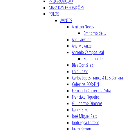
PROGRAMAÇÃO
MAPA DAS EXPOSIÇÕES
PÓLOS
AVINTES
Amilton Neves
Em torno de…
Ana Carvalho
Ana Mokarzel
António Campos Leal
Em torno de…
Blas González
Caio Cezar
Carlos Lopes Franco & Luís Câmara
Colectiva POR-FIN
Fernando Correia da Silva
Francisco Piqueiro
Guilherme Dimatos
Isabel Silva
José Miguel Reis
Jordi Egea Torrent
Juam Berom