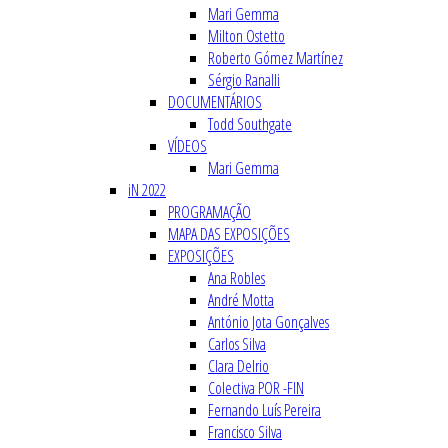
Mari Gemma
Milton Ostetto
Roberto Gómez Martínez
Sérgio Ranalli
DOCUMENTÁRIOS
Todd Southgate
VÍDEOS
Mari Gemma
iN 2022
PROGRAMAÇÃO
MAPA DAS EXPOSIÇÕES
EXPOSIÇÕES
Ana Robles
André Motta
António Jota Gonçalves
Carlos Silva
Clara Delrio
Colectiva POR -FIN
Fernando Luís Pereira
Francisco Silva