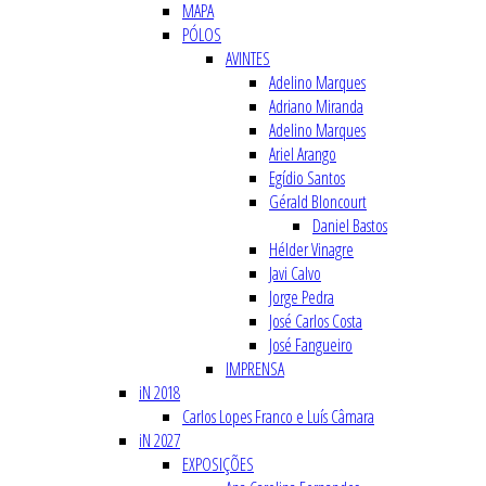
MAPA
PÓLOS
AVINTES
Adelino Marques
Adriano Miranda
Adelino Marques
Ariel Arango
Egídio Santos
Gérald Bloncourt
Daniel Bastos
Hélder Vinagre
Javi Calvo
Jorge Pedra
José Carlos Costa
José Fangueiro
IMPRENSA
iN 2018
Carlos Lopes Franco e Luís Câmara
iN 2027
EXPOSIÇÕES