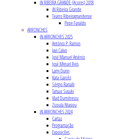
iN RIBEIRA GRANDE (Açores) 2018
iN Ribeira Grande
Teatro Ribeiragrandense
Pepe Faraldo
ARRONCHES
iN ARRONCHES 2025
António P. Ramos
Javi Calvo
José Manuel Arsénio
José Miguel Reis
Larry Dunn
Kata Garcêz
Sérgio Ranalli
Tatsuo Susuki
Vlad Dumitrescu
Zizoula Ntasiou
iN ARRONCHES 2024
Cartaz
Programação
Exposições