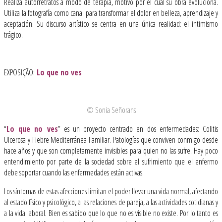
Realiza autorretratos a modo de terapia, motivo por el cual su obra evoluciona.
Utiliza la fotografía como canal para transformar el dolor en belleza, aprendizaje y
aceptación. Su discurso artístico se centra en una única realidad: el intimismo
trágico.
EXPOSIÇÃO:
Lo que no ves
© Sonia Señorans
“
Lo que no ves
” es un proyecto centrado en dos enfermedades: Colitis
Ulcerosa y Fiebre Mediterránea Familiar. Patologías que conviven conmigo desde
hace años y que son completamente invisibles para quien no las sufre. Hay poco
entendimiento por parte de la sociedad sobre el sufrimiento que el enfermo
debe soportar cuando las enfermedades están activas.
Los síntomas de estas afecciones limitan el poder llevar una vida normal, afectando
al estado físico y psicológico, a las relaciones de pareja, a las actividades cotidianas y
a la vida laboral. Bien es sabido que lo que no es visible no existe. Por lo tanto es