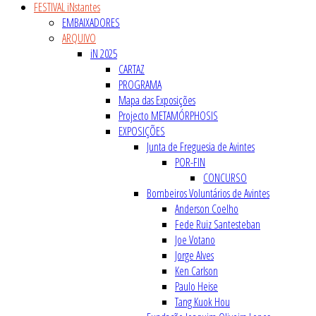
FESTIVAL iNstantes
EMBAIXADORES
ARQUIVO
iN 2025
CARTAZ
PROGRAMA
Mapa das Exposições
Projecto METAMÓRPHOSIS
EXPOSIÇÕES
Junta de Freguesia de Avintes
POR-FIN
CONCURSO
Bombeiros Voluntários de Avintes
Anderson Coelho
Fede Ruiz Santesteban
Joe Votano
Jorge Alves
Ken Carlson
Paulo Heise
Tang Kuok Hou