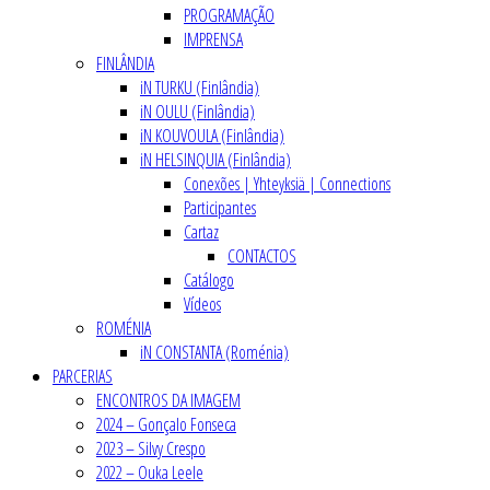
PROGRAMAÇÃO
IMPRENSA
FINLÂNDIA
iN TURKU (Finlândia)
iN OULU (Finlândia)
iN KOUVOULA (Finlândia)
iN HELSINQUIA (Finlândia)
Conexões | Yhteyksiä | Connections
Participantes
Cartaz
CONTACTOS
Catálogo
Vídeos
ROMÉNIA
iN CONSTANTA (Roménia)
PARCERIAS
ENCONTROS DA IMAGEM
2024 – Gonçalo Fonseca
2023 – Silvy Crespo
2022 – Ouka Leele