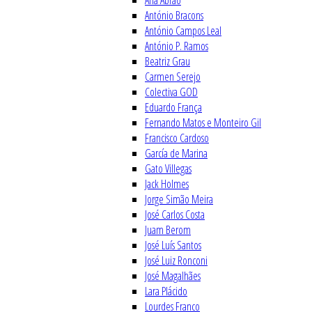
Ana Abrão
António Bracons
António Campos Leal
António P. Ramos
Beatriz Grau
Carmen Serejo
Colectiva GOD
Eduardo França
Fernando Matos e Monteiro Gil
Francisco Cardoso
García de Marina
Gato Villegas
Jack Holmes
Jorge Simão Meira
José Carlos Costa
Juam Berom
José Luís Santos
José Luiz Ronconi
José Magalhães
Lara Plácido
Lourdes Franco