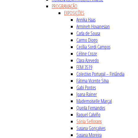
PROGRAMAÇÃO
EXPOSIÇÕES
Annika Haas
Armineh Hovanesian
Carla de Sousa
Carmo Diogo
Cecília Sordi Campos
Céline Croze
Clara Azevedo
FEM 3S19
Colectivo Portugal – Finlândia
Fátima Vicente Silva
Gabi Pontes
Joana Rainer
Mademoiselle Marçal
Queila Fernandes
Raquel Calviño
Sónia Señorans
Susana Gonçalves
Susana Moreira