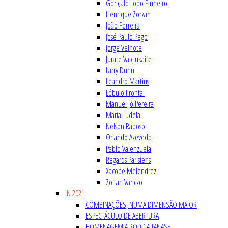
Gonçalo Lobo Pinheiro
Henrique Zorzan
João Ferreira
José Paulo Pego
Jorge Velhote
Jurate Vaiciukaite
Larry Dunn
Leandro Martins
Lóbulo Frontal
Manuel Jó Pereira
Maria Tudela
Nelson Raposo
Orlando Azevedo
Pablo Valenzuela
Regards Parisiens
Xacobe Melendrez
Zoltan Vanczo
iN 2021
COMBINAÇÕES, NUMA DIMENSÃO MAIOR
ESPECTÁCULO DE ABERTURA
HOMENAGEM A RODICA TANASE