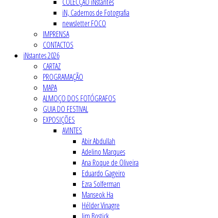
COLECÇÃO iNstantes
iN, Cadernos de Fotografia
newsletter FOCO
IMPRENSA
CONTACTOS
iNstantes 2026
CARTAZ
PROGRAMAÇÃO
MAPA
ALMOÇO DOS FOTÓGRAFOS
GUIA DO FESTIVAL
EXPOSIÇÕES
AVINTES
Abir Abdullah
Adelino Marques
Ana Roque de Oliveira
Eduardo Gageiro
Ezra Solferman
Manseok Ha
Hélder Vinagre
Jim Bostick