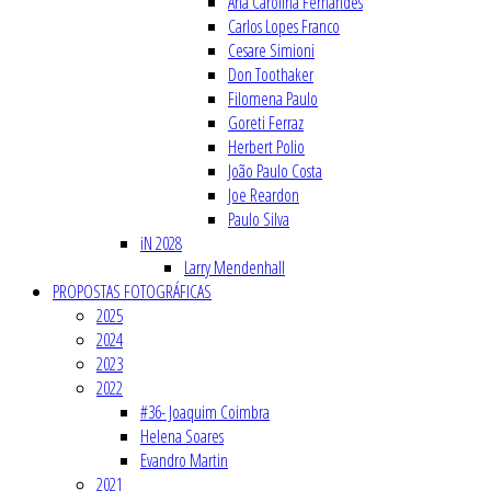
Ana Carolina Fernandes
Carlos Lopes Franco
Cesare Simioni
Don Toothaker
Filomena Paulo
Goreti Ferraz
Herbert Polio
João Paulo Costa
Joe Reardon
Paulo Silva
iN 2028
Larry Mendenhall
PROPOSTAS FOTOGRÁFICAS
2025
2024
2023
2022
#36- Joaquim Coimbra
Helena Soares
Evandro Martin
2021