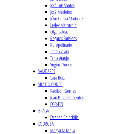
José Luís Santos
José Medeiros
Júlio García Martinez
Lesley Mattuchio
Olga Caldas
Regards Parisiens
Rui Apolinário
Tadeu Vilani
Tânia Araújo
Virgínia Yunes
VALADARES
Sara Ruiz
VILA DO CONDE
Radilson Gomes
Juan Pablo Barrientos
POR-FIN
BRAGA
Esteban Chinchilla
LOUROSA
Margarita Mejia