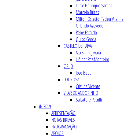
Lucas Henrique Santos
Marcelo Brites
Milton Ostetto, Tadeu Vilani e
Orlando Azevedo
Pepe Faraldo
Quico Garcia
CASTELO DE PAIVA
Atsushi Fujiwara
Hélder Paz Monteiro
GRIJÓ
Jose Beut
LOUROSA
Cristina Vicente
VILAR DE ANDORINHO
Salvatore Petrilli
iN 2019
APRESENTAÇÃO
NOTAS BREVES
PROGRAMAÇÃO
APOIOS