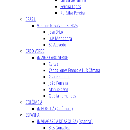
Garcia de Marina
Pereira Lopes
Rui Silva Pereira
BRASIL
Varal de Nova Veneza 2025
José Brito
Luís Mendonça
Sá Azevedo
CABO VERDE
iN 2022 CABO VERDE
Cartaz
Carlos Lopes Franco e Luís Câmara
Grace Ribeiro
João Ferreira
Manuela Vaz
Queila Fernandes
COLÔMBIA
iN BOGOTÁ (Colômbia)
ESPANHA
iN VILAGARCIA DE AROUSA (Espanha)
Blas González