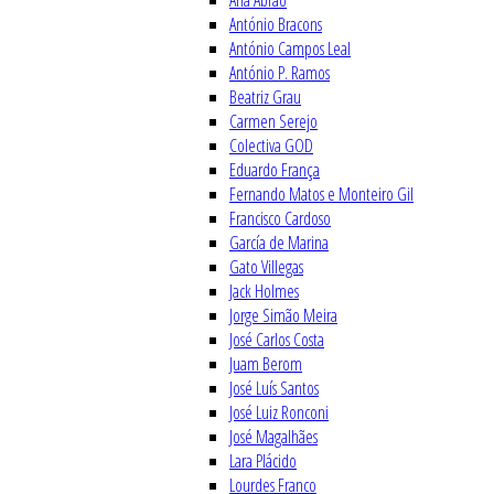
Ana Abrão
António Bracons
António Campos Leal
António P. Ramos
Beatriz Grau
Carmen Serejo
Colectiva GOD
Eduardo França
Fernando Matos e Monteiro Gil
Francisco Cardoso
García de Marina
Gato Villegas
Jack Holmes
Jorge Simão Meira
José Carlos Costa
Juam Berom
José Luís Santos
José Luiz Ronconi
José Magalhães
Lara Plácido
Lourdes Franco