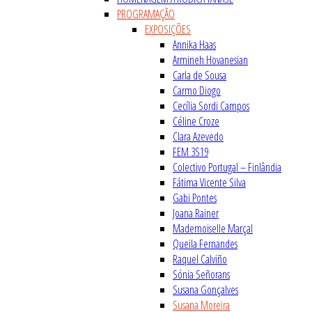
PROGRAMAÇÃO
EXPOSIÇÕES
Annika Haas
Armineh Hovanesian
Carla de Sousa
Carmo Diogo
Cecília Sordi Campos
Céline Croze
Clara Azevedo
FEM 3S19
Colectivo Portugal – Finlândia
Fátima Vicente Silva
Gabi Pontes
Joana Rainer
Mademoiselle Marçal
Queila Fernandes
Raquel Calviño
Sónia Señorans
Susana Gonçalves
Susana Moreira