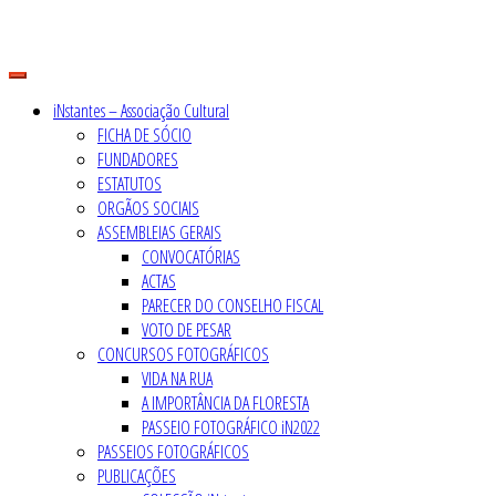
Skip
to
content
iNstantes – Associação Cultural
FICHA DE SÓCIO
FUNDADORES
ESTATUTOS
ORGÃOS SOCIAIS
ASSEMBLEIAS GERAIS
CONVOCATÓRIAS
ACTAS
PARECER DO CONSELHO FISCAL
VOTO DE PESAR
CONCURSOS FOTOGRÁFICOS
VIDA NA RUA
A IMPORTÂNCIA DA FLORESTA
PASSEIO FOTOGRÁFICO iN2022
PASSEIOS FOTOGRÁFICOS
PUBLICAÇÕES