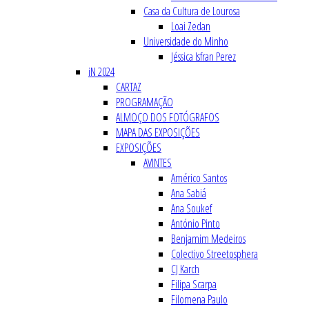
Casa da Cultura de Lourosa
Loai Zedan
Universidade do Minho
Jéssica Isfran Perez
iN 2024
CARTAZ
PROGRAMAÇÃO
ALMOÇO DOS FOTÓGRAFOS
MAPA DAS EXPOSIÇÕES
EXPOSIÇÕES
AVINTES
Américo Santos
Ana Sabiá
Ana Soukef
António Pinto
Benjamim Medeiros
Colectivo Streetosphera
CJ Karch
Filipa Scarpa
Filomena Paulo