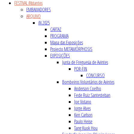
FESTIVAL iNstantes
EMBAIXADORES
ARQUIVO
iN 2025
CARTAZ
PROGRAMA
Mapa das Exposições
Projecto METAMÓRPHOSIS
EXPOSIÇÕES
Junta de Freguesia de Avintes
POR-FIN
CONCURSO
Bombeiros Voluntários de Avintes
Anderson Coelho
Fede Ruiz Santesteban
Joe Votano
Jorge Alves
Ken Carlson
Paulo Heise
Tang Kuok Hou