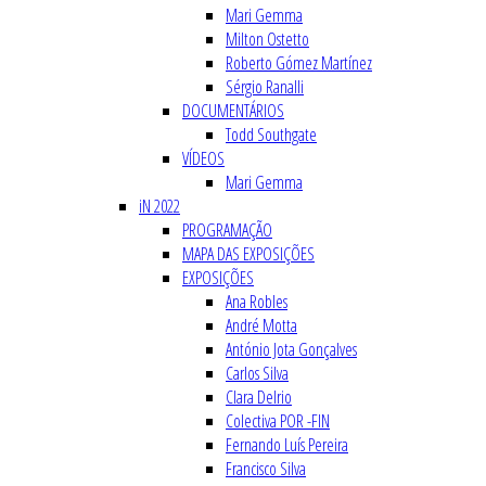
Mari Gemma
Milton Ostetto
Roberto Gómez Martínez
Sérgio Ranalli
DOCUMENTÁRIOS
Todd Southgate
VÍDEOS
Mari Gemma
iN 2022
PROGRAMAÇÃO
MAPA DAS EXPOSIÇÕES
EXPOSIÇÕES
Ana Robles
André Motta
António Jota Gonçalves
Carlos Silva
Clara Delrio
Colectiva POR -FIN
Fernando Luís Pereira
Francisco Silva