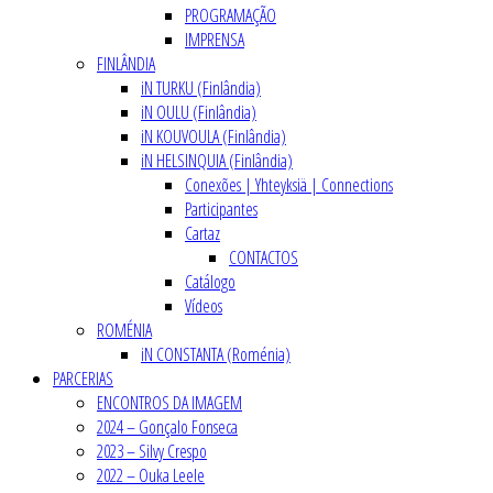
PROGRAMAÇÃO
IMPRENSA
FINLÂNDIA
iN TURKU (Finlândia)
iN OULU (Finlândia)
iN KOUVOULA (Finlândia)
iN HELSINQUIA (Finlândia)
Conexões | Yhteyksiä | Connections
Participantes
Cartaz
CONTACTOS
Catálogo
Vídeos
ROMÉNIA
iN CONSTANTA (Roménia)
PARCERIAS
ENCONTROS DA IMAGEM
2024 – Gonçalo Fonseca
2023 – Silvy Crespo
2022 – Ouka Leele