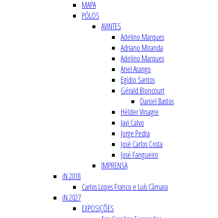
MAPA
PÓLOS
AVINTES
Adelino Marques
Adriano Miranda
Adelino Marques
Ariel Arango
Egídio Santos
Gérald Bloncourt
Daniel Bastos
Hélder Vinagre
Javi Calvo
Jorge Pedra
José Carlos Costa
José Fangueiro
IMPRENSA
iN 2018
Carlos Lopes Franco e Luís Câmara
iN 2027
EXPOSIÇÕES