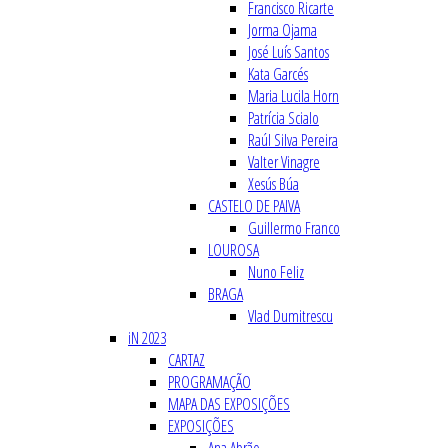
Francisco Ricarte
Jorma Ojama
José Luís Santos
Kata Garcés
Maria Lucila Horn
Patrícia Scialo
Raúl Silva Pereira
Valter Vinagre
Xesús Búa
CASTELO DE PAIVA
Guillermo Franco
LOUROSA
Nuno Feliz
BRAGA
Vlad Dumitrescu
iN 2023
CARTAZ
PROGRAMAÇÃO
MAPA DAS EXPOSIÇÕES
EXPOSIÇÕES