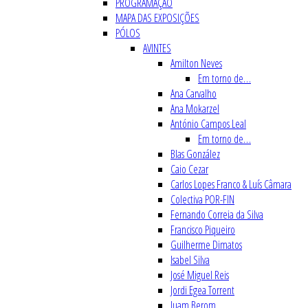
PROGRAMAÇÃO
MAPA DAS EXPOSIÇÕES
PÓLOS
AVINTES
Amilton Neves
Em torno de…
Ana Carvalho
Ana Mokarzel
António Campos Leal
Em torno de…
Blas González
Caio Cezar
Carlos Lopes Franco & Luís Câmara
Colectiva POR-FIN
Fernando Correia da Silva
Francisco Piqueiro
Guilherme Dimatos
Isabel Silva
José Miguel Reis
Jordi Egea Torrent
Juam Berom