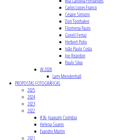
Ana Carolina Fernandes
Carlos Lopes Franco
Cesare Simioni
Don Toothaker
Filomena Paulo
Goreti Ferraz
Herbert Polio
João Paulo Costa
Joe Reardon
Paulo Silva
iN 2028
Larry Mendenhall
PROPOSTAS FOTOGRÁFICAS
2025
2024
2023
2022
#36- Joaquim Coimbra
Helena Soares
Evandro Martin
2021