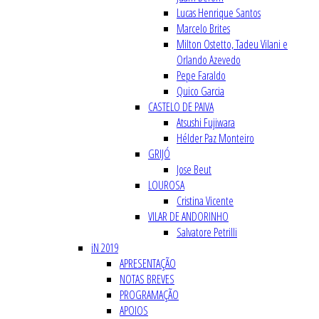
Lucas Henrique Santos
Marcelo Brites
Milton Ostetto, Tadeu Vilani e
Orlando Azevedo
Pepe Faraldo
Quico Garcia
CASTELO DE PAIVA
Atsushi Fujiwara
Hélder Paz Monteiro
GRIJÓ
Jose Beut
LOUROSA
Cristina Vicente
VILAR DE ANDORINHO
Salvatore Petrilli
iN 2019
APRESENTAÇÃO
NOTAS BREVES
PROGRAMAÇÃO
APOIOS