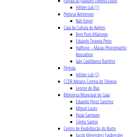
Fundação Joaquim Oliveira Lopes
Hélder Luís (1)
Plebeus Avintenses
Nati Esmel
Casa da Cultura de Avintes
Beni Pons Villalonga
Eduardo Teixeira Pinto
Halftone – Macau Photographic
Association
Iván Castiblanco Ramírez
Pérgula
Hélder Luís (2)
CCDR Adriano Correia de Oliveira
Leonor de Blas
Biblioteca Municipal de Gaia
Eduardo Perez Sanchez
Miguel Louro
Paula Sampaio
Sérgio Santos
Centro de Reabilitação do Norte
Xacob Melendrez Fassbender