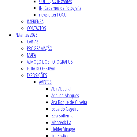
COLECÇÃO iNstantes
iN, Cadernos de Fotografia
newsletter FOCO
IMPRENSA
CONTACTOS
iNstantes 2026
CARTAZ
PROGRAMAÇÃO
MAPA
ALMOÇO DOS FOTÓGRAFOS
GUIA DO FESTIVAL
EXPOSIÇÕES
AVINTES
Abir Abdullah
Adelino Marques
Ana Roque de Oliveira
Eduardo Gageiro
Ezra Solferman
Manseok Ha
Hélder Vinagre
Jim Bostick