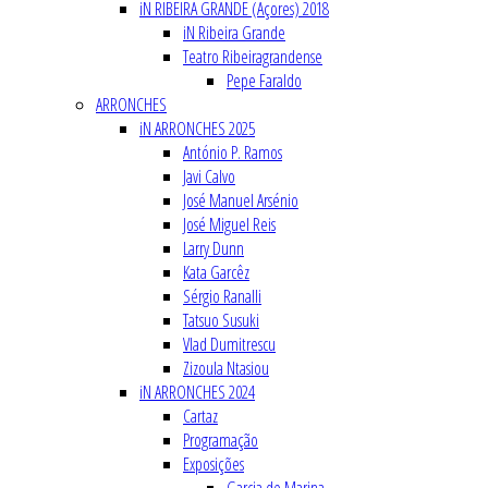
iN RIBEIRA GRANDE (Açores) 2018
iN Ribeira Grande
Teatro Ribeiragrandense
Pepe Faraldo
ARRONCHES
iN ARRONCHES 2025
António P. Ramos
Javi Calvo
José Manuel Arsénio
José Miguel Reis
Larry Dunn
Kata Garcêz
Sérgio Ranalli
Tatsuo Susuki
Vlad Dumitrescu
Zizoula Ntasiou
iN ARRONCHES 2024
Cartaz
Programação
Exposições