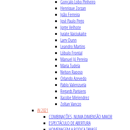
Gonçalo Lobo Pinheiro
Henrique Zorzan
João Ferreira
José Paulo Pego
Jorge Velhote
Jurate Vaiciukaite
Larry Dunn
Leandro Martins
Lóbulo Frontal
Manuel Jó Pereira
Maria Tudela
Nelson Raposo
Orlando Azevedo
Pablo Valenzuela
Regards Parisiens
Xacobe Melendrez
Zoltan Vanczo
iN 2021
COMBINAÇÕES, NUMA DIMENSÃO MAIOR
ESPECTÁCULO DE ABERTURA
HOMENAGEM A RODICA TANASE