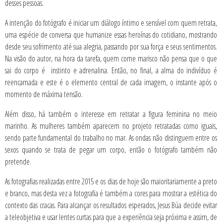
desses pessoas.
A intenção do fotógrafo é iniciar um diálogo íntimo e sensível com quem retrata,
uma espécie de conversa que humanize essas heroínas do cotidiano, mostrando
desde seu sofrimento até sua alegria, passando por sua força e seus sentimentos.
Na visão do autor, na hora da tarefa, quem come marisco não pensa que o que
sai do corpo é instinto e adrenalina. Então, no final, a alma do indivíduo é
reencarnada e este é o elemento central de cada imagem, o instante após o
momento de máxima tensão.
Além disso, há também o interesse em retratar a figura feminina no meio
marinho. As mulheres também aparecem no projeto retratadas como iguais,
sendo parte fundamental do trabalho no mar. As ondas não distinguem entre os
sexos quando se trata de pegar um corpo, então o fotógrafo também não
pretende.
As fotografias realizadas entre 2015 e os dias de hoje são maioritariamente a preto
e branco, mas desta vez a fotografia é também a cores para mostrar a estética do
contexto das cracas. Para alcançar os resultados esperados, Jesus Búa decide evitar
a teleobjetiva e usar lentes curtas para que a experiência seja próxima e assim, de