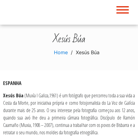
Skip
to
content
Xesús Búa
Home
Xesús Búa
ESPANHA
Xesús Búa
(Muxía I Galiza,1961) é um fotógrafo que percorreu toda a sua vida a
Costa da Morte, por iniciativa própria e como fotojornalista do La Voz de Galícia
durante mais de 25 anos. O seu interesse pela fotografia começou aos 12 anos,
quando sua avó lhe deu a primeira câmara fotográfica. Discípulo de Ramón
Caamaño (Muxia, 1908 – 2007), continua a trabalhar com os povos de Bisbarra e a
retratar o seu mundo, nos moldes da fotografia etnográfica.