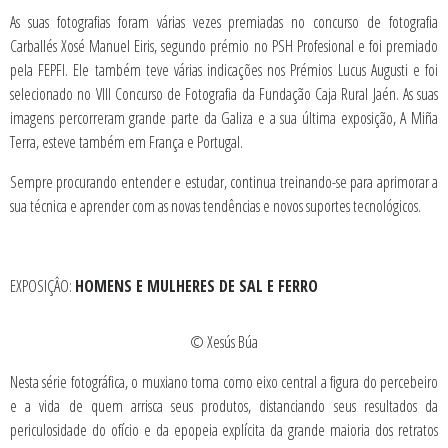
As suas fotografias foram várias vezes premiadas no concurso de fotografia
Carballés Xosé Manuel Eiris, segundo prémio no PSH Profesional e foi premiado
pela FEPFI. Ele também teve várias indicações nos Prémios Lucus Augusti e foi
selecionado no VIII Concurso de Fotografia da Fundação Caja Rural Jaén. As suas
imagens percorreram grande parte da Galiza e a sua última exposição, A Miña
Terra, esteve também em França e Portugal.
Sempre procurando entender e estudar, continua treinando-se para aprimorar a
sua técnica e aprender com as novas tendências e novos suportes tecnológicos.
EXPOSIÇÂO:
HOMENS E MULHERES DE SAL E FERRO
© Xesús Búa
Nesta série fotográfica, o muxiano toma como eixo central a figura do percebeiro
e a vida de quem arrisca seus produtos, distanciando seus resultados da
periculosidade do ofício e da epopeia explícita da grande maioria dos retratos