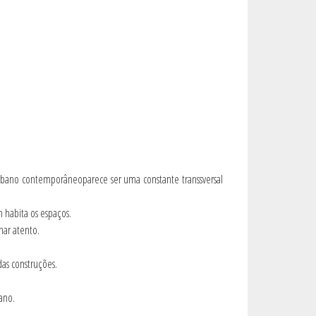
rbano contemporâneoparece ser uma constante transsversal
 habita os espaços.
har atento.
das construções.
ano.