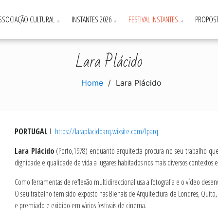
ASSOCIAÇÃO CULTURAL
INSTANTES 2026
FESTIVAL INSTANTES
PROPOST
Lara Plácido
Home
Lara Plácido
PORTUGAL
I
https://laraplacidoarq.wixsite.com/lparq
Lara Plácido
(Porto,1978) enquanto arquitecta procura no seu trabalho ques
dignidade e qualidade de vida a lugares habitados nos mais diversos contextos e
Como ferramentas de reflexão multidireccional usa a fotografia e o vídeo des
O seu trabalho tem sido exposto nas Bienais de Arquitectura de Londres, Quito,
e premiado e exibido em vários festivais de cinema.