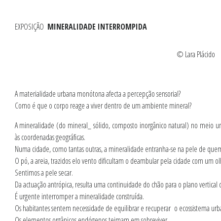
EXPOSIÇÃO
MINERALIDADE INTERROMPIDA
© Lara Plácido
A materialidade urbana monótona afecta a percepção sensorial?
Como é que o corpo reage a viver dentro de um ambiente mineral?
A mineralidade (do mineral_ sólido, composto inorgânico natural) no meio u
às coordenadas geográficas.
Numa cidade, como tantas outras, a mineralidade entranha-se na pele de quem
O pó, a areia, trazidos elo vento dificultam o deambular pela cidade com um ol
Sentimos a pele secar.
Da actuação antrópica, resulta uma continuidade do chão para o plano vertical 
É urgente interromper a mineralidade construída.
Os habitantes sentem necessidade de equilibrar e recuperar o ecossistema urb
Os elementos orgânicos endógenos teimam em sobreviver.