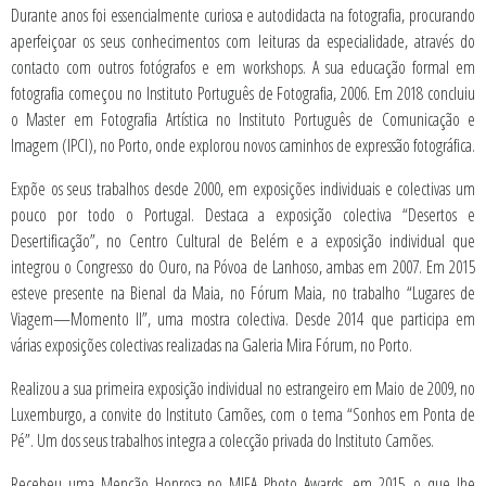
Durante anos foi essencialmente curiosa e autodidacta na fotografia, procurando
aperfeiçoar os seus conhecimentos com leituras da especialidade, através do
contacto com outros fotógrafos e em workshops. A sua educação formal em
fotografia começou no Instituto Português de Fotografia, 2006. Em 2018 concluiu
o Master em Fotografia Artística no Instituto Português de Comunicação e
Imagem (IPCI), no Porto, onde explorou novos caminhos de expressão fotográfica.
Expõe os seus trabalhos desde 2000, em exposições individuais e colectivas um
pouco por todo o Portugal. Destaca a exposição colectiva “Desertos e
Desertificação”, no Centro Cultural de Belém e a exposição individual que
integrou o Congresso do Ouro, na Póvoa de Lanhoso, ambas em 2007. Em 2015
esteve presente na Bienal da Maia, no Fórum Maia, no trabalho “Lugares de
Viagem—Momento II”, uma mostra colectiva. Desde 2014 que participa em
várias exposições colectivas realizadas na Galeria Mira Fórum, no Porto.
Realizou a sua primeira exposição individual no estrangeiro em Maio de 2009, no
Luxemburgo, a convite do Instituto Camões, com o tema “Sonhos em Ponta de
Pé”. Um dos seus trabalhos integra a colecção privada do Instituto Camões.
Recebeu uma Menção Honrosa no MIFA Photo Awards, em 2015, o que lhe