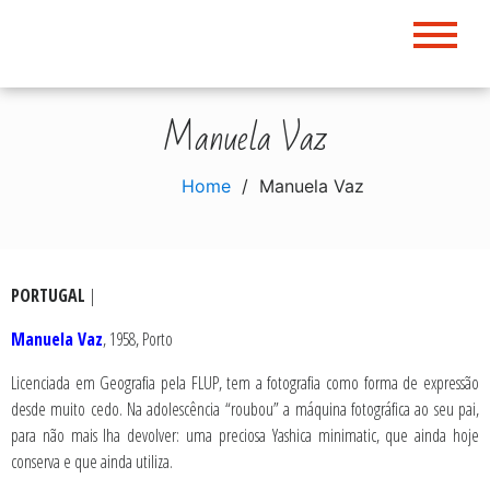
Skip
to
content
Manuela Vaz
Home
Manuela Vaz
PORTUGAL
|
Manuela Vaz
, 1958, Porto
Licenciada em Geografia pela FLUP, tem a fotografia como forma de expressão
desde muito cedo. Na adolescência “roubou” a máquina fotográfica ao seu pai,
para não mais lha devolver: uma preciosa Yashica minimatic, que ainda hoje
conserva e que ainda utiliza.