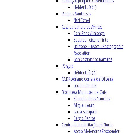
Fundação Joaquim Oliveira Lopes
Hélder Luís (1)
Plebeus Avintenses
Nati Esmel
Casa da Cultura de Avintes
Beni Pons Villalonga
Eduardo Teixeira Pinto
Halftone – Macau Photographic
Association
Iván Castiblanco Ramírez
Pérgula
Hélder Luís (2)
CCDR Adriano Correia de Oliveira
Leonor de Blas
Biblioteca Municipal de Gaia
Eduardo Perez Sanchez
Miguel Louro
Paula Sampaio
Sérgio Santos
Centro de Reabilitação do Norte
Xacob Melendrez Fassbender