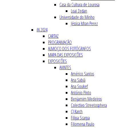
Casa da Cultura de Lourosa
Loai Zedan
Universidade do Minho
Jéssica Isfran Perez
iN 2024
CARTAZ
PROGRAMAÇÃO
ALMOÇO DOS FOTÓGRAFOS
MAPA DAS EXPOSIÇÕES
EXPOSIÇÕES
AVINTES
Américo Santos
Ana Sabiá
Ana Soukef
António Pinto
Benjamim Medeiros
Colectivo Streetosphera
CJ Karch
Filipa Scarpa
Filomena Paulo