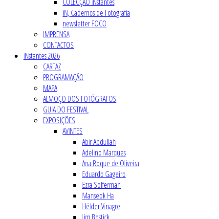
COLECÇÃO iNstantes
iN, Cadernos de Fotografia
newsletter FOCO
IMPRENSA
CONTACTOS
iNstantes 2026
CARTAZ
PROGRAMAÇÃO
MAPA
ALMOÇO DOS FOTÓGRAFOS
GUIA DO FESTIVAL
EXPOSIÇÕES
AVINTES
Abir Abdullah
Adelino Marques
Ana Roque de Oliveira
Eduardo Gageiro
Ezra Solferman
Manseok Ha
Hélder Vinagre
Jim Bostick