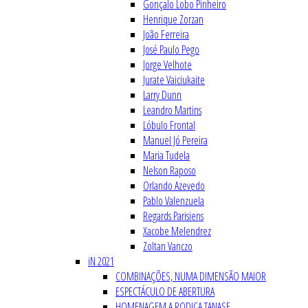
Gonçalo Lobo Pinheiro
Henrique Zorzan
João Ferreira
José Paulo Pego
Jorge Velhote
Jurate Vaiciukaite
Larry Dunn
Leandro Martins
Lóbulo Frontal
Manuel Jó Pereira
Maria Tudela
Nelson Raposo
Orlando Azevedo
Pablo Valenzuela
Regards Parisiens
Xacobe Melendrez
Zoltan Vanczo
iN 2021
COMBINAÇÕES, NUMA DIMENSÃO MAIOR
ESPECTÁCULO DE ABERTURA
HOMENAGEM A RODICA TANASE