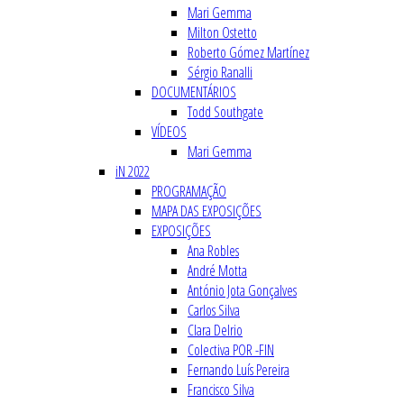
Mari Gemma
Milton Ostetto
Roberto Gómez Martínez
Sérgio Ranalli
DOCUMENTÁRIOS
Todd Southgate
VÍDEOS
Mari Gemma
iN 2022
PROGRAMAÇÃO
MAPA DAS EXPOSIÇÕES
EXPOSIÇÕES
Ana Robles
André Motta
António Jota Gonçalves
Carlos Silva
Clara Delrio
Colectiva POR -FIN
Fernando Luís Pereira
Francisco Silva