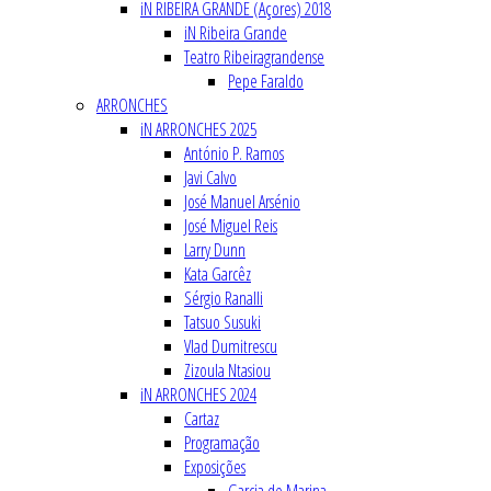
iN RIBEIRA GRANDE (Açores) 2018
iN Ribeira Grande
Teatro Ribeiragrandense
Pepe Faraldo
ARRONCHES
iN ARRONCHES 2025
António P. Ramos
Javi Calvo
José Manuel Arsénio
José Miguel Reis
Larry Dunn
Kata Garcêz
Sérgio Ranalli
Tatsuo Susuki
Vlad Dumitrescu
Zizoula Ntasiou
iN ARRONCHES 2024
Cartaz
Programação
Exposições