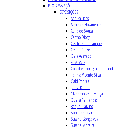
PROGRAMAÇÃO
EXPOSIÇÕES
Annika Haas
Armineh Hovanesian
Carla de Sousa
Carmo Diogo
Cecília Sordi Campos
Céline Croze
Clara Azevedo
FEM 3S19
Colectivo Portugal – Finlândia
Fátima Vicente Silva
Gabi Pontes
Joana Rainer
Mademoiselle Marçal
Queila Fernandes
Raquel Calviño
Sónia Señorans
Susana Gonçalves
Susana Moreira