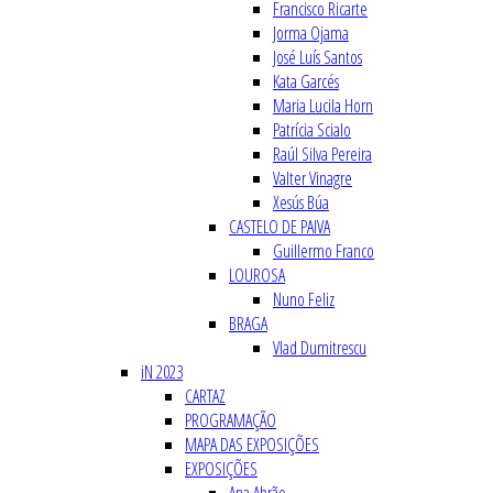
Francisco Ricarte
Jorma Ojama
José Luís Santos
Kata Garcés
Maria Lucila Horn
Patrícia Scialo
Raúl Silva Pereira
Valter Vinagre
Xesús Búa
CASTELO DE PAIVA
Guillermo Franco
LOUROSA
Nuno Feliz
BRAGA
Vlad Dumitrescu
iN 2023
CARTAZ
PROGRAMAÇÃO
MAPA DAS EXPOSIÇÕES
EXPOSIÇÕES