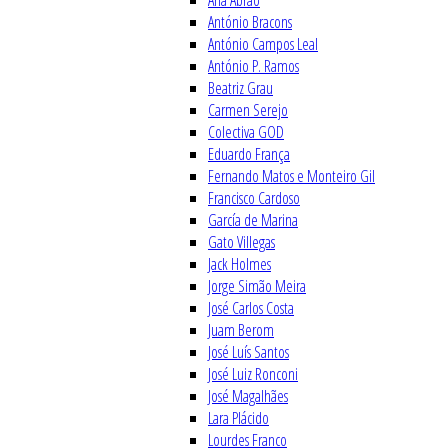
Ana Abrão
António Bracons
António Campos Leal
António P. Ramos
Beatriz Grau
Carmen Serejo
Colectiva GOD
Eduardo França
Fernando Matos e Monteiro Gil
Francisco Cardoso
García de Marina
Gato Villegas
Jack Holmes
Jorge Simão Meira
José Carlos Costa
Juam Berom
José Luís Santos
José Luiz Ronconi
José Magalhães
Lara Plácido
Lourdes Franco