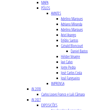
MAPA
PÓLOS
AVINTES
Adelino Marques
Adriano Miranda
Adelino Marques
Ariel Arango
Egídio Santos
Gérald Bloncourt
Daniel Bastos
Hélder Vinagre
Javi Calvo
Jorge Pedra
José Carlos Costa
José Fangueiro
IMPRENSA
iN 2018
Carlos Lopes Franco e Luís Câmara
iN 2027
EXPOSIÇÕES