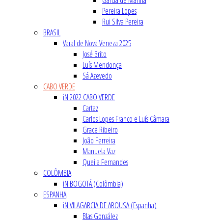
Garcia de Marina
Pereira Lopes
Rui Silva Pereira
BRASIL
Varal de Nova Veneza 2025
José Brito
Luís Mendonça
Sá Azevedo
CABO VERDE
iN 2022 CABO VERDE
Cartaz
Carlos Lopes Franco e Luís Câmara
Grace Ribeiro
João Ferreira
Manuela Vaz
Queila Fernandes
COLÔMBIA
iN BOGOTÁ (Colômbia)
ESPANHA
iN VILAGARCIA DE AROUSA (Espanha)
Blas González