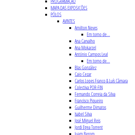
PROGRAMAÇÃO
MAPA DAS EXPOSIÇÕES
PÓLOS
AVINTES
Amilton Neves
Em torno de…
Ana Carvalho
Ana Mokarzel
António Campos Leal
Em torno de…
Blas González
Caio Cezar
Carlos Lopes Franco & Luís Câmara
Colectiva POR-FIN
Fernando Correia da Silva
Francisco Piqueiro
Guilherme Dimatos
Isabel Silva
José Miguel Reis
Jordi Egea Torrent
Juam Berom