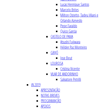
Lucas Henrique Santos
Marcelo Brites
Milton Ostetto, Tadeu Vilani e
Orlando Azevedo
Pepe Faraldo
Quico Garcia
CASTELO DE PAIVA
Atsushi Fujiwara
Hélder Paz Monteiro
GRIJÓ
Jose Beut
LOUROSA
Cristina Vicente
VILAR DE ANDORINHO
Salvatore Petrilli
iN 2019
APRESENTAÇÃO
NOTAS BREVES
PROGRAMAÇÃO
APOIOS