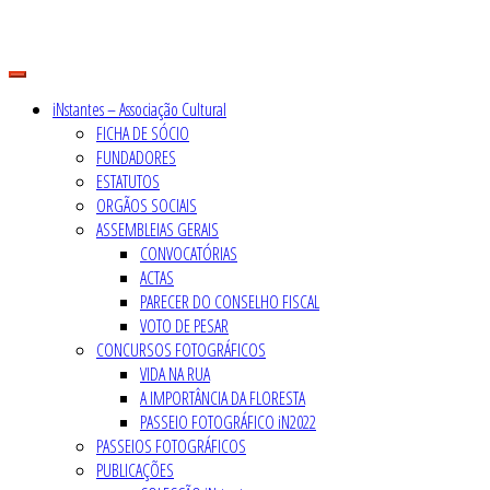
Skip
to
content
iNstantes – Associação Cultural
FICHA DE SÓCIO
FUNDADORES
ESTATUTOS
ORGÃOS SOCIAIS
ASSEMBLEIAS GERAIS
CONVOCATÓRIAS
ACTAS
PARECER DO CONSELHO FISCAL
VOTO DE PESAR
CONCURSOS FOTOGRÁFICOS
VIDA NA RUA
A IMPORTÂNCIA DA FLORESTA
PASSEIO FOTOGRÁFICO iN2022
PASSEIOS FOTOGRÁFICOS
PUBLICAÇÕES