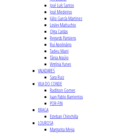
José Luís Santos
José Medeiros
Júlio García Martinez
Lesley Mattuchio
Olga Caldas
Regards Parisiens
Rui Apolinário
Tadeu Vilani
Tânia Araújo
Virgínia Yunes
VALADARES
Sara Ruiz
VILA DO CONDE
Radilson Gomes
Juan Pablo Barrientos
POR-FIN
BRAGA
Esteban Chinchilla
LOUROSA
Margarita Mejia