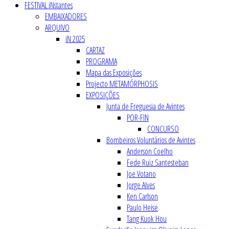
FESTIVAL iNstantes
EMBAIXADORES
ARQUIVO
iN 2025
CARTAZ
PROGRAMA
Mapa das Exposições
Projecto METAMÓRPHOSIS
EXPOSIÇÕES
Junta de Freguesia de Avintes
POR-FIN
CONCURSO
Bombeiros Voluntários de Avintes
Anderson Coelho
Fede Ruiz Santesteban
Joe Votano
Jorge Alves
Ken Carlson
Paulo Heise
Tang Kuok Hou