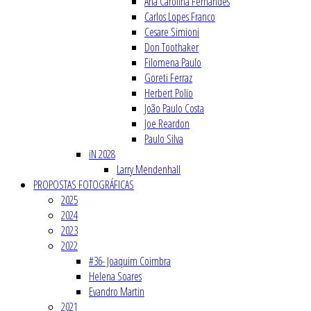
Ana Carolina Fernandes
Carlos Lopes Franco
Cesare Simioni
Don Toothaker
Filomena Paulo
Goreti Ferraz
Herbert Polio
João Paulo Costa
Joe Reardon
Paulo Silva
iN 2028
Larry Mendenhall
PROPOSTAS FOTOGRÁFICAS
2025
2024
2023
2022
#36- Joaquim Coimbra
Helena Soares
Evandro Martin
2021