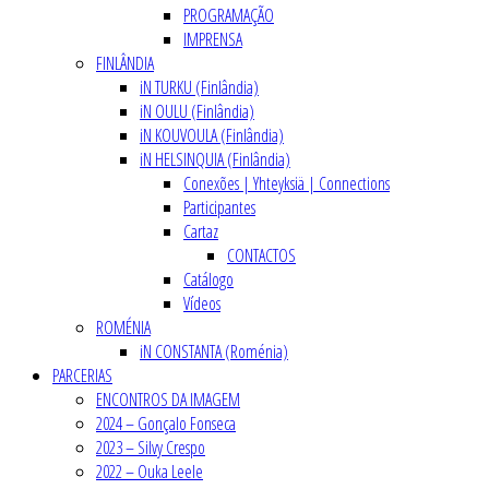
PROGRAMAÇÃO
IMPRENSA
FINLÂNDIA
iN TURKU (Finlândia)
iN OULU (Finlândia)
iN KOUVOULA (Finlândia)
iN HELSINQUIA (Finlândia)
Conexões | Yhteyksiä | Connections
Participantes
Cartaz
CONTACTOS
Catálogo
Vídeos
ROMÉNIA
iN CONSTANTA (Roménia)
PARCERIAS
ENCONTROS DA IMAGEM
2024 – Gonçalo Fonseca
2023 – Silvy Crespo
2022 – Ouka Leele