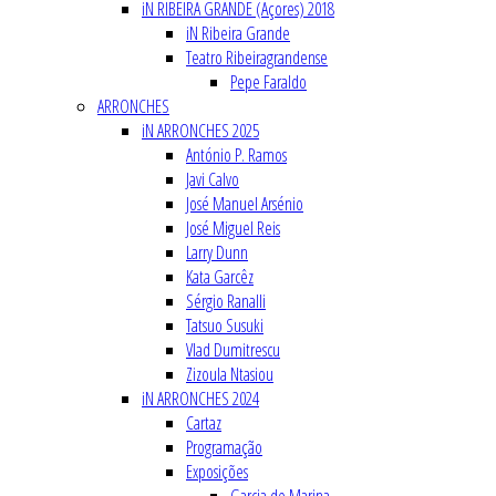
iN RIBEIRA GRANDE (Açores) 2018
iN Ribeira Grande
Teatro Ribeiragrandense
Pepe Faraldo
ARRONCHES
iN ARRONCHES 2025
António P. Ramos
Javi Calvo
José Manuel Arsénio
José Miguel Reis
Larry Dunn
Kata Garcêz
Sérgio Ranalli
Tatsuo Susuki
Vlad Dumitrescu
Zizoula Ntasiou
iN ARRONCHES 2024
Cartaz
Programação
Exposições