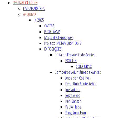
FESTIVAL iNstantes
EMBAIXADORES
ARQUIVO
iN 2025
CARTAZ
PROGRAMA
Mapa das Exposições
Projecto METAMÓRPHOSIS
EXPOSIÇÕES
Junta de Freguesia de Avintes
POR-FIN
CONCURSO
Bombeiros Voluntários de Avintes
Anderson Coelho
Fede Ruiz Santesteban
Joe Votano
Jorge Alves
Ken Carlson
Paulo Heise
Tang Kuok Hou