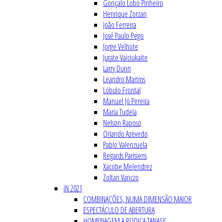
Gonçalo Lobo Pinheiro
Henrique Zorzan
João Ferreira
José Paulo Pego
Jorge Velhote
Jurate Vaiciukaite
Larry Dunn
Leandro Martins
Lóbulo Frontal
Manuel Jó Pereira
Maria Tudela
Nelson Raposo
Orlando Azevedo
Pablo Valenzuela
Regards Parisiens
Xacobe Melendrez
Zoltan Vanczo
iN 2021
COMBINAÇÕES, NUMA DIMENSÃO MAIOR
ESPECTÁCULO DE ABERTURA
HOMENAGEM A RODICA TANASE