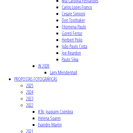
Ana Carolina Fernandes
Carlos Lopes Franco
Cesare Simioni
Don Toothaker
Filomena Paulo
Goreti Ferraz
Herbert Polio
João Paulo Costa
Joe Reardon
Paulo Silva
iN 2028
Larry Mendenhall
PROPOSTAS FOTOGRÁFICAS
2025
2024
2023
2022
#36- Joaquim Coimbra
Helena Soares
Evandro Martin
2021