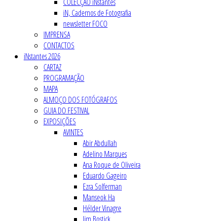
COLECÇÃO iNstantes
iN, Cadernos de Fotografia
newsletter FOCO
IMPRENSA
CONTACTOS
iNstantes 2026
CARTAZ
PROGRAMAÇÃO
MAPA
ALMOÇO DOS FOTÓGRAFOS
GUIA DO FESTIVAL
EXPOSIÇÕES
AVINTES
Abir Abdullah
Adelino Marques
Ana Roque de Oliveira
Eduardo Gageiro
Ezra Solferman
Manseok Ha
Hélder Vinagre
Jim Bostick