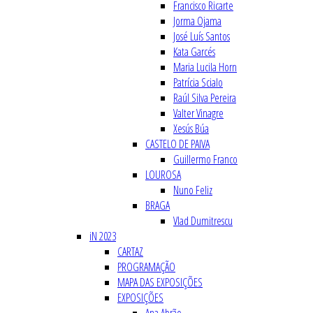
Francisco Ricarte
Jorma Ojama
José Luís Santos
Kata Garcés
Maria Lucila Horn
Patrícia Scialo
Raúl Silva Pereira
Valter Vinagre
Xesús Búa
CASTELO DE PAIVA
Guillermo Franco
LOUROSA
Nuno Feliz
BRAGA
Vlad Dumitrescu
iN 2023
CARTAZ
PROGRAMAÇÃO
MAPA DAS EXPOSIÇÕES
EXPOSIÇÕES