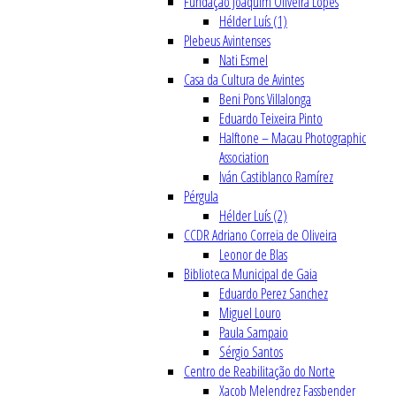
Fundação Joaquim Oliveira Lopes
Hélder Luís (1)
Plebeus Avintenses
Nati Esmel
Casa da Cultura de Avintes
Beni Pons Villalonga
Eduardo Teixeira Pinto
Halftone – Macau Photographic
Association
Iván Castiblanco Ramírez
Pérgula
Hélder Luís (2)
CCDR Adriano Correia de Oliveira
Leonor de Blas
Biblioteca Municipal de Gaia
Eduardo Perez Sanchez
Miguel Louro
Paula Sampaio
Sérgio Santos
Centro de Reabilitação do Norte
Xacob Melendrez Fassbender