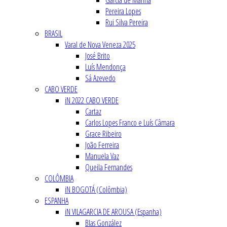
Garcia de Marina
Pereira Lopes
Rui Silva Pereira
BRASIL
Varal de Nova Veneza 2025
José Brito
Luís Mendonça
Sá Azevedo
CABO VERDE
iN 2022 CABO VERDE
Cartaz
Carlos Lopes Franco e Luís Câmara
Grace Ribeiro
João Ferreira
Manuela Vaz
Queila Fernandes
COLÔMBIA
iN BOGOTÁ (Colômbia)
ESPANHA
iN VILAGARCIA DE AROUSA (Espanha)
Blas González