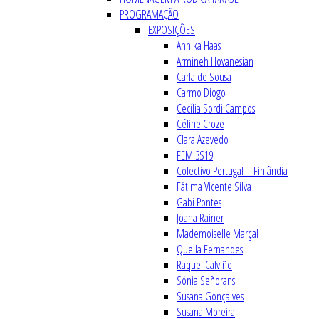
PROGRAMAÇÃO
EXPOSIÇÕES
Annika Haas
Armineh Hovanesian
Carla de Sousa
Carmo Diogo
Cecília Sordi Campos
Céline Croze
Clara Azevedo
FEM 3S19
Colectivo Portugal – Finlândia
Fátima Vicente Silva
Gabi Pontes
Joana Rainer
Mademoiselle Marçal
Queila Fernandes
Raquel Calviño
Sónia Señorans
Susana Gonçalves
Susana Moreira