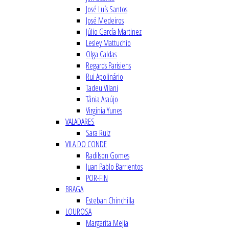
José Luís Santos
José Medeiros
Júlio García Martinez
Lesley Mattuchio
Olga Caldas
Regards Parisiens
Rui Apolinário
Tadeu Vilani
Tânia Araújo
Virgínia Yunes
VALADARES
Sara Ruiz
VILA DO CONDE
Radilson Gomes
Juan Pablo Barrientos
POR-FIN
BRAGA
Esteban Chinchilla
LOUROSA
Margarita Mejia