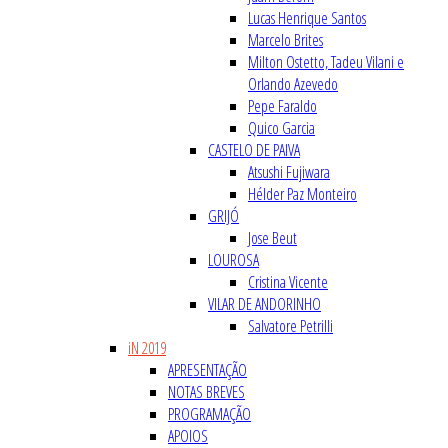
Lucas Henrique Santos
Marcelo Brites
Milton Ostetto, Tadeu Vilani e
Orlando Azevedo
Pepe Faraldo
Quico Garcia
CASTELO DE PAIVA
Atsushi Fujiwara
Hélder Paz Monteiro
GRIJÓ
Jose Beut
LOUROSA
Cristina Vicente
VILAR DE ANDORINHO
Salvatore Petrilli
iN 2019
APRESENTAÇÃO
NOTAS BREVES
PROGRAMAÇÃO
APOIOS