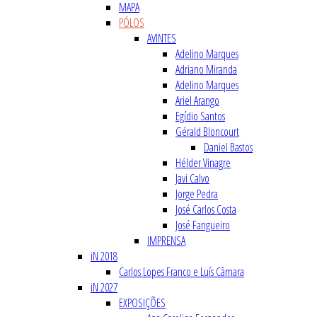
MAPA
PÓLOS
AVINTES
Adelino Marques
Adriano Miranda
Adelino Marques
Ariel Arango
Egídio Santos
Gérald Bloncourt
Daniel Bastos
Hélder Vinagre
Javi Calvo
Jorge Pedra
José Carlos Costa
José Fangueiro
IMPRENSA
iN 2018
Carlos Lopes Franco e Luís Câmara
iN 2027
EXPOSIÇÕES