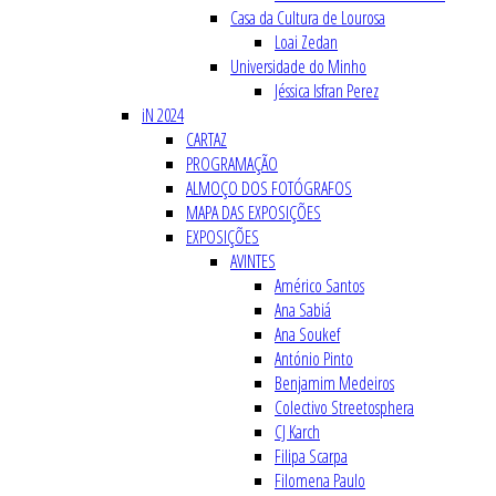
Casa da Cultura de Lourosa
Loai Zedan
Universidade do Minho
Jéssica Isfran Perez
iN 2024
CARTAZ
PROGRAMAÇÃO
ALMOÇO DOS FOTÓGRAFOS
MAPA DAS EXPOSIÇÕES
EXPOSIÇÕES
AVINTES
Américo Santos
Ana Sabiá
Ana Soukef
António Pinto
Benjamim Medeiros
Colectivo Streetosphera
CJ Karch
Filipa Scarpa
Filomena Paulo