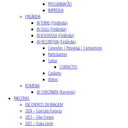
PROGRAMAÇÃO
IMPRENSA
FINLÂNDIA
iN TURKU (Finlândia)
iN OULU (Finlândia)
iN KOUVOULA (Finlândia)
iN HELSINQUIA (Finlândia)
Conexões | Yhteyksiä | Connections
Participantes
Cartaz
CONTACTOS
Catálogo
Vídeos
ROMÉNIA
iN CONSTANTA (Roménia)
PARCERIAS
ENCONTROS DA IMAGEM
2024 – Gonçalo Fonseca
2023 – Silvy Crespo
2022 – Ouka Leele