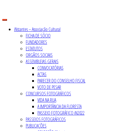
Skip
to
content
iNstantes – Associação Cultural
FICHA DE SÓCIO
FUNDADORES
ESTATUTOS
ORGÃOS SOCIAIS
ASSEMBLEIAS GERAIS
CONVOCATÓRIAS
ACTAS
PARECER DO CONSELHO FISCAL
VOTO DE PESAR
CONCURSOS FOTOGRÁFICOS
VIDA NA RUA
A IMPORTÂNCIA DA FLORESTA
PASSEIO FOTOGRÁFICO iN2022
PASSEIOS FOTOGRÁFICOS
PUBLICAÇÕES