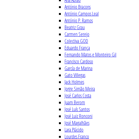
Ana Abrão
António Bracons
António Campos Leal
António P. Ramos
Beatriz Grau
Carmen Serejo
Colectiva GOD
Eduardo França
Fernando Matos e Monteiro Gil
Francisco Cardoso
García de Marina
Gato Villegas
Jack Holmes
Jorge Simão Meira
José Carlos Costa
Juam Berom
José Luís Santos
José Luiz Ronconi
José Magalhães
Lara Plácido
Lourdes Franco