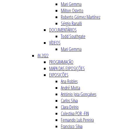
Mari Gemma
Milton Ostetto
Roberto Gómez Martínez
Sérgio Ranalli
DOCUMENTÁRIOS
Todd Southgate
VÍDEOS
Mari Gemma
iN 2022
PROGRAMAÇÃO
MAPA DAS EXPOSIÇÕES
EXPOSIÇÕES
Ana Robles
André Motta
António Jota Gonçalves
Carlos Silva
Clara Delrio
Colectiva POR -FIN
Fernando Luís Pereira
Francisco Silva