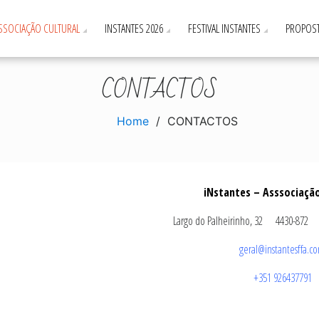
ASSOCIAÇÃO CULTURAL
INSTANTES 2026
FESTIVAL INSTANTES
PROPOST
CONTACTOS
Home
CONTACTOS
iNstantes – Asssociação
Largo do Palheirinho, 32 4430-872
geral@instantesffa.c
+351 926437791