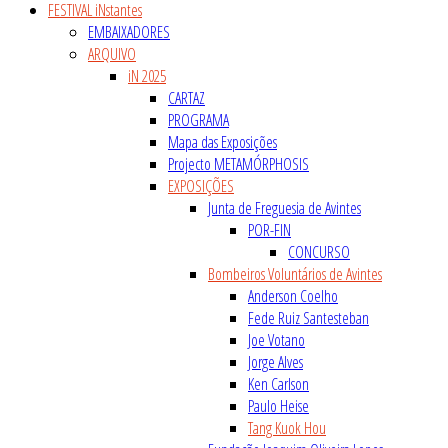
FESTIVAL iNstantes
EMBAIXADORES
ARQUIVO
iN 2025
CARTAZ
PROGRAMA
Mapa das Exposições
Projecto METAMÓRPHOSIS
EXPOSIÇÕES
Junta de Freguesia de Avintes
POR-FIN
CONCURSO
Bombeiros Voluntários de Avintes
Anderson Coelho
Fede Ruiz Santesteban
Joe Votano
Jorge Alves
Ken Carlson
Paulo Heise
Tang Kuok Hou