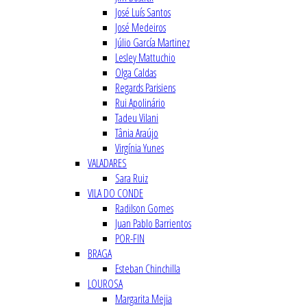
José Luís Santos
José Medeiros
Júlio García Martinez
Lesley Mattuchio
Olga Caldas
Regards Parisiens
Rui Apolinário
Tadeu Vilani
Tânia Araújo
Virgínia Yunes
VALADARES
Sara Ruiz
VILA DO CONDE
Radilson Gomes
Juan Pablo Barrientos
POR-FIN
BRAGA
Esteban Chinchilla
LOUROSA
Margarita Mejia