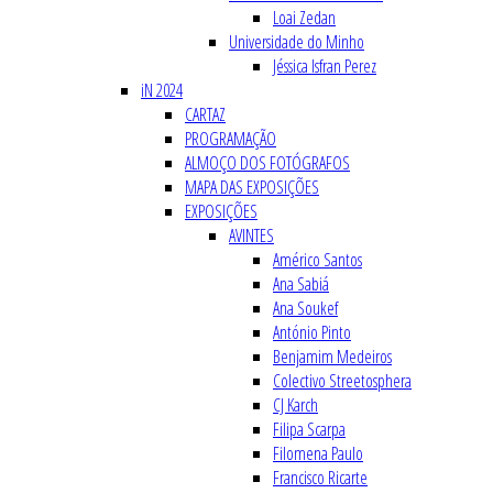
Loai Zedan
Universidade do Minho
Jéssica Isfran Perez
iN 2024
CARTAZ
PROGRAMAÇÃO
ALMOÇO DOS FOTÓGRAFOS
MAPA DAS EXPOSIÇÕES
EXPOSIÇÕES
AVINTES
Américo Santos
Ana Sabiá
Ana Soukef
António Pinto
Benjamim Medeiros
Colectivo Streetosphera
CJ Karch
Filipa Scarpa
Filomena Paulo
Francisco Ricarte