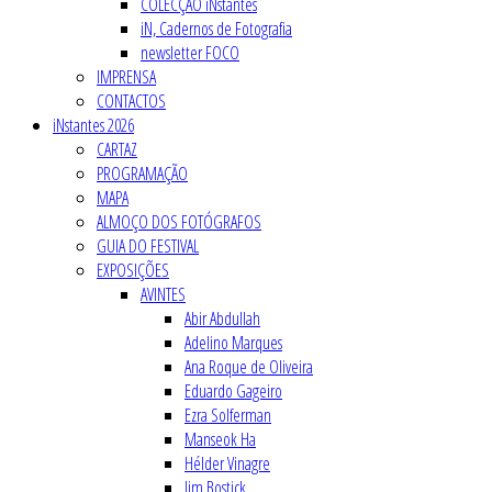
COLECÇÃO iNstantes
iN, Cadernos de Fotografia
newsletter FOCO
IMPRENSA
CONTACTOS
iNstantes 2026
CARTAZ
PROGRAMAÇÃO
MAPA
ALMOÇO DOS FOTÓGRAFOS
GUIA DO FESTIVAL
EXPOSIÇÕES
AVINTES
Abir Abdullah
Adelino Marques
Ana Roque de Oliveira
Eduardo Gageiro
Ezra Solferman
Manseok Ha
Hélder Vinagre
Jim Bostick