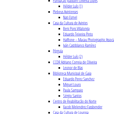
Fundação Joaquim Oliveira Lopes
Hélder Luís (1)
Plebeus Avintenses
Nati Esmel
Casa da Cultura de Avintes
Beni Pons Villalonga
Eduardo Teixeira Pinto
Halftone – Macau Photographic Associ
Iván Castiblanco Ramírez
Pérgula
Hélder Luís (2)
CCDR Adriano Correia de Oliveira
Leonor de Blas
Biblioteca Municipal de Gaia
Eduardo Perez Sanchez
Miguel Louro
Paula Sampaio
Sérgio Santos
Centro de Reabilitação do Norte
Xacob Melendrez Fassbender
Casa da Cultura de Lourosa