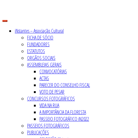
Skip
to
content
iNstantes – Associação Cultural
FICHA DE SÓCIO
FUNDADORES
ESTATUTOS
ORGÃOS SOCIAIS
ASSEMBLEIAS GERAIS
CONVOCATÓRIAS
ACTAS
PARECER DO CONSELHO FISCAL
VOTO DE PESAR
CONCURSOS FOTOGRÁFICOS
VIDA NA RUA
A IMPORTÂNCIA DA FLORESTA
PASSEIO FOTOGRÁFICO iN2022
PASSEIOS FOTOGRÁFICOS
PUBLICAÇÕES