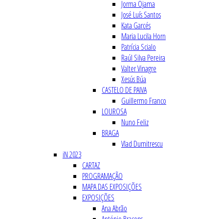
Jorma Ojama
José Luís Santos
Kata Garcés
Maria Lucila Horn
Patrícia Scialo
Raúl Silva Pereira
Valter Vinagre
Xesús Búa
CASTELO DE PAIVA
Guillermo Franco
LOUROSA
Nuno Feliz
BRAGA
Vlad Dumitrescu
iN 2023
CARTAZ
PROGRAMAÇÃO
MAPA DAS EXPOSIÇÕES
EXPOSIÇÕES
Ana Abrão