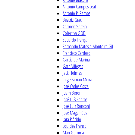
António Bracons
António Campos Leal
António P. Ramos
Beatriz Grau
Carmen Serejo
Colectiva GOD
Eduardo França
Fernando Matos e Monteiro Gil
Francisco Cardoso
García de Marina
Gato Villegas
Jack Holmes
Jorge Simão Meira
José Carlos Costa
Juam Berom
José Luís Santos
José Luiz Ronconi
José Magalhães
Lara Plácido
Lourdes Franco
Mari Gemma