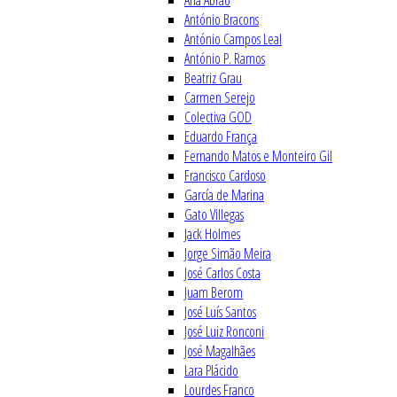
Ana Abrão
António Bracons
António Campos Leal
António P. Ramos
Beatriz Grau
Carmen Serejo
Colectiva GOD
Eduardo França
Fernando Matos e Monteiro Gil
Francisco Cardoso
García de Marina
Gato Villegas
Jack Holmes
Jorge Simão Meira
José Carlos Costa
Juam Berom
José Luís Santos
José Luiz Ronconi
José Magalhães
Lara Plácido
Lourdes Franco