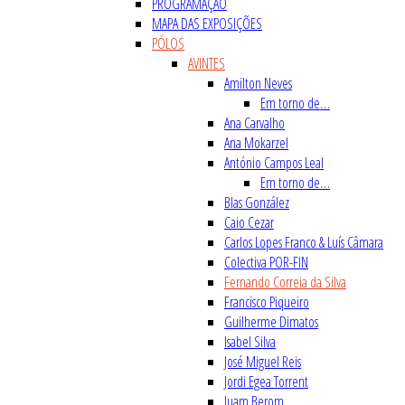
PROGRAMAÇÃO
MAPA DAS EXPOSIÇÕES
PÓLOS
AVINTES
Amilton Neves
Em torno de…
Ana Carvalho
Ana Mokarzel
António Campos Leal
Em torno de…
Blas González
Caio Cezar
Carlos Lopes Franco & Luís Câmara
Colectiva POR-FIN
Fernando Correia da Silva
Francisco Piqueiro
Guilherme Dimatos
Isabel Silva
José Miguel Reis
Jordi Egea Torrent
Juam Berom