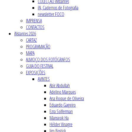
COLECÇÃO iNstantes
iN, Cadernos de Fotografia
newsletter FOCO
IMPRENSA
CONTACTOS
iNstantes 2026
CARTAZ
PROGRAMAÇÃO
MAPA
ALMOÇO DOS FOTÓGRAFOS
GUIA DO FESTIVAL
EXPOSIÇÕES
AVINTES
Abir Abdullah
Adelino Marques
Ana Roque de Oliveira
Eduardo Gageiro
Ezra Solferman
Manseok Ha
Hélder Vinagre
Jim Bostick