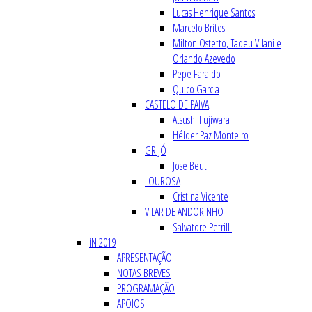
Lucas Henrique Santos
Marcelo Brites
Milton Ostetto, Tadeu Vilani e
Orlando Azevedo
Pepe Faraldo
Quico Garcia
CASTELO DE PAIVA
Atsushi Fujiwara
Hélder Paz Monteiro
GRIJÓ
Jose Beut
LOUROSA
Cristina Vicente
VILAR DE ANDORINHO
Salvatore Petrilli
iN 2019
APRESENTAÇÃO
NOTAS BREVES
PROGRAMAÇÃO
APOIOS