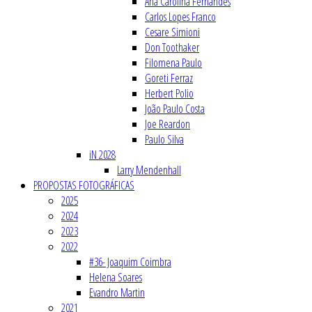
Ana Carolina Fernandes
Carlos Lopes Franco
Cesare Simioni
Don Toothaker
Filomena Paulo
Goreti Ferraz
Herbert Polio
João Paulo Costa
Joe Reardon
Paulo Silva
iN 2028
Larry Mendenhall
PROPOSTAS FOTOGRÁFICAS
2025
2024
2023
2022
#36- Joaquim Coimbra
Helena Soares
Evandro Martin
2021