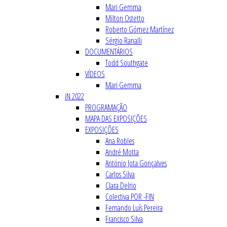
Mari Gemma
Milton Ostetto
Roberto Gómez Martínez
Sérgio Ranalli
DOCUMENTÁRIOS
Todd Southgate
VÍDEOS
Mari Gemma
iN 2022
PROGRAMAÇÃO
MAPA DAS EXPOSIÇÕES
EXPOSIÇÕES
Ana Robles
André Motta
António Jota Gonçalves
Carlos Silva
Clara Delrio
Colectiva POR -FIN
Fernando Luís Pereira
Francisco Silva