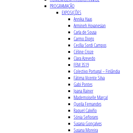
PROGRAMAÇÃO
EXPOSIÇÕES
Annika Haas
Armineh Hovanesian
Carla de Sousa
Carmo Diogo
Cecília Sordi Campos
Céline Croze
Clara Azevedo
FEM 3S19
Colectivo Portugal – Finlândia
Fátima Vicente Silva
Gabi Pontes
Joana Rainer
Mademoiselle Marçal
Queila Fernandes
Raquel Calviño
Sónia Señorans
Susana Gonçalves
Susana Moreira