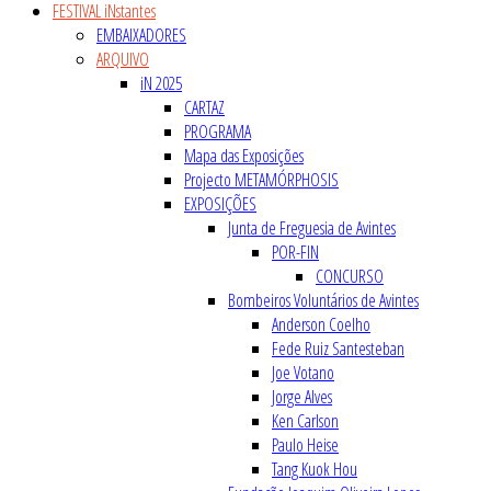
FESTIVAL iNstantes
EMBAIXADORES
ARQUIVO
iN 2025
CARTAZ
PROGRAMA
Mapa das Exposições
Projecto METAMÓRPHOSIS
EXPOSIÇÕES
Junta de Freguesia de Avintes
POR-FIN
CONCURSO
Bombeiros Voluntários de Avintes
Anderson Coelho
Fede Ruiz Santesteban
Joe Votano
Jorge Alves
Ken Carlson
Paulo Heise
Tang Kuok Hou