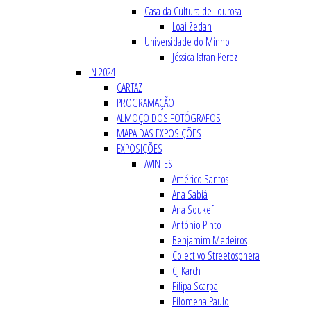
Casa da Cultura de Lourosa
Loai Zedan
Universidade do Minho
Jéssica Isfran Perez
iN 2024
CARTAZ
PROGRAMAÇÃO
ALMOÇO DOS FOTÓGRAFOS
MAPA DAS EXPOSIÇÕES
EXPOSIÇÕES
AVINTES
Américo Santos
Ana Sabiá
Ana Soukef
António Pinto
Benjamim Medeiros
Colectivo Streetosphera
CJ Karch
Filipa Scarpa
Filomena Paulo