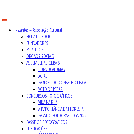
Skip
to
content
iNstantes – Associação Cultural
FICHA DE SÓCIO
FUNDADORES
ESTATUTOS
ORGÃOS SOCIAIS
ASSEMBLEIAS GERAIS
CONVOCATÓRIAS
ACTAS
PARECER DO CONSELHO FISCAL
VOTO DE PESAR
CONCURSOS FOTOGRÁFICOS
VIDA NA RUA
A IMPORTÂNCIA DA FLORESTA
PASSEIO FOTOGRÁFICO iN2022
PASSEIOS FOTOGRÁFICOS
PUBLICAÇÕES