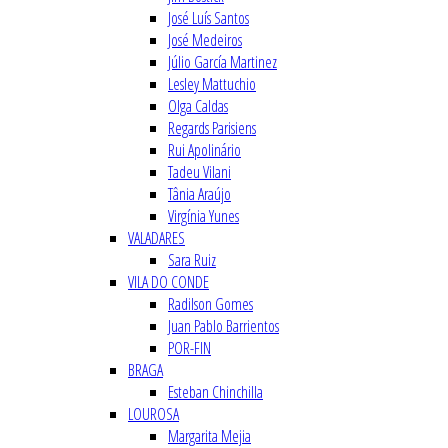
José Luís Santos
José Medeiros
Júlio García Martinez
Lesley Mattuchio
Olga Caldas
Regards Parisiens
Rui Apolinário
Tadeu Vilani
Tânia Araújo
Virgínia Yunes
VALADARES
Sara Ruiz
VILA DO CONDE
Radilson Gomes
Juan Pablo Barrientos
POR-FIN
BRAGA
Esteban Chinchilla
LOUROSA
Margarita Mejia