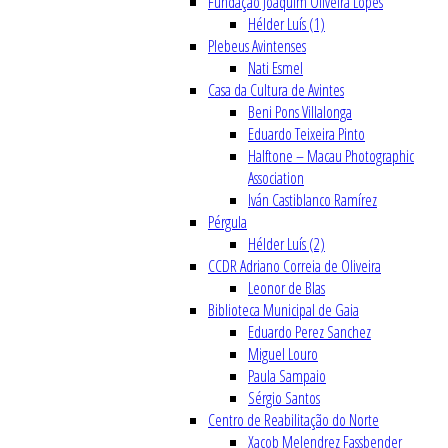
Fundação Joaquim Oliveira Lopes
Hélder Luís (1)
Plebeus Avintenses
Nati Esmel
Casa da Cultura de Avintes
Beni Pons Villalonga
Eduardo Teixeira Pinto
Halftone – Macau Photographic
Association
Iván Castiblanco Ramírez
Pérgula
Hélder Luís (2)
CCDR Adriano Correia de Oliveira
Leonor de Blas
Biblioteca Municipal de Gaia
Eduardo Perez Sanchez
Miguel Louro
Paula Sampaio
Sérgio Santos
Centro de Reabilitação do Norte
Xacob Melendrez Fassbender