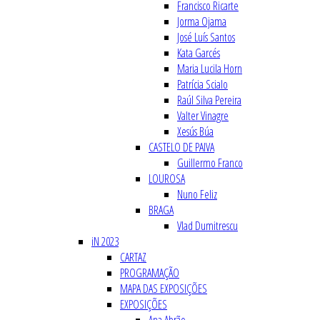
Francisco Ricarte
Jorma Ojama
José Luís Santos
Kata Garcés
Maria Lucila Horn
Patrícia Scialo
Raúl Silva Pereira
Valter Vinagre
Xesús Búa
CASTELO DE PAIVA
Guillermo Franco
LOUROSA
Nuno Feliz
BRAGA
Vlad Dumitrescu
iN 2023
CARTAZ
PROGRAMAÇÃO
MAPA DAS EXPOSIÇÕES
EXPOSIÇÕES