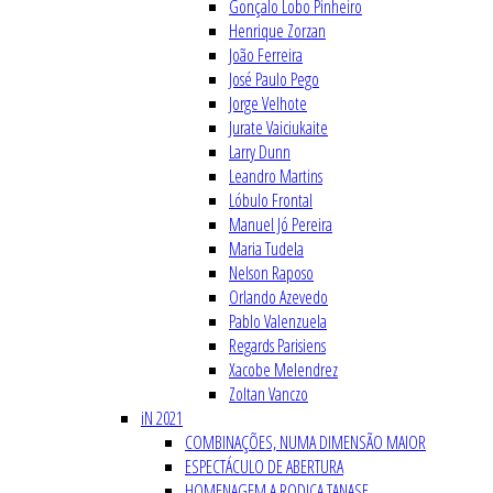
Gonçalo Lobo Pinheiro
Henrique Zorzan
João Ferreira
José Paulo Pego
Jorge Velhote
Jurate Vaiciukaite
Larry Dunn
Leandro Martins
Lóbulo Frontal
Manuel Jó Pereira
Maria Tudela
Nelson Raposo
Orlando Azevedo
Pablo Valenzuela
Regards Parisiens
Xacobe Melendrez
Zoltan Vanczo
iN 2021
COMBINAÇÕES, NUMA DIMENSÃO MAIOR
ESPECTÁCULO DE ABERTURA
HOMENAGEM A RODICA TANASE