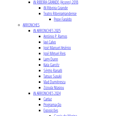
iN RIBEIRA GRANDE (Açores) 2018
iN Ribeira Grande
Teatro Ribeiragrandense
Pepe Faraldo
ARRONCHES
iN ARRONCHES 2025
António P. Ramos
Javi Calvo
José Manuel Arsénio
José Miguel Reis
Larry Dunn
Kata Garcêz
Sérgio Ranalli
Tatsuo Susuki
Vlad Dumitrescu
Zizoula Ntasiou
iN ARRONCHES 2024
Cartaz
Programação
Exposições