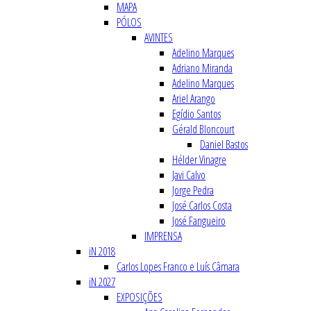
MAPA
PÓLOS
AVINTES
Adelino Marques
Adriano Miranda
Adelino Marques
Ariel Arango
Egídio Santos
Gérald Bloncourt
Daniel Bastos
Hélder Vinagre
Javi Calvo
Jorge Pedra
José Carlos Costa
José Fangueiro
IMPRENSA
iN 2018
Carlos Lopes Franco e Luís Câmara
iN 2027
EXPOSIÇÕES