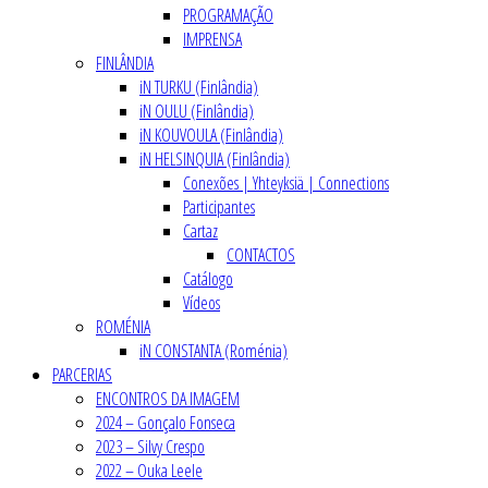
PROGRAMAÇÃO
IMPRENSA
FINLÂNDIA
iN TURKU (Finlândia)
iN OULU (Finlândia)
iN KOUVOULA (Finlândia)
iN HELSINQUIA (Finlândia)
Conexões | Yhteyksiä | Connections
Participantes
Cartaz
CONTACTOS
Catálogo
Vídeos
ROMÉNIA
iN CONSTANTA (Roménia)
PARCERIAS
ENCONTROS DA IMAGEM
2024 – Gonçalo Fonseca
2023 – Silvy Crespo
2022 – Ouka Leele