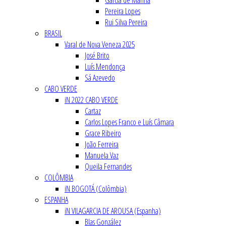
Garcia de Marina
Pereira Lopes
Rui Silva Pereira
BRASIL
Varal de Nova Veneza 2025
José Brito
Luís Mendonça
Sá Azevedo
CABO VERDE
iN 2022 CABO VERDE
Cartaz
Carlos Lopes Franco e Luís Câmara
Grace Ribeiro
João Ferreira
Manuela Vaz
Queila Fernandes
COLÔMBIA
iN BOGOTÁ (Colômbia)
ESPANHA
iN VILAGARCIA DE AROUSA (Espanha)
Blas González