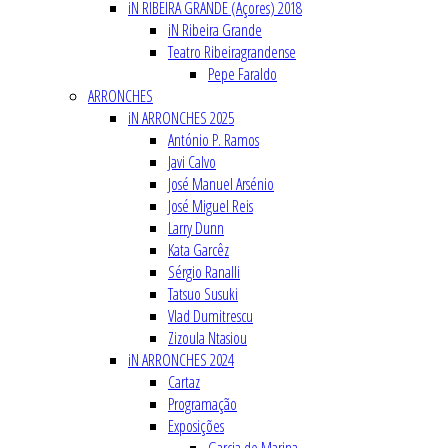
iN RIBEIRA GRANDE (Açores) 2018
iN Ribeira Grande
Teatro Ribeiragrandense
Pepe Faraldo
ARRONCHES
iN ARRONCHES 2025
António P. Ramos
Javi Calvo
José Manuel Arsénio
José Miguel Reis
Larry Dunn
Kata Garcêz
Sérgio Ranalli
Tatsuo Susuki
Vlad Dumitrescu
Zizoula Ntasiou
iN ARRONCHES 2024
Cartaz
Programação
Exposições