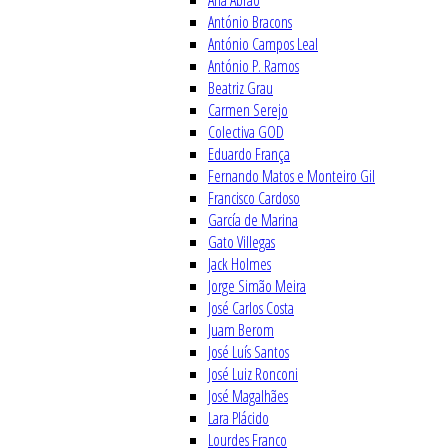
Ana Abrão
António Bracons
António Campos Leal
António P. Ramos
Beatriz Grau
Carmen Serejo
Colectiva GOD
Eduardo França
Fernando Matos e Monteiro Gil
Francisco Cardoso
García de Marina
Gato Villegas
Jack Holmes
Jorge Simão Meira
José Carlos Costa
Juam Berom
José Luís Santos
José Luiz Ronconi
José Magalhães
Lara Plácido
Lourdes Franco