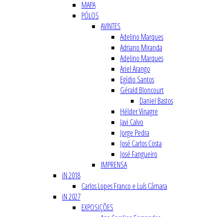
MAPA
PÓLOS
AVINTES
Adelino Marques
Adriano Miranda
Adelino Marques
Ariel Arango
Egídio Santos
Gérald Bloncourt
Daniel Bastos
Hélder Vinagre
Javi Calvo
Jorge Pedra
José Carlos Costa
José Fangueiro
IMPRENSA
iN 2018
Carlos Lopes Franco e Luís Câmara
iN 2027
EXPOSIÇÕES