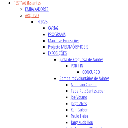
FESTIVAL iNstantes
EMBAIXADORES
ARQUIVO
iN 2025
CARTAZ
PROGRAMA
Mapa das Exposições
Projecto METAMÓRPHOSIS
EXPOSIÇÕES
Junta de Freguesia de Avintes
POR-FIN
CONCURSO
Bombeiros Voluntários de Avintes
Anderson Coelho
Fede Ruiz Santesteban
Joe Votano
Jorge Alves
Ken Carlson
Paulo Heise
Tang Kuok Hou