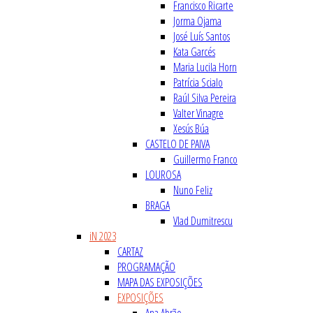
Francisco Ricarte
Jorma Ojama
José Luís Santos
Kata Garcés
Maria Lucila Horn
Patrícia Scialo
Raúl Silva Pereira
Valter Vinagre
Xesús Búa
CASTELO DE PAIVA
Guillermo Franco
LOUROSA
Nuno Feliz
BRAGA
Vlad Dumitrescu
iN 2023
CARTAZ
PROGRAMAÇÃO
MAPA DAS EXPOSIÇÕES
EXPOSIÇÕES