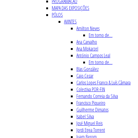
PROGRAMAÇÃO
MAPA DAS EXPOSIÇÕES
PÓLOS
AVINTES
Amilton Neves
Em torno de…
Ana Carvalho
Ana Mokarzel
António Campos Leal
Em torno de…
Blas González
Caio Cezar
Carlos Lopes Franco & Luís Câmara
Colectiva POR-FIN
Fernando Correia da Silva
Francisco Piqueiro
Guilherme Dimatos
Isabel Silva
José Miguel Reis
Jordi Egea Torrent
Juam Berom