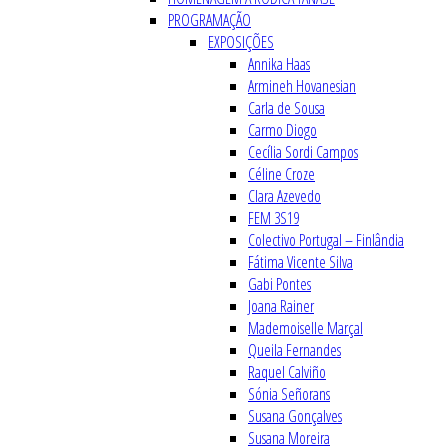
PROGRAMAÇÃO
EXPOSIÇÕES
Annika Haas
Armineh Hovanesian
Carla de Sousa
Carmo Diogo
Cecília Sordi Campos
Céline Croze
Clara Azevedo
FEM 3S19
Colectivo Portugal – Finlândia
Fátima Vicente Silva
Gabi Pontes
Joana Rainer
Mademoiselle Marçal
Queila Fernandes
Raquel Calviño
Sónia Señorans
Susana Gonçalves
Susana Moreira