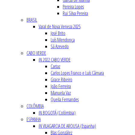
Garcia de Marina
Pereira Lopes
Rui Silva Pereira
BRASIL
Varal de Nova Veneza 2025
José Brito
Luís Mendonça
Sá Azevedo
CABO VERDE
iN 2022 CABO VERDE
Cartaz
Carlos Lopes Franco e Luís Câmara
Grace Ribeiro
João Ferreira
Manuela Vaz
Queila Fernandes
COLÔMBIA
iN BOGOTÁ (Colômbia)
ESPANHA
iN VILAGARCIA DE AROUSA (Espanha)
Blas González