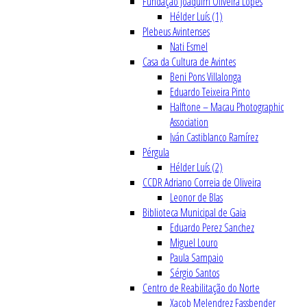
Fundação Joaquim Oliveira Lopes
Hélder Luís (1)
Plebeus Avintenses
Nati Esmel
Casa da Cultura de Avintes
Beni Pons Villalonga
Eduardo Teixeira Pinto
Halftone – Macau Photographic
Association
Iván Castiblanco Ramírez
Pérgula
Hélder Luís (2)
CCDR Adriano Correia de Oliveira
Leonor de Blas
Biblioteca Municipal de Gaia
Eduardo Perez Sanchez
Miguel Louro
Paula Sampaio
Sérgio Santos
Centro de Reabilitação do Norte
Xacob Melendrez Fassbender