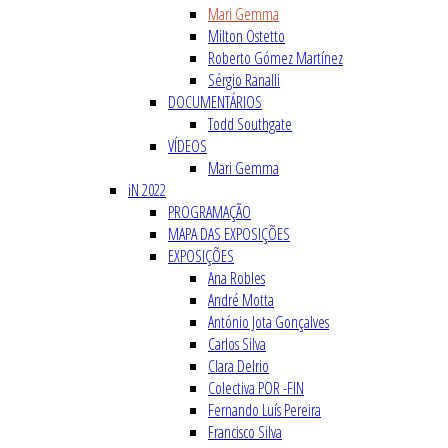
Mari Gemma
Milton Ostetto
Roberto Gómez Martínez
Sérgio Ranalli
DOCUMENTÁRIOS
Todd Southgate
VÍDEOS
Mari Gemma
iN 2022
PROGRAMAÇÃO
MAPA DAS EXPOSIÇÕES
EXPOSIÇÕES
Ana Robles
André Motta
António Jota Gonçalves
Carlos Silva
Clara Delrio
Colectiva POR -FIN
Fernando Luís Pereira
Francisco Silva