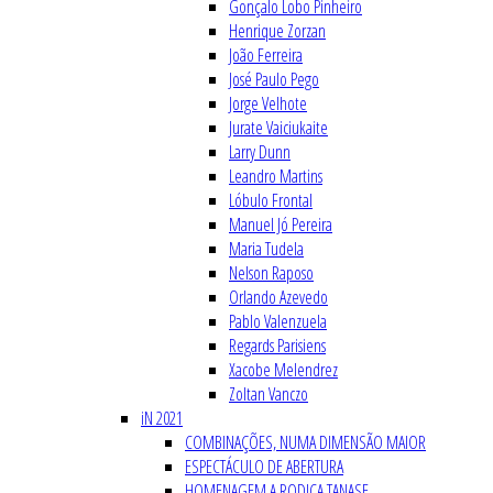
Gonçalo Lobo Pinheiro
Henrique Zorzan
João Ferreira
José Paulo Pego
Jorge Velhote
Jurate Vaiciukaite
Larry Dunn
Leandro Martins
Lóbulo Frontal
Manuel Jó Pereira
Maria Tudela
Nelson Raposo
Orlando Azevedo
Pablo Valenzuela
Regards Parisiens
Xacobe Melendrez
Zoltan Vanczo
iN 2021
COMBINAÇÕES, NUMA DIMENSÃO MAIOR
ESPECTÁCULO DE ABERTURA
HOMENAGEM A RODICA TANASE