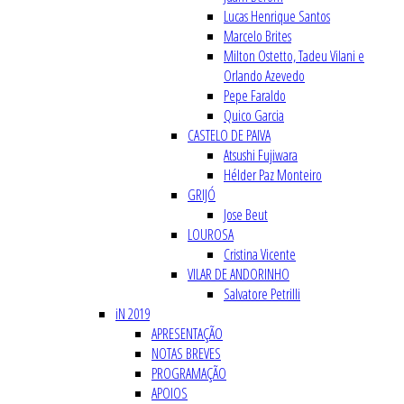
Lucas Henrique Santos
Marcelo Brites
Milton Ostetto, Tadeu Vilani e
Orlando Azevedo
Pepe Faraldo
Quico Garcia
CASTELO DE PAIVA
Atsushi Fujiwara
Hélder Paz Monteiro
GRIJÓ
Jose Beut
LOUROSA
Cristina Vicente
VILAR DE ANDORINHO
Salvatore Petrilli
iN 2019
APRESENTAÇÃO
NOTAS BREVES
PROGRAMAÇÃO
APOIOS