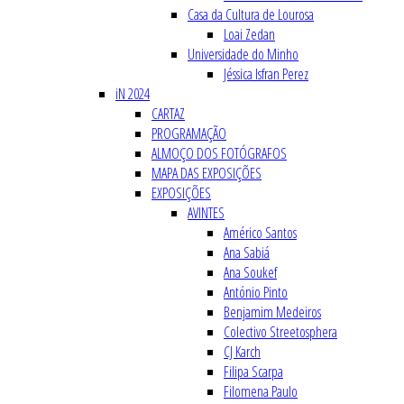
Casa da Cultura de Lourosa
Loai Zedan
Universidade do Minho
Jéssica Isfran Perez
iN 2024
CARTAZ
PROGRAMAÇÃO
ALMOÇO DOS FOTÓGRAFOS
MAPA DAS EXPOSIÇÕES
EXPOSIÇÕES
AVINTES
Américo Santos
Ana Sabiá
Ana Soukef
António Pinto
Benjamim Medeiros
Colectivo Streetosphera
CJ Karch
Filipa Scarpa
Filomena Paulo