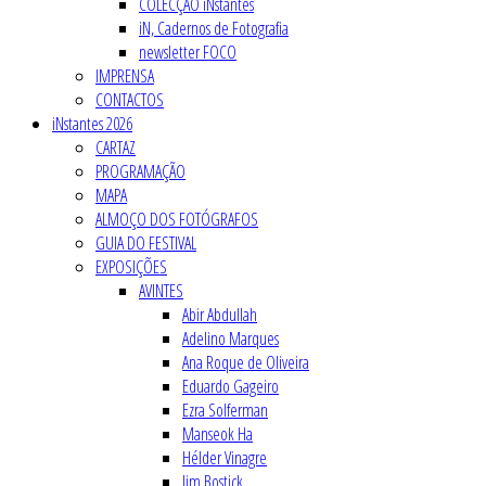
COLECÇÃO iNstantes
iN, Cadernos de Fotografia
newsletter FOCO
IMPRENSA
CONTACTOS
iNstantes 2026
CARTAZ
PROGRAMAÇÃO
MAPA
ALMOÇO DOS FOTÓGRAFOS
GUIA DO FESTIVAL
EXPOSIÇÕES
AVINTES
Abir Abdullah
Adelino Marques
Ana Roque de Oliveira
Eduardo Gageiro
Ezra Solferman
Manseok Ha
Hélder Vinagre
Jim Bostick