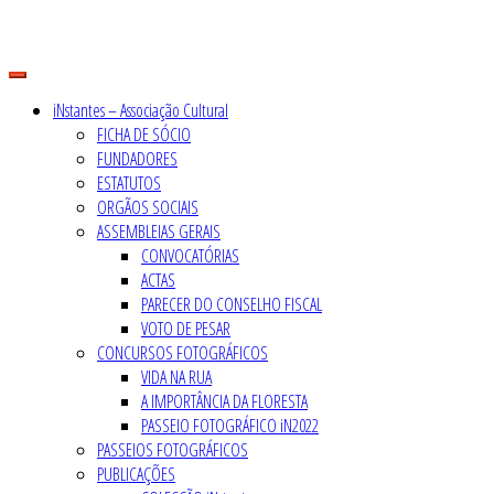
Skip
to
content
iNstantes – Associação Cultural
FICHA DE SÓCIO
FUNDADORES
ESTATUTOS
ORGÃOS SOCIAIS
ASSEMBLEIAS GERAIS
CONVOCATÓRIAS
ACTAS
PARECER DO CONSELHO FISCAL
VOTO DE PESAR
CONCURSOS FOTOGRÁFICOS
VIDA NA RUA
A IMPORTÂNCIA DA FLORESTA
PASSEIO FOTOGRÁFICO iN2022
PASSEIOS FOTOGRÁFICOS
PUBLICAÇÕES