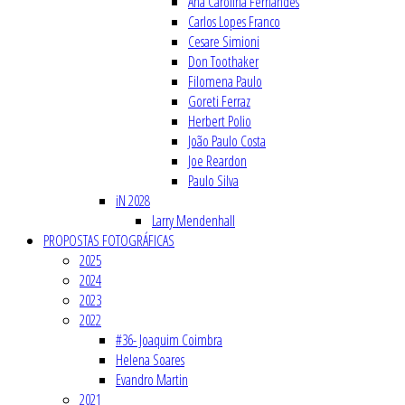
Ana Carolina Fernandes
Carlos Lopes Franco
Cesare Simioni
Don Toothaker
Filomena Paulo
Goreti Ferraz
Herbert Polio
João Paulo Costa
Joe Reardon
Paulo Silva
iN 2028
Larry Mendenhall
PROPOSTAS FOTOGRÁFICAS
2025
2024
2023
2022
#36- Joaquim Coimbra
Helena Soares
Evandro Martin
2021