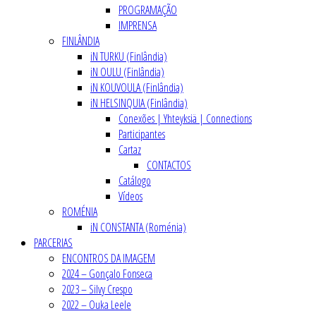
PROGRAMAÇÃO
IMPRENSA
FINLÂNDIA
iN TURKU (Finlândia)
iN OULU (Finlândia)
iN KOUVOULA (Finlândia)
iN HELSINQUIA (Finlândia)
Conexões | Yhteyksiä | Connections
Participantes
Cartaz
CONTACTOS
Catálogo
Vídeos
ROMÉNIA
iN CONSTANTA (Roménia)
PARCERIAS
ENCONTROS DA IMAGEM
2024 – Gonçalo Fonseca
2023 – Silvy Crespo
2022 – Ouka Leele