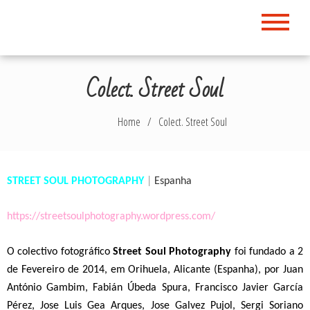
Skip
to
content
Colect. Street Soul
Home
Colect. Street Soul
STREET SOUL PHOTOGRAPHY
|
Espanha
https://streetsoulphotography.wordpress.com/
O colectivo fotográfico
Street Soul Photography
foi fundado a 2
de Fevereiro de 2014, em Orihuela, Alicante (Espanha), por Juan
António Gambim, Fabián Úbeda Spura, Francisco Javier García
Pérez, Jose Luis Gea Arques, Jose Galvez Pujol, Sergi Soriano