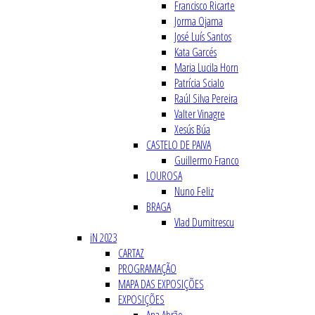
Francisco Ricarte
Jorma Ojama
José Luís Santos
Kata Garcés
Maria Lucila Horn
Patrícia Scialo
Raúl Silva Pereira
Valter Vinagre
Xesús Búa
CASTELO DE PAIVA
Guillermo Franco
LOUROSA
Nuno Feliz
BRAGA
Vlad Dumitrescu
iN 2023
CARTAZ
PROGRAMAÇÃO
MAPA DAS EXPOSIÇÕES
EXPOSIÇÕES