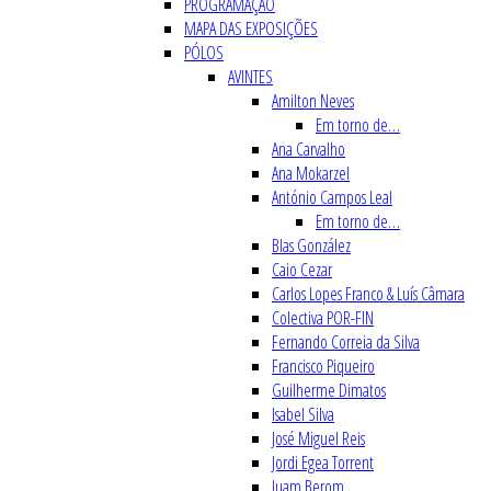
PROGRAMAÇÃO
MAPA DAS EXPOSIÇÕES
PÓLOS
AVINTES
Amilton Neves
Em torno de…
Ana Carvalho
Ana Mokarzel
António Campos Leal
Em torno de…
Blas González
Caio Cezar
Carlos Lopes Franco & Luís Câmara
Colectiva POR-FIN
Fernando Correia da Silva
Francisco Piqueiro
Guilherme Dimatos
Isabel Silva
José Miguel Reis
Jordi Egea Torrent
Juam Berom