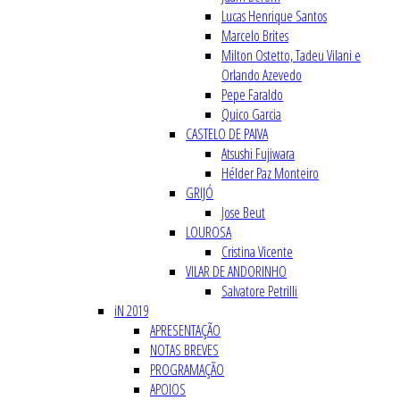
Lucas Henrique Santos
Marcelo Brites
Milton Ostetto, Tadeu Vilani e
Orlando Azevedo
Pepe Faraldo
Quico Garcia
CASTELO DE PAIVA
Atsushi Fujiwara
Hélder Paz Monteiro
GRIJÓ
Jose Beut
LOUROSA
Cristina Vicente
VILAR DE ANDORINHO
Salvatore Petrilli
iN 2019
APRESENTAÇÃO
NOTAS BREVES
PROGRAMAÇÃO
APOIOS