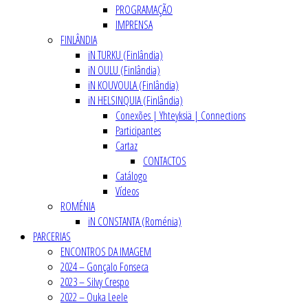
PROGRAMAÇÃO
IMPRENSA
FINLÂNDIA
iN TURKU (Finlândia)
iN OULU (Finlândia)
iN KOUVOULA (Finlândia)
iN HELSINQUIA (Finlândia)
Conexões | Yhteyksiä | Connections
Participantes
Cartaz
CONTACTOS
Catálogo
Vídeos
ROMÉNIA
iN CONSTANTA (Roménia)
PARCERIAS
ENCONTROS DA IMAGEM
2024 – Gonçalo Fonseca
2023 – Silvy Crespo
2022 – Ouka Leele