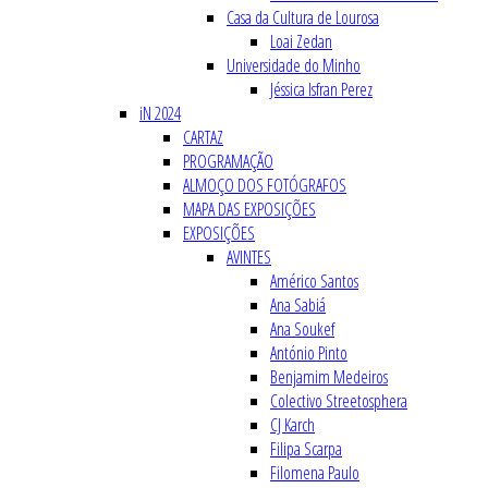
Casa da Cultura de Lourosa
Loai Zedan
Universidade do Minho
Jéssica Isfran Perez
iN 2024
CARTAZ
PROGRAMAÇÃO
ALMOÇO DOS FOTÓGRAFOS
MAPA DAS EXPOSIÇÕES
EXPOSIÇÕES
AVINTES
Américo Santos
Ana Sabiá
Ana Soukef
António Pinto
Benjamim Medeiros
Colectivo Streetosphera
CJ Karch
Filipa Scarpa
Filomena Paulo