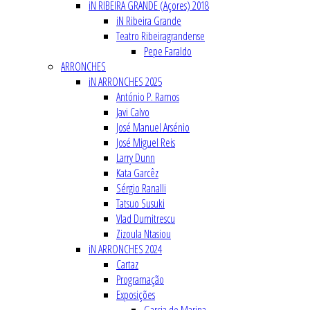
iN RIBEIRA GRANDE (Açores) 2018
iN Ribeira Grande
Teatro Ribeiragrandense
Pepe Faraldo
ARRONCHES
iN ARRONCHES 2025
António P. Ramos
Javi Calvo
José Manuel Arsénio
José Miguel Reis
Larry Dunn
Kata Garcêz
Sérgio Ranalli
Tatsuo Susuki
Vlad Dumitrescu
Zizoula Ntasiou
iN ARRONCHES 2024
Cartaz
Programação
Exposições