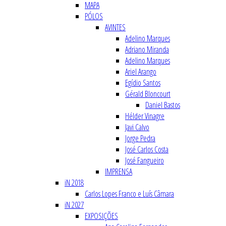
MAPA
PÓLOS
AVINTES
Adelino Marques
Adriano Miranda
Adelino Marques
Ariel Arango
Egídio Santos
Gérald Bloncourt
Daniel Bastos
Hélder Vinagre
Javi Calvo
Jorge Pedra
José Carlos Costa
José Fangueiro
IMPRENSA
iN 2018
Carlos Lopes Franco e Luís Câmara
iN 2027
EXPOSIÇÕES