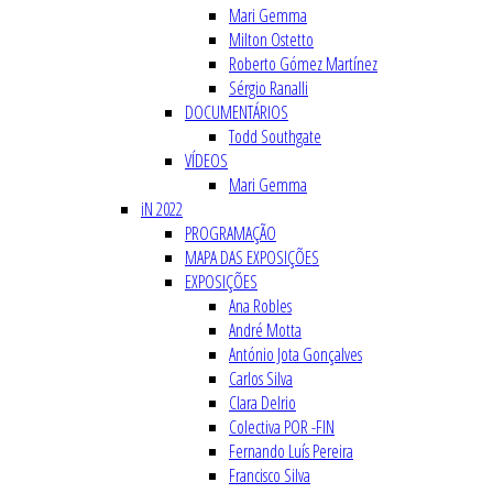
Mari Gemma
Milton Ostetto
Roberto Gómez Martínez
Sérgio Ranalli
DOCUMENTÁRIOS
Todd Southgate
VÍDEOS
Mari Gemma
iN 2022
PROGRAMAÇÃO
MAPA DAS EXPOSIÇÕES
EXPOSIÇÕES
Ana Robles
André Motta
António Jota Gonçalves
Carlos Silva
Clara Delrio
Colectiva POR -FIN
Fernando Luís Pereira
Francisco Silva