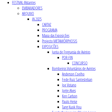
FESTIVAL iNstantes
EMBAIXADORES
ARQUIVO
iN 2025
CARTAZ
PROGRAMA
Mapa das Exposições
Projecto METAMÓRPHOSIS
EXPOSIÇÕES
Junta de Freguesia de Avintes
POR-FIN
CONCURSO
Bombeiros Voluntários de Avintes
Anderson Coelho
Fede Ruiz Santesteban
Joe Votano
Jorge Alves
Ken Carlson
Paulo Heise
Tang Kuok Hou