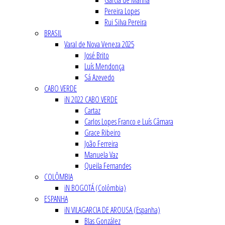
Garcia de Marina
Pereira Lopes
Rui Silva Pereira
BRASIL
Varal de Nova Veneza 2025
José Brito
Luís Mendonça
Sá Azevedo
CABO VERDE
iN 2022 CABO VERDE
Cartaz
Carlos Lopes Franco e Luís Câmara
Grace Ribeiro
João Ferreira
Manuela Vaz
Queila Fernandes
COLÔMBIA
iN BOGOTÁ (Colômbia)
ESPANHA
iN VILAGARCIA DE AROUSA (Espanha)
Blas González