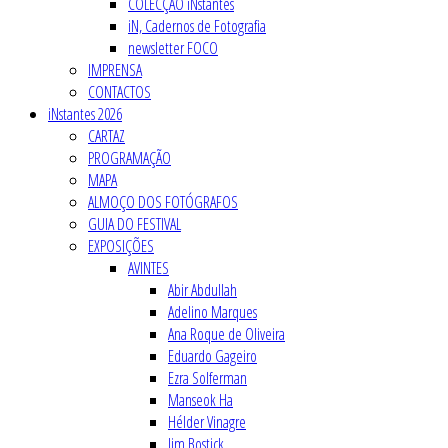
COLECÇÃO iNstantes
iN, Cadernos de Fotografia
newsletter FOCO
IMPRENSA
CONTACTOS
iNstantes 2026
CARTAZ
PROGRAMAÇÃO
MAPA
ALMOÇO DOS FOTÓGRAFOS
GUIA DO FESTIVAL
EXPOSIÇÕES
AVINTES
Abir Abdullah
Adelino Marques
Ana Roque de Oliveira
Eduardo Gageiro
Ezra Solferman
Manseok Ha
Hélder Vinagre
Jim Bostick