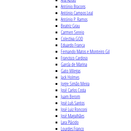
Ana Abrão
António Bracons
António Campos Leal
António P. Ramos
Beatriz Grau
Carmen Serejo
Colectiva GOD
Eduardo França
Fernando Matos e Monteiro Gil
Francisco Cardoso
García de Marina
Gato Villegas
Jack Holmes
Jorge Simão Meira
José Carlos Costa
Juam Berom
José Luís Santos
José Luiz Ronconi
José Magalhães
Lara Plácido
Lourdes Franco