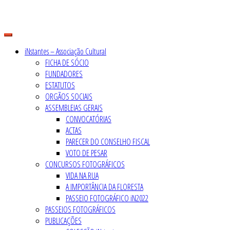
Skip
to
content
iNstantes – Associação Cultural
FICHA DE SÓCIO
FUNDADORES
ESTATUTOS
ORGÃOS SOCIAIS
ASSEMBLEIAS GERAIS
CONVOCATÓRIAS
ACTAS
PARECER DO CONSELHO FISCAL
VOTO DE PESAR
CONCURSOS FOTOGRÁFICOS
VIDA NA RUA
A IMPORTÂNCIA DA FLORESTA
PASSEIO FOTOGRÁFICO iN2022
PASSEIOS FOTOGRÁFICOS
PUBLICAÇÕES