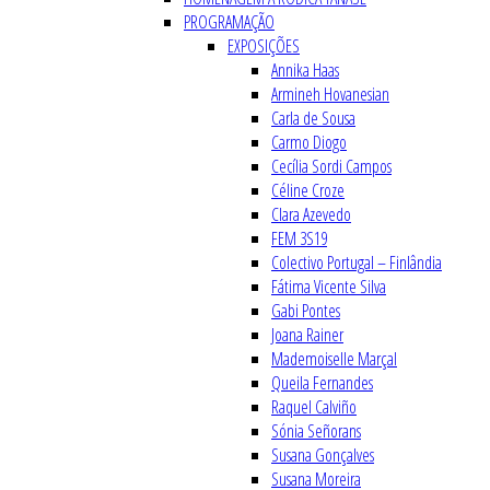
PROGRAMAÇÃO
EXPOSIÇÕES
Annika Haas
Armineh Hovanesian
Carla de Sousa
Carmo Diogo
Cecília Sordi Campos
Céline Croze
Clara Azevedo
FEM 3S19
Colectivo Portugal – Finlândia
Fátima Vicente Silva
Gabi Pontes
Joana Rainer
Mademoiselle Marçal
Queila Fernandes
Raquel Calviño
Sónia Señorans
Susana Gonçalves
Susana Moreira