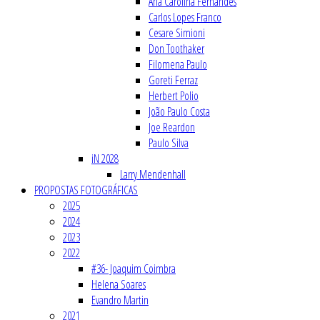
Ana Carolina Fernandes
Carlos Lopes Franco
Cesare Simioni
Don Toothaker
Filomena Paulo
Goreti Ferraz
Herbert Polio
João Paulo Costa
Joe Reardon
Paulo Silva
iN 2028
Larry Mendenhall
PROPOSTAS FOTOGRÁFICAS
2025
2024
2023
2022
#36- Joaquim Coimbra
Helena Soares
Evandro Martin
2021