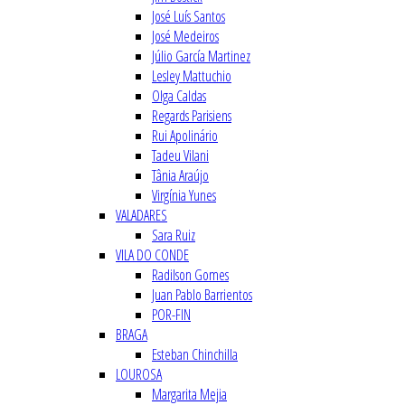
José Luís Santos
José Medeiros
Júlio García Martinez
Lesley Mattuchio
Olga Caldas
Regards Parisiens
Rui Apolinário
Tadeu Vilani
Tânia Araújo
Virgínia Yunes
VALADARES
Sara Ruiz
VILA DO CONDE
Radilson Gomes
Juan Pablo Barrientos
POR-FIN
BRAGA
Esteban Chinchilla
LOUROSA
Margarita Mejia