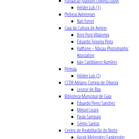
Fundação Joaquim Oliveira Lopes
Hélder Luís (1)
Plebeus Avintenses
Nati Esmel
Casa da Cultura de Avintes
Beni Pons Villalonga
Eduardo Teixeira Pinto
Halftone – Macau Photographic
Association
Iván Castiblanco Ramírez
Pérgula
Hélder Luís (2)
CCDR Adriano Correia de Oliveira
Leonor de Blas
Biblioteca Municipal de Gaia
Eduardo Perez Sanchez
Miguel Louro
Paula Sampaio
Sérgio Santos
Centro de Reabilitação do Norte
Xacob Melendrez Fassbender