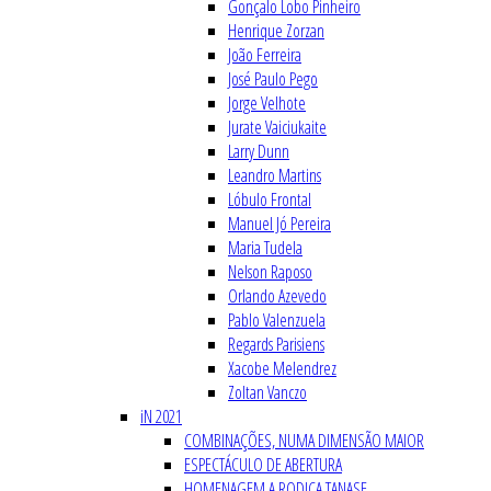
Gonçalo Lobo Pinheiro
Henrique Zorzan
João Ferreira
José Paulo Pego
Jorge Velhote
Jurate Vaiciukaite
Larry Dunn
Leandro Martins
Lóbulo Frontal
Manuel Jó Pereira
Maria Tudela
Nelson Raposo
Orlando Azevedo
Pablo Valenzuela
Regards Parisiens
Xacobe Melendrez
Zoltan Vanczo
iN 2021
COMBINAÇÕES, NUMA DIMENSÃO MAIOR
ESPECTÁCULO DE ABERTURA
HOMENAGEM A RODICA TANASE