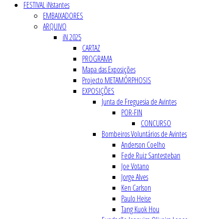
FESTIVAL iNstantes
EMBAIXADORES
ARQUIVO
iN 2025
CARTAZ
PROGRAMA
Mapa das Exposições
Projecto METAMÓRPHOSIS
EXPOSIÇÕES
Junta de Freguesia de Avintes
POR-FIN
CONCURSO
Bombeiros Voluntários de Avintes
Anderson Coelho
Fede Ruiz Santesteban
Joe Votano
Jorge Alves
Ken Carlson
Paulo Heise
Tang Kuok Hou