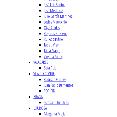
José Luís Santos
José Medeiros
Júlio García Martinez
Lesley Mattuchio
Olga Caldas
Regards Parisiens
Rui Apolinário
Tadeu Vilani
Tânia Araújo
Virgínia Yunes
VALADARES
Sara Ruiz
VILA DO CONDE
Radilson Gomes
Juan Pablo Barrientos
POR-FIN
BRAGA
Esteban Chinchilla
LOUROSA
Margarita Mejia