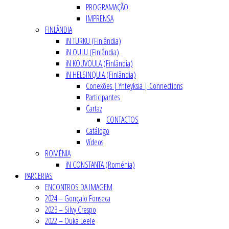
PROGRAMAÇÃO
IMPRENSA
FINLÂNDIA
iN TURKU (Finlândia)
iN OULU (Finlândia)
iN KOUVOULA (Finlândia)
iN HELSINQUIA (Finlândia)
Conexões | Yhteyksiä | Connections
Participantes
Cartaz
CONTACTOS
Catálogo
Vídeos
ROMÉNIA
iN CONSTANTA (Roménia)
PARCERIAS
ENCONTROS DA IMAGEM
2024 – Gonçalo Fonseca
2023 – Silvy Crespo
2022 – Ouka Leele