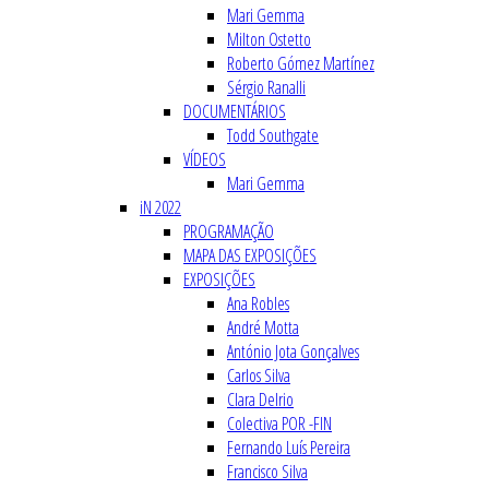
Mari Gemma
Milton Ostetto
Roberto Gómez Martínez
Sérgio Ranalli
DOCUMENTÁRIOS
Todd Southgate
VÍDEOS
Mari Gemma
iN 2022
PROGRAMAÇÃO
MAPA DAS EXPOSIÇÕES
EXPOSIÇÕES
Ana Robles
André Motta
António Jota Gonçalves
Carlos Silva
Clara Delrio
Colectiva POR -FIN
Fernando Luís Pereira
Francisco Silva