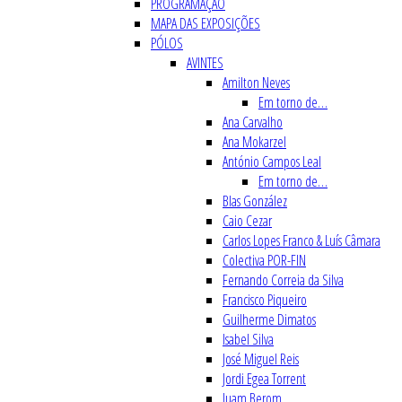
PROGRAMAÇÃO
MAPA DAS EXPOSIÇÕES
PÓLOS
AVINTES
Amilton Neves
Em torno de…
Ana Carvalho
Ana Mokarzel
António Campos Leal
Em torno de…
Blas González
Caio Cezar
Carlos Lopes Franco & Luís Câmara
Colectiva POR-FIN
Fernando Correia da Silva
Francisco Piqueiro
Guilherme Dimatos
Isabel Silva
José Miguel Reis
Jordi Egea Torrent
Juam Berom