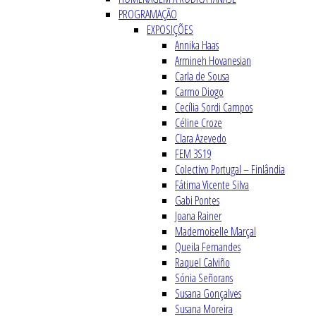
PROGRAMAÇÃO
EXPOSIÇÕES
Annika Haas
Armineh Hovanesian
Carla de Sousa
Carmo Diogo
Cecília Sordi Campos
Céline Croze
Clara Azevedo
FEM 3S19
Colectivo Portugal – Finlândia
Fátima Vicente Silva
Gabi Pontes
Joana Rainer
Mademoiselle Marçal
Queila Fernandes
Raquel Calviño
Sónia Señorans
Susana Gonçalves
Susana Moreira