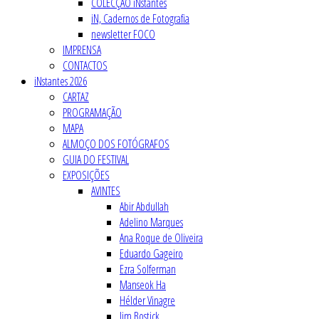
COLECÇÃO iNstantes
iN, Cadernos de Fotografia
newsletter FOCO
IMPRENSA
CONTACTOS
iNstantes 2026
CARTAZ
PROGRAMAÇÃO
MAPA
ALMOÇO DOS FOTÓGRAFOS
GUIA DO FESTIVAL
EXPOSIÇÕES
AVINTES
Abir Abdullah
Adelino Marques
Ana Roque de Oliveira
Eduardo Gageiro
Ezra Solferman
Manseok Ha
Hélder Vinagre
Jim Bostick