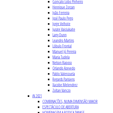
Gonçalo Lobo Pinheiro
Henrique Zorzan
João Ferreira
José Paulo Pego
Jorge Velhote
Jurate Vaiciukaite
Larry Dunn
Leandro Martins
Lóbulo Frontal
Manuel Jó Pereira
Maria Tudela
Nelson Raposo
Orlando Azevedo
Pablo Valenzuela
Regards Parisiens
Xacobe Melendrez
Zoltan Vanczo
iN 2021
COMBINAÇÕES, NUMA DIMENSÃO MAIOR
ESPECTÁCULO DE ABERTURA
HOMENAGEM A RODICA TANASE