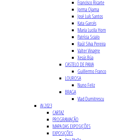
Francisco Ricarte
Jorma Ojama
José Luís Santos
Kata Garcés
Maria Lucila Horn
Patrícia Scialo
Raúl Silva Pereira
Valter Vinagre
Xesús Búa
CASTELO DE PAIVA
Guillermo Franco
LOUROSA
Nuno Feliz
BRAGA
Vlad Dumitrescu
iN 2023
CARTAZ
PROGRAMAÇÃO
MAPA DAS EXPOSIÇÕES
EXPOSIÇÕES