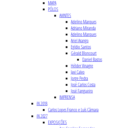
MAPA
PÓLOS
AVINTES
Adelino Marques
Adriano Miranda
Adelino Marques
Ariel Arango
Egídio Santos
Gérald Bloncourt
Daniel Bastos
Hélder Vinagre
Javi Calvo
Jorge Pedra
José Carlos Costa
José Fangueiro
IMPRENSA
iN 2018
Carlos Lopes Franco e Luís Câmara
iN 2027
EXPOSIÇÕES