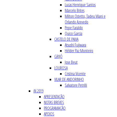
Lucas Henrique Santos
Marcelo Brites
Milton Ostetto, Tadeu Vilani e
Orlando Azevedo
Pepe Faraldo
Quico Garcia
CASTELO DE PAIVA
Atsushi Fujiwara
Hélder Paz Monteiro
GRIJÓ
Jose Beut
LOUROSA
Cristina Vicente
VILAR DE ANDORINHO
Salvatore Petrilli
iN 2019
APRESENTAÇÃO
NOTAS BREVES
PROGRAMAÇÃO
APOIOS