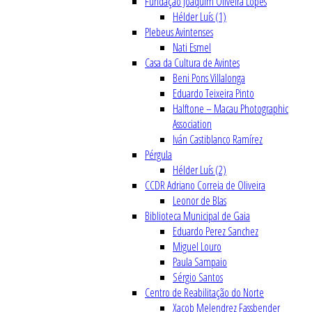
Fundação Joaquim Oliveira Lopes
Hélder Luís (1)
Plebeus Avintenses
Nati Esmel
Casa da Cultura de Avintes
Beni Pons Villalonga
Eduardo Teixeira Pinto
Halftone – Macau Photographic
Association
Iván Castiblanco Ramírez
Pérgula
Hélder Luís (2)
CCDR Adriano Correia de Oliveira
Leonor de Blas
Biblioteca Municipal de Gaia
Eduardo Perez Sanchez
Miguel Louro
Paula Sampaio
Sérgio Santos
Centro de Reabilitação do Norte
Xacob Melendrez Fassbender