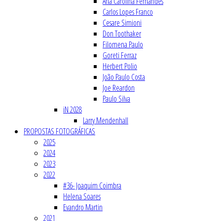
Ana Carolina Fernandes
Carlos Lopes Franco
Cesare Simioni
Don Toothaker
Filomena Paulo
Goreti Ferraz
Herbert Polio
João Paulo Costa
Joe Reardon
Paulo Silva
iN 2028
Larry Mendenhall
PROPOSTAS FOTOGRÁFICAS
2025
2024
2023
2022
#36- Joaquim Coimbra
Helena Soares
Evandro Martin
2021