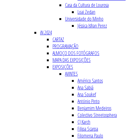
Casa da Cultura de Lourosa
Loai Zedan
Universidade do Minho
Jéssica Isfran Perez
iN 2024
CARTAZ
PROGRAMAÇÃO
ALMOÇO DOS FOTÓGRAFOS
MAPA DAS EXPOSIÇÕES
EXPOSIÇÕES
AVINTES
Américo Santos
Ana Sabiá
Ana Soukef
António Pinto
Benjamim Medeiros
Colectivo Streetosphera
CJ Karch
Filipa Scarpa
Filomena Paulo