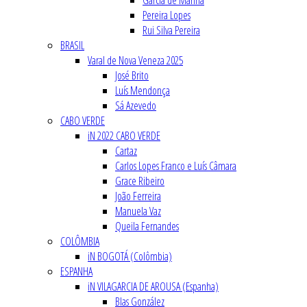
Garcia de Marina
Pereira Lopes
Rui Silva Pereira
BRASIL
Varal de Nova Veneza 2025
José Brito
Luís Mendonça
Sá Azevedo
CABO VERDE
iN 2022 CABO VERDE
Cartaz
Carlos Lopes Franco e Luís Câmara
Grace Ribeiro
João Ferreira
Manuela Vaz
Queila Fernandes
COLÔMBIA
iN BOGOTÁ (Colômbia)
ESPANHA
iN VILAGARCIA DE AROUSA (Espanha)
Blas González