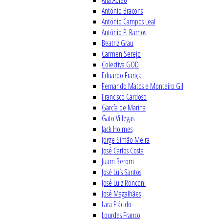
Ana Abrão
António Bracons
António Campos Leal
António P. Ramos
Beatriz Grau
Carmen Serejo
Colectiva GOD
Eduardo França
Fernando Matos e Monteiro Gil
Francisco Cardoso
García de Marina
Gato Villegas
Jack Holmes
Jorge Simão Meira
José Carlos Costa
Juam Berom
José Luís Santos
José Luiz Ronconi
José Magalhães
Lara Plácido
Lourdes Franco