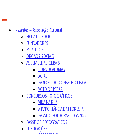
Skip
to
content
iNstantes – Associação Cultural
FICHA DE SÓCIO
FUNDADORES
ESTATUTOS
ORGÃOS SOCIAIS
ASSEMBLEIAS GERAIS
CONVOCATÓRIAS
ACTAS
PARECER DO CONSELHO FISCAL
VOTO DE PESAR
CONCURSOS FOTOGRÁFICOS
VIDA NA RUA
A IMPORTÂNCIA DA FLORESTA
PASSEIO FOTOGRÁFICO iN2022
PASSEIOS FOTOGRÁFICOS
PUBLICAÇÕES