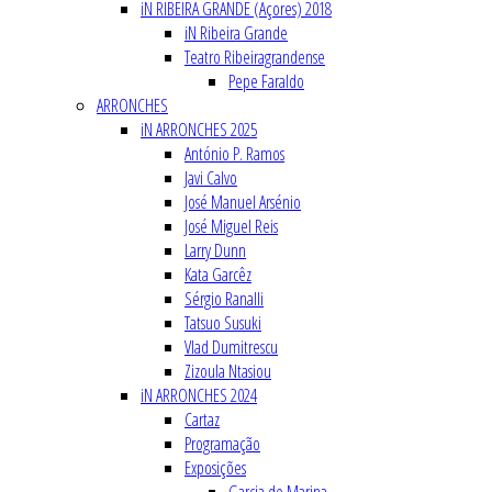
iN RIBEIRA GRANDE (Açores) 2018
iN Ribeira Grande
Teatro Ribeiragrandense
Pepe Faraldo
ARRONCHES
iN ARRONCHES 2025
António P. Ramos
Javi Calvo
José Manuel Arsénio
José Miguel Reis
Larry Dunn
Kata Garcêz
Sérgio Ranalli
Tatsuo Susuki
Vlad Dumitrescu
Zizoula Ntasiou
iN ARRONCHES 2024
Cartaz
Programação
Exposições