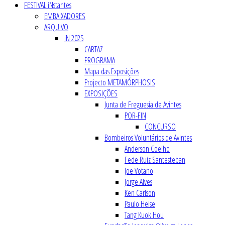
FESTIVAL iNstantes
EMBAIXADORES
ARQUIVO
iN 2025
CARTAZ
PROGRAMA
Mapa das Exposições
Projecto METAMÓRPHOSIS
EXPOSIÇÕES
Junta de Freguesia de Avintes
POR-FIN
CONCURSO
Bombeiros Voluntários de Avintes
Anderson Coelho
Fede Ruiz Santesteban
Joe Votano
Jorge Alves
Ken Carlson
Paulo Heise
Tang Kuok Hou