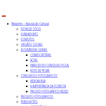
Skip
to
content
iNstantes – Associação Cultural
FICHA DE SÓCIO
FUNDADORES
ESTATUTOS
ORGÃOS SOCIAIS
ASSEMBLEIAS GERAIS
CONVOCATÓRIAS
ACTAS
PARECER DO CONSELHO FISCAL
VOTO DE PESAR
CONCURSOS FOTOGRÁFICOS
VIDA NA RUA
A IMPORTÂNCIA DA FLORESTA
PASSEIO FOTOGRÁFICO iN2022
PASSEIOS FOTOGRÁFICOS
PUBLICAÇÕES