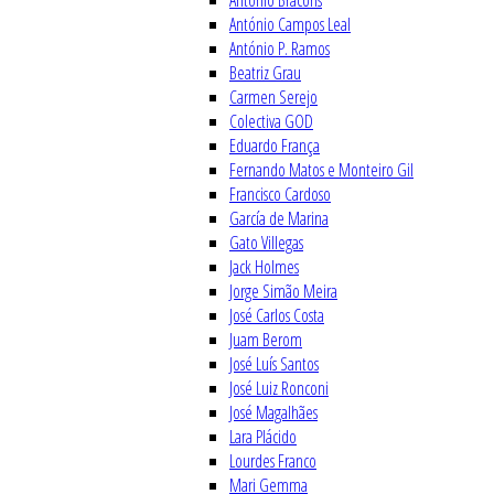
António Bracons
António Campos Leal
António P. Ramos
Beatriz Grau
Carmen Serejo
Colectiva GOD
Eduardo França
Fernando Matos e Monteiro Gil
Francisco Cardoso
García de Marina
Gato Villegas
Jack Holmes
Jorge Simão Meira
José Carlos Costa
Juam Berom
José Luís Santos
José Luiz Ronconi
José Magalhães
Lara Plácido
Lourdes Franco
Mari Gemma