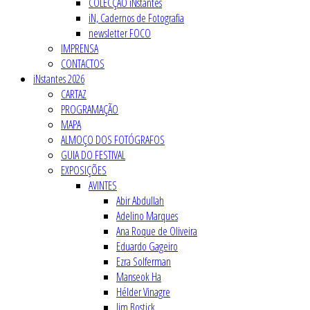
COLECÇÃO iNstantes
iN, Cadernos de Fotografia
newsletter FOCO
IMPRENSA
CONTACTOS
iNstantes 2026
CARTAZ
PROGRAMAÇÃO
MAPA
ALMOÇO DOS FOTÓGRAFOS
GUIA DO FESTIVAL
EXPOSIÇÕES
AVINTES
Abir Abdullah
Adelino Marques
Ana Roque de Oliveira
Eduardo Gageiro
Ezra Solferman
Manseok Ha
Hélder Vinagre
Jim Bostick