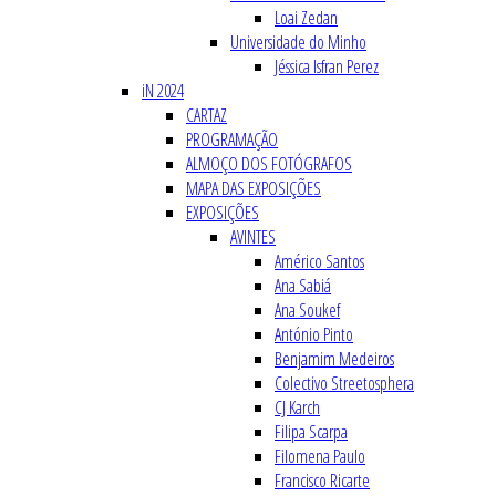
Loai Zedan
Universidade do Minho
Jéssica Isfran Perez
iN 2024
CARTAZ
PROGRAMAÇÃO
ALMOÇO DOS FOTÓGRAFOS
MAPA DAS EXPOSIÇÕES
EXPOSIÇÕES
AVINTES
Américo Santos
Ana Sabiá
Ana Soukef
António Pinto
Benjamim Medeiros
Colectivo Streetosphera
CJ Karch
Filipa Scarpa
Filomena Paulo
Francisco Ricarte