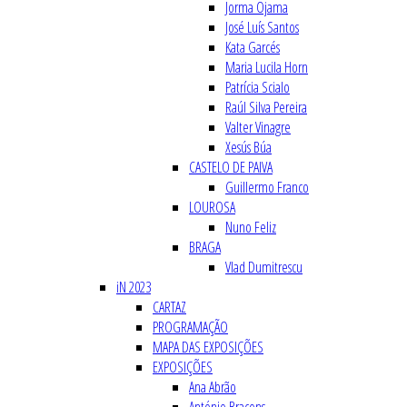
Jorma Ojama
José Luís Santos
Kata Garcés
Maria Lucila Horn
Patrícia Scialo
Raúl Silva Pereira
Valter Vinagre
Xesús Búa
CASTELO DE PAIVA
Guillermo Franco
LOUROSA
Nuno Feliz
BRAGA
Vlad Dumitrescu
iN 2023
CARTAZ
PROGRAMAÇÃO
MAPA DAS EXPOSIÇÕES
EXPOSIÇÕES
Ana Abrão