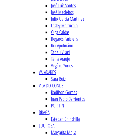
José Luís Santos
José Medeiros
Júlio García Martinez
Lesley Mattuchio
Olga Caldas
Regards Parisiens
Rui Apolinário
Tadeu Vilani
Tânia Araújo
Virgínia Yunes
VALADARES
Sara Ruiz
VILA DO CONDE
Radilson Gomes
Juan Pablo Barrientos
POR-FIN
BRAGA
Esteban Chinchilla
LOUROSA
Margarita Mejia