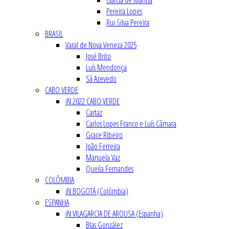
Garcia de Marina
Pereira Lopes
Rui Silva Pereira
BRASIL
Varal de Nova Veneza 2025
José Brito
Luís Mendonça
Sá Azevedo
CABO VERDE
iN 2022 CABO VERDE
Cartaz
Carlos Lopes Franco e Luís Câmara
Grace Ribeiro
João Ferreira
Manuela Vaz
Queila Fernandes
COLÔMBIA
iN BOGOTÁ (Colômbia)
ESPANHA
iN VILAGARCIA DE AROUSA (Espanha)
Blas González