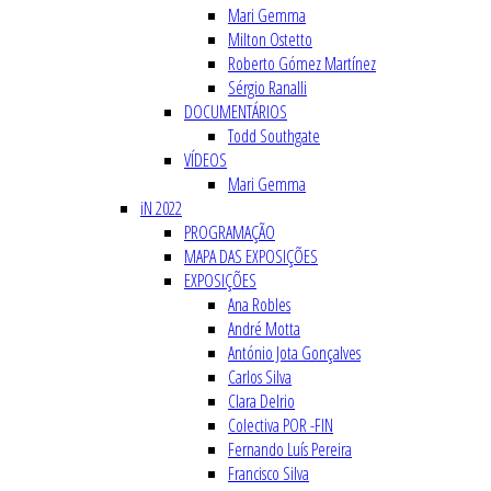
Mari Gemma
Milton Ostetto
Roberto Gómez Martínez
Sérgio Ranalli
DOCUMENTÁRIOS
Todd Southgate
VÍDEOS
Mari Gemma
iN 2022
PROGRAMAÇÃO
MAPA DAS EXPOSIÇÕES
EXPOSIÇÕES
Ana Robles
André Motta
António Jota Gonçalves
Carlos Silva
Clara Delrio
Colectiva POR -FIN
Fernando Luís Pereira
Francisco Silva