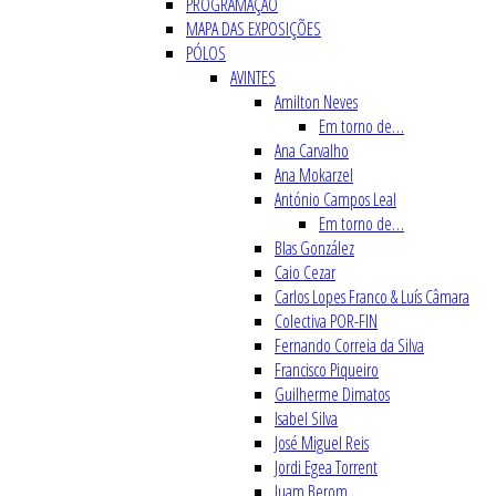
PROGRAMAÇÃO
MAPA DAS EXPOSIÇÕES
PÓLOS
AVINTES
Amilton Neves
Em torno de…
Ana Carvalho
Ana Mokarzel
António Campos Leal
Em torno de…
Blas González
Caio Cezar
Carlos Lopes Franco & Luís Câmara
Colectiva POR-FIN
Fernando Correia da Silva
Francisco Piqueiro
Guilherme Dimatos
Isabel Silva
José Miguel Reis
Jordi Egea Torrent
Juam Berom