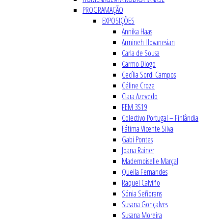
PROGRAMAÇÃO
EXPOSIÇÕES
Annika Haas
Armineh Hovanesian
Carla de Sousa
Carmo Diogo
Cecília Sordi Campos
Céline Croze
Clara Azevedo
FEM 3S19
Colectivo Portugal – Finlândia
Fátima Vicente Silva
Gabi Pontes
Joana Rainer
Mademoiselle Marçal
Queila Fernandes
Raquel Calviño
Sónia Señorans
Susana Gonçalves
Susana Moreira