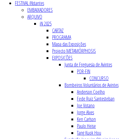
FESTIVAL iNstantes
EMBAIXADORES
ARQUIVO
iN 2025
CARTAZ
PROGRAMA
Mapa das Exposições
Projecto METAMÓRPHOSIS
EXPOSIÇÕES
Junta de Freguesia de Avintes
POR-FIN
CONCURSO
Bombeiros Voluntários de Avintes
Anderson Coelho
Fede Ruiz Santesteban
Joe Votano
Jorge Alves
Ken Carlson
Paulo Heise
Tang Kuok Hou