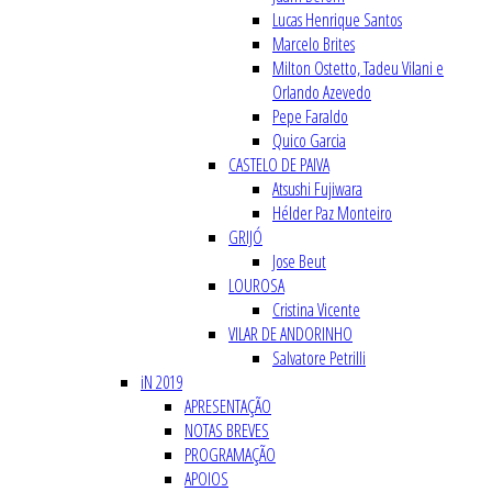
Lucas Henrique Santos
Marcelo Brites
Milton Ostetto, Tadeu Vilani e
Orlando Azevedo
Pepe Faraldo
Quico Garcia
CASTELO DE PAIVA
Atsushi Fujiwara
Hélder Paz Monteiro
GRIJÓ
Jose Beut
LOUROSA
Cristina Vicente
VILAR DE ANDORINHO
Salvatore Petrilli
iN 2019
APRESENTAÇÃO
NOTAS BREVES
PROGRAMAÇÃO
APOIOS