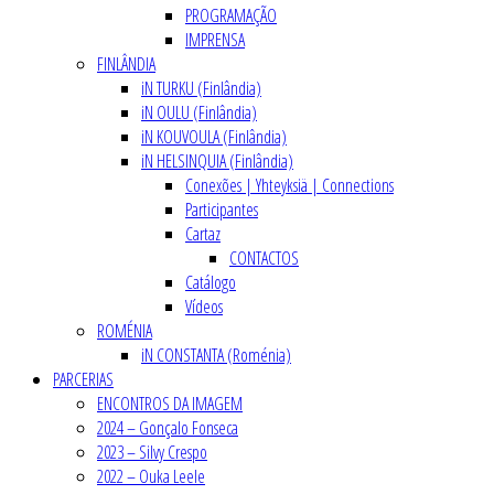
PROGRAMAÇÃO
IMPRENSA
FINLÂNDIA
iN TURKU (Finlândia)
iN OULU (Finlândia)
iN KOUVOULA (Finlândia)
iN HELSINQUIA (Finlândia)
Conexões | Yhteyksiä | Connections
Participantes
Cartaz
CONTACTOS
Catálogo
Vídeos
ROMÉNIA
iN CONSTANTA (Roménia)
PARCERIAS
ENCONTROS DA IMAGEM
2024 – Gonçalo Fonseca
2023 – Silvy Crespo
2022 – Ouka Leele