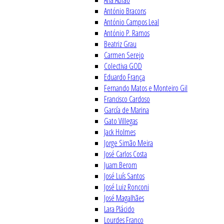
Ana Abrão
António Bracons
António Campos Leal
António P. Ramos
Beatriz Grau
Carmen Serejo
Colectiva GOD
Eduardo França
Fernando Matos e Monteiro Gil
Francisco Cardoso
García de Marina
Gato Villegas
Jack Holmes
Jorge Simão Meira
José Carlos Costa
Juam Berom
José Luís Santos
José Luiz Ronconi
José Magalhães
Lara Plácido
Lourdes Franco