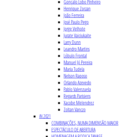
Gonçalo Lobo Pinheiro
Henrique Zorzan
João Ferreira
José Paulo Pego
Jorge Velhote
Jurate Vaiciukaite
Larry Dunn
Leandro Martins
Lóbulo Frontal
Manuel Jó Pereira
Maria Tudela
Nelson Raposo
Orlando Azevedo
Pablo Valenzuela
Regards Parisiens
Xacobe Melendrez
Zoltan Vanczo
iN 2021
COMBINAÇÕES, NUMA DIMENSÃO MAIOR
ESPECTÁCULO DE ABERTURA
HOMENAGEM A RODICA TANASE