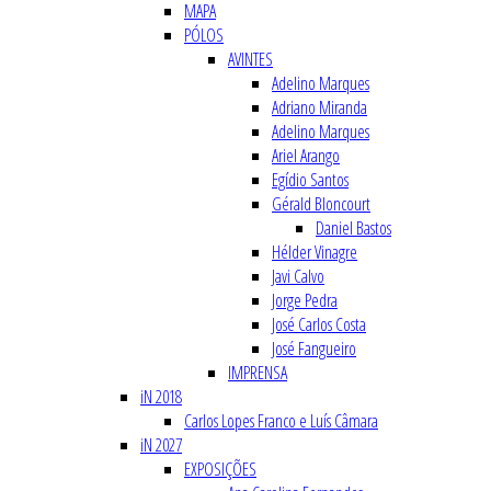
MAPA
PÓLOS
AVINTES
Adelino Marques
Adriano Miranda
Adelino Marques
Ariel Arango
Egídio Santos
Gérald Bloncourt
Daniel Bastos
Hélder Vinagre
Javi Calvo
Jorge Pedra
José Carlos Costa
José Fangueiro
IMPRENSA
iN 2018
Carlos Lopes Franco e Luís Câmara
iN 2027
EXPOSIÇÕES