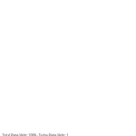
Total Page Visits: 1009 - Today Page Visits: 1