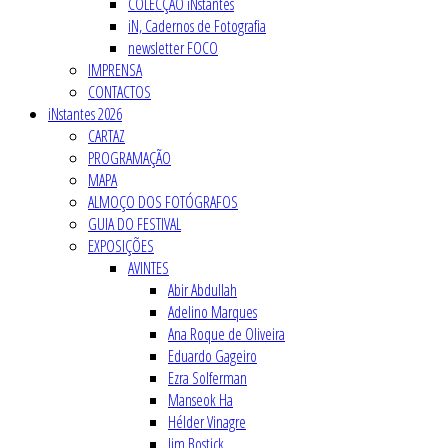
COLECÇÃO iNstantes
iN, Cadernos de Fotografia
newsletter FOCO
IMPRENSA
CONTACTOS
iNstantes 2026
CARTAZ
PROGRAMAÇÃO
MAPA
ALMOÇO DOS FOTÓGRAFOS
GUIA DO FESTIVAL
EXPOSIÇÕES
AVINTES
Abir Abdullah
Adelino Marques
Ana Roque de Oliveira
Eduardo Gageiro
Ezra Solferman
Manseok Ha
Hélder Vinagre
Jim Bostick