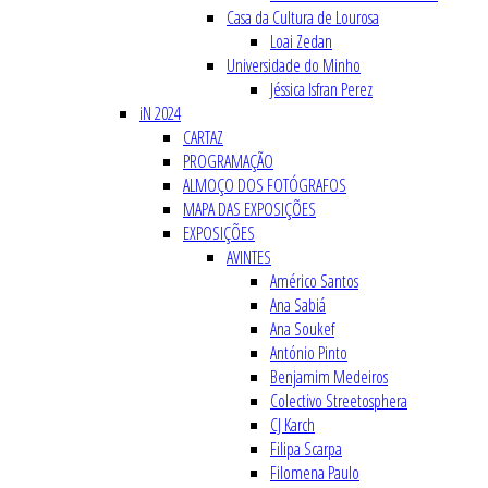
Casa da Cultura de Lourosa
Loai Zedan
Universidade do Minho
Jéssica Isfran Perez
iN 2024
CARTAZ
PROGRAMAÇÃO
ALMOÇO DOS FOTÓGRAFOS
MAPA DAS EXPOSIÇÕES
EXPOSIÇÕES
AVINTES
Américo Santos
Ana Sabiá
Ana Soukef
António Pinto
Benjamim Medeiros
Colectivo Streetosphera
CJ Karch
Filipa Scarpa
Filomena Paulo