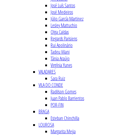
José Luís Santos
José Medeiros
Júlio García Martinez
Lesley Mattuchio
Olga Caldas
Regards Parisiens
Rui Apolinário
Tadeu Vilani
Tânia Araújo
Virgínia Yunes
VALADARES
Sara Ruiz
VILA DO CONDE
Radilson Gomes
Juan Pablo Barrientos
POR-FIN
BRAGA
Esteban Chinchilla
LOUROSA
Margarita Mejia