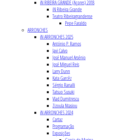
iN RIBEIRA GRANDE (Açores) 2018
iN Ribeira Grande
Teatro Ribeiragrandense
Pepe Faraldo
ARRONCHES
iN ARRONCHES 2025
António P. Ramos
Javi Calvo
José Manuel Arsénio
José Miguel Reis
Larry Dunn
Kata Garcêz
Sérgio Ranalli
Tatsuo Susuki
Vlad Dumitrescu
Zizoula Ntasiou
iN ARRONCHES 2024
Cartaz
Programação
Exposições