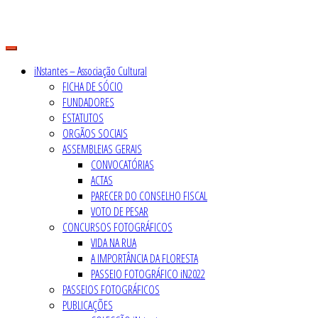
Skip
to
content
iNstantes – Associação Cultural
FICHA DE SÓCIO
FUNDADORES
ESTATUTOS
ORGÃOS SOCIAIS
ASSEMBLEIAS GERAIS
CONVOCATÓRIAS
ACTAS
PARECER DO CONSELHO FISCAL
VOTO DE PESAR
CONCURSOS FOTOGRÁFICOS
VIDA NA RUA
A IMPORTÂNCIA DA FLORESTA
PASSEIO FOTOGRÁFICO iN2022
PASSEIOS FOTOGRÁFICOS
PUBLICAÇÕES