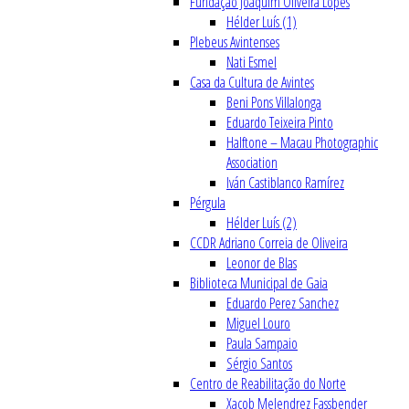
Fundação Joaquim Oliveira Lopes
Hélder Luís (1)
Plebeus Avintenses
Nati Esmel
Casa da Cultura de Avintes
Beni Pons Villalonga
Eduardo Teixeira Pinto
Halftone – Macau Photographic
Association
Iván Castiblanco Ramírez
Pérgula
Hélder Luís (2)
CCDR Adriano Correia de Oliveira
Leonor de Blas
Biblioteca Municipal de Gaia
Eduardo Perez Sanchez
Miguel Louro
Paula Sampaio
Sérgio Santos
Centro de Reabilitação do Norte
Xacob Melendrez Fassbender