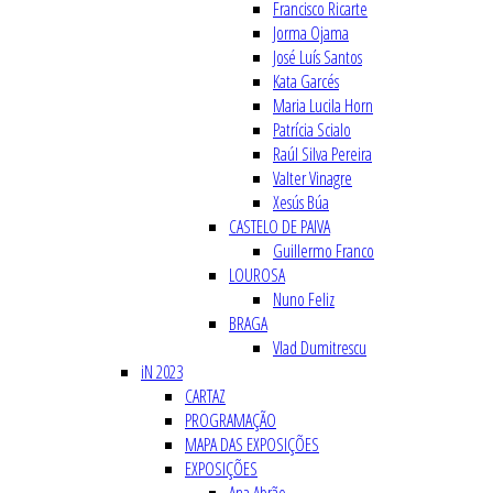
Francisco Ricarte
Jorma Ojama
José Luís Santos
Kata Garcés
Maria Lucila Horn
Patrícia Scialo
Raúl Silva Pereira
Valter Vinagre
Xesús Búa
CASTELO DE PAIVA
Guillermo Franco
LOUROSA
Nuno Feliz
BRAGA
Vlad Dumitrescu
iN 2023
CARTAZ
PROGRAMAÇÃO
MAPA DAS EXPOSIÇÕES
EXPOSIÇÕES