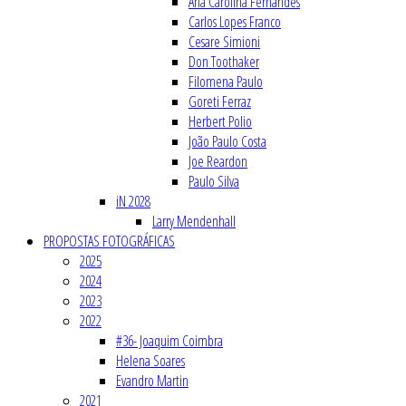
Ana Carolina Fernandes
Carlos Lopes Franco
Cesare Simioni
Don Toothaker
Filomena Paulo
Goreti Ferraz
Herbert Polio
João Paulo Costa
Joe Reardon
Paulo Silva
iN 2028
Larry Mendenhall
PROPOSTAS FOTOGRÁFICAS
2025
2024
2023
2022
#36- Joaquim Coimbra
Helena Soares
Evandro Martin
2021