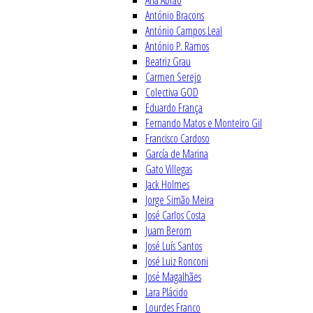
Ana Abrão
António Bracons
António Campos Leal
António P. Ramos
Beatriz Grau
Carmen Serejo
Colectiva GOD
Eduardo França
Fernando Matos e Monteiro Gil
Francisco Cardoso
García de Marina
Gato Villegas
Jack Holmes
Jorge Simão Meira
José Carlos Costa
Juam Berom
José Luís Santos
José Luiz Ronconi
José Magalhães
Lara Plácido
Lourdes Franco