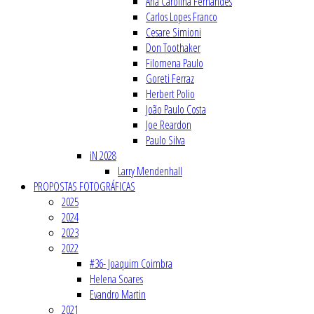
Ana Carolina Fernandes
Carlos Lopes Franco
Cesare Simioni
Don Toothaker
Filomena Paulo
Goreti Ferraz
Herbert Polio
João Paulo Costa
Joe Reardon
Paulo Silva
iN 2028
Larry Mendenhall
PROPOSTAS FOTOGRÁFICAS
2025
2024
2023
2022
#36- Joaquim Coimbra
Helena Soares
Evandro Martin
2021