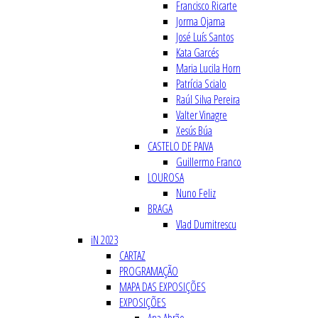
Francisco Ricarte
Jorma Ojama
José Luís Santos
Kata Garcés
Maria Lucila Horn
Patrícia Scialo
Raúl Silva Pereira
Valter Vinagre
Xesús Búa
CASTELO DE PAIVA
Guillermo Franco
LOUROSA
Nuno Feliz
BRAGA
Vlad Dumitrescu
iN 2023
CARTAZ
PROGRAMAÇÃO
MAPA DAS EXPOSIÇÕES
EXPOSIÇÕES