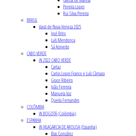
Garcia de Marina
Pereira Lopes
Rui Silva Pereira
BRASIL
Varal de Nova Veneza 2025
José Brito
Luís Mendonça
Sá Azevedo
CABO VERDE
iN 2022 CABO VERDE
Cartaz
Carlos Lopes Franco e Luís Câmara
Grace Ribeiro
João Ferreira
Manuela Vaz
Queila Fernandes
COLÔMBIA
iN BOGOTÁ (Colômbia)
ESPANHA
iN VILAGARCIA DE AROUSA (Espanha)
Blas González