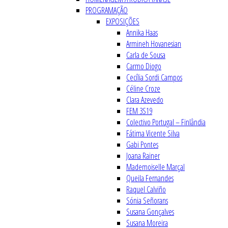
PROGRAMAÇÃO
EXPOSIÇÕES
Annika Haas
Armineh Hovanesian
Carla de Sousa
Carmo Diogo
Cecília Sordi Campos
Céline Croze
Clara Azevedo
FEM 3S19
Colectivo Portugal – Finlândia
Fátima Vicente Silva
Gabi Pontes
Joana Rainer
Mademoiselle Marçal
Queila Fernandes
Raquel Calviño
Sónia Señorans
Susana Gonçalves
Susana Moreira