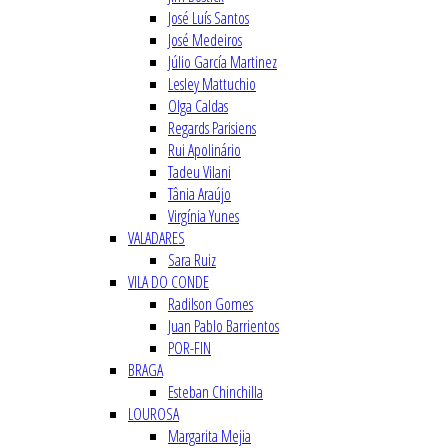
José Luís Santos
José Medeiros
Júlio García Martinez
Lesley Mattuchio
Olga Caldas
Regards Parisiens
Rui Apolinário
Tadeu Vilani
Tânia Araújo
Virgínia Yunes
VALADARES
Sara Ruiz
VILA DO CONDE
Radilson Gomes
Juan Pablo Barrientos
POR-FIN
BRAGA
Esteban Chinchilla
LOUROSA
Margarita Mejia