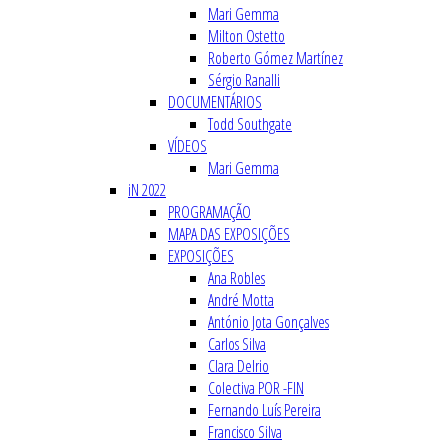
Mari Gemma
Milton Ostetto
Roberto Gómez Martínez
Sérgio Ranalli
DOCUMENTÁRIOS
Todd Southgate
VÍDEOS
Mari Gemma
iN 2022
PROGRAMAÇÃO
MAPA DAS EXPOSIÇÕES
EXPOSIÇÕES
Ana Robles
André Motta
António Jota Gonçalves
Carlos Silva
Clara Delrio
Colectiva POR -FIN
Fernando Luís Pereira
Francisco Silva