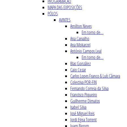
PROGRAMAÇÃO
MAPA DAS EXPOSIÇÕES
PÓLOS
AVINTES
Amilton Neves
Em torno de…
Ana Carvalho
Ana Mokarzel
António Campos Leal
Em torno de…
Blas González
Caio Cezar
Carlos Lopes Franco & Luís Câmara
Colectiva POR-FIN
Fernando Correia da Silva
Francisco Piqueiro
Guilherme Dimatos
Isabel Silva
José Miguel Reis
Jordi Egea Torrent
Juam Berom