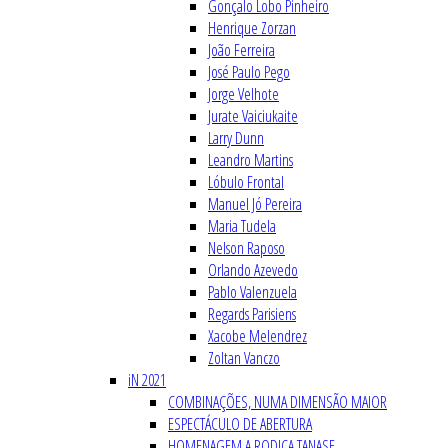
Gonçalo Lobo Pinheiro
Henrique Zorzan
João Ferreira
José Paulo Pego
Jorge Velhote
Jurate Vaiciukaite
Larry Dunn
Leandro Martins
Lóbulo Frontal
Manuel Jó Pereira
Maria Tudela
Nelson Raposo
Orlando Azevedo
Pablo Valenzuela
Regards Parisiens
Xacobe Melendrez
Zoltan Vanczo
iN 2021
COMBINAÇÕES, NUMA DIMENSÃO MAIOR
ESPECTÁCULO DE ABERTURA
HOMENAGEM A RODICA TANASE