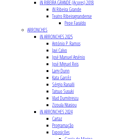
iN RIBEIRA GRANDE (Açores) 2018
iN Ribeira Grande
Teatro Ribeiragrandense
Pepe Faraldo
ARRONCHES
iN ARRONCHES 2025
António P. Ramos
Javi Calvo
José Manuel Arsénio
José Miguel Reis
Larry Dunn
Kata Garcêz
Sérgio Ranalli
Tatsuo Susuki
Vlad Dumitrescu
Zizoula Ntasiou
iN ARRONCHES 2024
Cartaz
Programação
Exposições