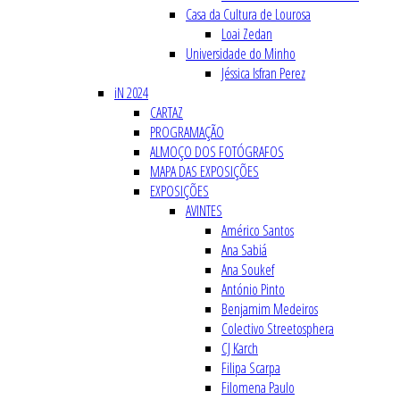
Casa da Cultura de Lourosa
Loai Zedan
Universidade do Minho
Jéssica Isfran Perez
iN 2024
CARTAZ
PROGRAMAÇÃO
ALMOÇO DOS FOTÓGRAFOS
MAPA DAS EXPOSIÇÕES
EXPOSIÇÕES
AVINTES
Américo Santos
Ana Sabiá
Ana Soukef
António Pinto
Benjamim Medeiros
Colectivo Streetosphera
CJ Karch
Filipa Scarpa
Filomena Paulo