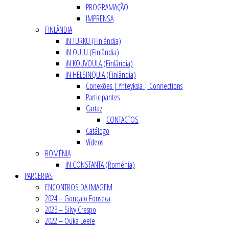
PROGRAMAÇÃO
IMPRENSA
FINLÂNDIA
iN TURKU (Finlândia)
iN OULU (Finlândia)
iN KOUVOULA (Finlândia)
iN HELSINQUIA (Finlândia)
Conexões | Yhteyksiä | Connections
Participantes
Cartaz
CONTACTOS
Catálogo
Vídeos
ROMÉNIA
iN CONSTANTA (Roménia)
PARCERIAS
ENCONTROS DA IMAGEM
2024 – Gonçalo Fonseca
2023 – Silvy Crespo
2022 – Ouka Leele