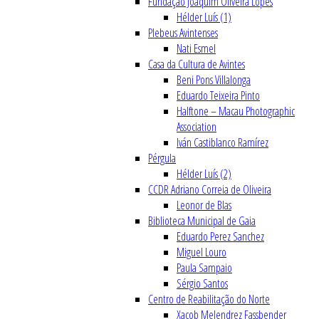
Fundação Joaquim Oliveira Lopes
Hélder Luís (1)
Plebeus Avintenses
Nati Esmel
Casa da Cultura de Avintes
Beni Pons Villalonga
Eduardo Teixeira Pinto
Halftone – Macau Photographic
Association
Iván Castiblanco Ramírez
Pérgula
Hélder Luís (2)
CCDR Adriano Correia de Oliveira
Leonor de Blas
Biblioteca Municipal de Gaia
Eduardo Perez Sanchez
Miguel Louro
Paula Sampaio
Sérgio Santos
Centro de Reabilitação do Norte
Xacob Melendrez Fassbender