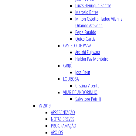
Lucas Henrique Santos
Marcelo Brites
Milton Ostetto, Tadeu Vilani e
Orlando Azevedo
Pepe Faraldo
Quico Garcia
CASTELO DE PAIVA
Atsushi Fujiwara
Hélder Paz Monteiro
GRIJÓ
Jose Beut
LOUROSA
Cristina Vicente
VILAR DE ANDORINHO
Salvatore Petrilli
iN 2019
APRESENTAÇÃO
NOTAS BREVES
PROGRAMAÇÃO
APOIOS