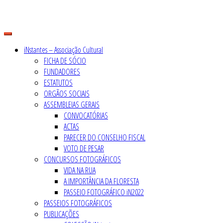
Skip
to
content
iNstantes – Associação Cultural
FICHA DE SÓCIO
FUNDADORES
ESTATUTOS
ORGÃOS SOCIAIS
ASSEMBLEIAS GERAIS
CONVOCATÓRIAS
ACTAS
PARECER DO CONSELHO FISCAL
VOTO DE PESAR
CONCURSOS FOTOGRÁFICOS
VIDA NA RUA
A IMPORTÂNCIA DA FLORESTA
PASSEIO FOTOGRÁFICO iN2022
PASSEIOS FOTOGRÁFICOS
PUBLICAÇÕES