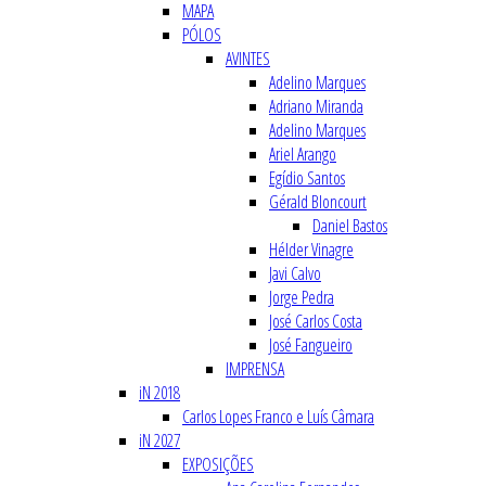
MAPA
PÓLOS
AVINTES
Adelino Marques
Adriano Miranda
Adelino Marques
Ariel Arango
Egídio Santos
Gérald Bloncourt
Daniel Bastos
Hélder Vinagre
Javi Calvo
Jorge Pedra
José Carlos Costa
José Fangueiro
IMPRENSA
iN 2018
Carlos Lopes Franco e Luís Câmara
iN 2027
EXPOSIÇÕES