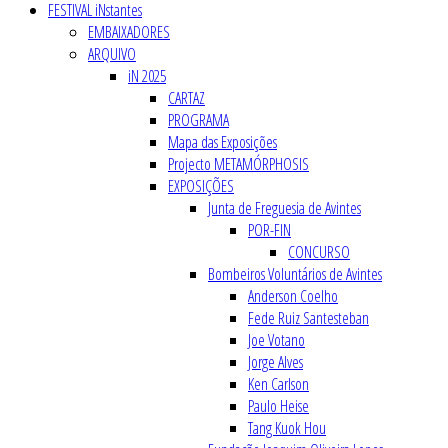
FESTIVAL iNstantes
EMBAIXADORES
ARQUIVO
iN 2025
CARTAZ
PROGRAMA
Mapa das Exposições
Projecto METAMÓRPHOSIS
EXPOSIÇÕES
Junta de Freguesia de Avintes
POR-FIN
CONCURSO
Bombeiros Voluntários de Avintes
Anderson Coelho
Fede Ruiz Santesteban
Joe Votano
Jorge Alves
Ken Carlson
Paulo Heise
Tang Kuok Hou