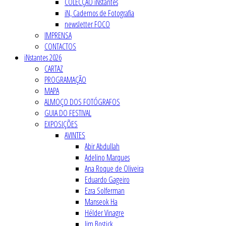
COLECÇÃO iNstantes
iN, Cadernos de Fotografia
newsletter FOCO
IMPRENSA
CONTACTOS
iNstantes 2026
CARTAZ
PROGRAMAÇÃO
MAPA
ALMOÇO DOS FOTÓGRAFOS
GUIA DO FESTIVAL
EXPOSIÇÕES
AVINTES
Abir Abdullah
Adelino Marques
Ana Roque de Oliveira
Eduardo Gageiro
Ezra Solferman
Manseok Ha
Hélder Vinagre
Jim Bostick