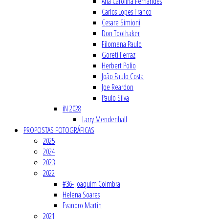
Ana Carolina Fernandes
Carlos Lopes Franco
Cesare Simioni
Don Toothaker
Filomena Paulo
Goreti Ferraz
Herbert Polio
João Paulo Costa
Joe Reardon
Paulo Silva
iN 2028
Larry Mendenhall
PROPOSTAS FOTOGRÁFICAS
2025
2024
2023
2022
#36- Joaquim Coimbra
Helena Soares
Evandro Martin
2021