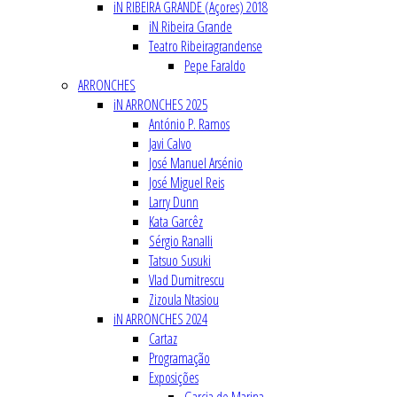
iN RIBEIRA GRANDE (Açores) 2018
iN Ribeira Grande
Teatro Ribeiragrandense
Pepe Faraldo
ARRONCHES
iN ARRONCHES 2025
António P. Ramos
Javi Calvo
José Manuel Arsénio
José Miguel Reis
Larry Dunn
Kata Garcêz
Sérgio Ranalli
Tatsuo Susuki
Vlad Dumitrescu
Zizoula Ntasiou
iN ARRONCHES 2024
Cartaz
Programação
Exposições