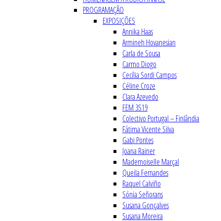
PROGRAMAÇÃO
EXPOSIÇÕES
Annika Haas
Armineh Hovanesian
Carla de Sousa
Carmo Diogo
Cecília Sordi Campos
Céline Croze
Clara Azevedo
FEM 3S19
Colectivo Portugal – Finlândia
Fátima Vicente Silva
Gabi Pontes
Joana Rainer
Mademoiselle Marçal
Queila Fernandes
Raquel Calviño
Sónia Señorans
Susana Gonçalves
Susana Moreira