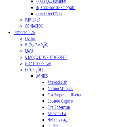
COLECÇÃO iNstantes
iN, Cadernos de Fotografia
newsletter FOCO
IMPRENSA
CONTACTOS
iNstantes 2026
CARTAZ
PROGRAMAÇÃO
MAPA
ALMOÇO DOS FOTÓGRAFOS
GUIA DO FESTIVAL
EXPOSIÇÕES
AVINTES
Abir Abdullah
Adelino Marques
Ana Roque de Oliveira
Eduardo Gageiro
Ezra Solferman
Manseok Ha
Hélder Vinagre
Jim Bostick