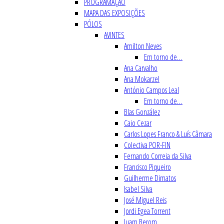
PROGRAMAÇÃO
MAPA DAS EXPOSIÇÕES
PÓLOS
AVINTES
Amilton Neves
Em torno de…
Ana Carvalho
Ana Mokarzel
António Campos Leal
Em torno de…
Blas González
Caio Cezar
Carlos Lopes Franco & Luís Câmara
Colectiva POR-FIN
Fernando Correia da Silva
Francisco Piqueiro
Guilherme Dimatos
Isabel Silva
José Miguel Reis
Jordi Egea Torrent
Juam Berom