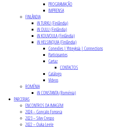
PROGRAMAÇÃO
IMPRENSA
FINLÂNDIA
iN TURKU (Finlândia)
iN OULU (Finlândia)
iN KOUVOULA (Finlândia)
iN HELSINQUIA (Finlândia)
Conexões | Yhteyksiä | Connections
Participantes
Cartaz
CONTACTOS
Catálogo
Vídeos
ROMÉNIA
iN CONSTANTA (Roménia)
PARCERIAS
ENCONTROS DA IMAGEM
2024 – Gonçalo Fonseca
2023 – Silvy Crespo
2022 – Ouka Leele