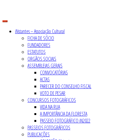
Skip
to
content
iNstantes – Associação Cultural
FICHA DE SÓCIO
FUNDADORES
ESTATUTOS
ORGÃOS SOCIAIS
ASSEMBLEIAS GERAIS
CONVOCATÓRIAS
ACTAS
PARECER DO CONSELHO FISCAL
VOTO DE PESAR
CONCURSOS FOTOGRÁFICOS
VIDA NA RUA
A IMPORTÂNCIA DA FLORESTA
PASSEIO FOTOGRÁFICO iN2022
PASSEIOS FOTOGRÁFICOS
PUBLICAÇÕES