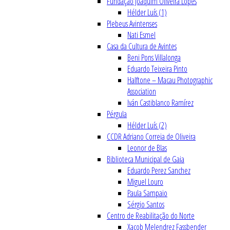
Fundação Joaquim Oliveira Lopes
Hélder Luís (1)
Plebeus Avintenses
Nati Esmel
Casa da Cultura de Avintes
Beni Pons Villalonga
Eduardo Teixeira Pinto
Halftone – Macau Photographic
Association
Iván Castiblanco Ramírez
Pérgula
Hélder Luís (2)
CCDR Adriano Correia de Oliveira
Leonor de Blas
Biblioteca Municipal de Gaia
Eduardo Perez Sanchez
Miguel Louro
Paula Sampaio
Sérgio Santos
Centro de Reabilitação do Norte
Xacob Melendrez Fassbender