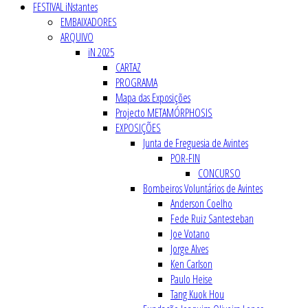
FESTIVAL iNstantes
EMBAIXADORES
ARQUIVO
iN 2025
CARTAZ
PROGRAMA
Mapa das Exposições
Projecto METAMÓRPHOSIS
EXPOSIÇÕES
Junta de Freguesia de Avintes
POR-FIN
CONCURSO
Bombeiros Voluntários de Avintes
Anderson Coelho
Fede Ruiz Santesteban
Joe Votano
Jorge Alves
Ken Carlson
Paulo Heise
Tang Kuok Hou