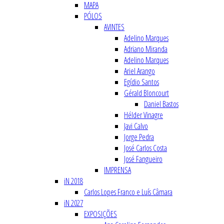
MAPA
PÓLOS
AVINTES
Adelino Marques
Adriano Miranda
Adelino Marques
Ariel Arango
Egídio Santos
Gérald Bloncourt
Daniel Bastos
Hélder Vinagre
Javi Calvo
Jorge Pedra
José Carlos Costa
José Fangueiro
IMPRENSA
iN 2018
Carlos Lopes Franco e Luís Câmara
iN 2027
EXPOSIÇÕES