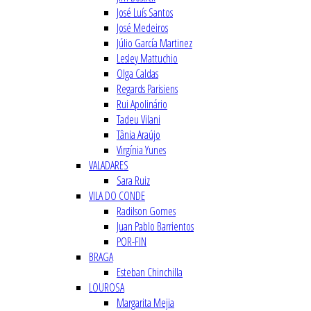
José Luís Santos
José Medeiros
Júlio García Martinez
Lesley Mattuchio
Olga Caldas
Regards Parisiens
Rui Apolinário
Tadeu Vilani
Tânia Araújo
Virgínia Yunes
VALADARES
Sara Ruiz
VILA DO CONDE
Radilson Gomes
Juan Pablo Barrientos
POR-FIN
BRAGA
Esteban Chinchilla
LOUROSA
Margarita Mejia