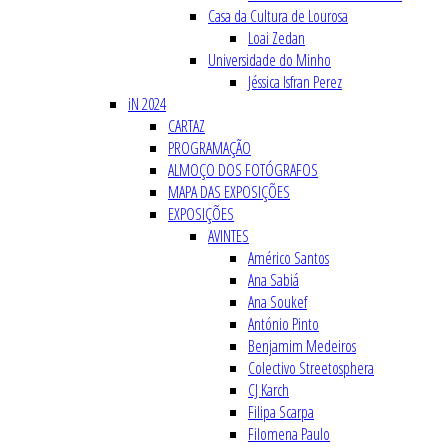
Casa da Cultura de Lourosa
Loai Zedan
Universidade do Minho
Jéssica Isfran Perez
iN 2024
CARTAZ
PROGRAMAÇÃO
ALMOÇO DOS FOTÓGRAFOS
MAPA DAS EXPOSIÇÕES
EXPOSIÇÕES
AVINTES
Américo Santos
Ana Sabiá
Ana Soukef
António Pinto
Benjamim Medeiros
Colectivo Streetosphera
CJ Karch
Filipa Scarpa
Filomena Paulo