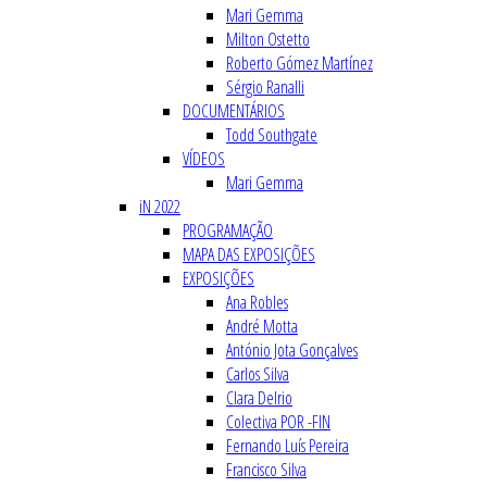
Mari Gemma
Milton Ostetto
Roberto Gómez Martínez
Sérgio Ranalli
DOCUMENTÁRIOS
Todd Southgate
VÍDEOS
Mari Gemma
iN 2022
PROGRAMAÇÃO
MAPA DAS EXPOSIÇÕES
EXPOSIÇÕES
Ana Robles
André Motta
António Jota Gonçalves
Carlos Silva
Clara Delrio
Colectiva POR -FIN
Fernando Luís Pereira
Francisco Silva