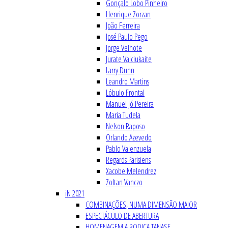
Gonçalo Lobo Pinheiro
Henrique Zorzan
João Ferreira
José Paulo Pego
Jorge Velhote
Jurate Vaiciukaite
Larry Dunn
Leandro Martins
Lóbulo Frontal
Manuel Jó Pereira
Maria Tudela
Nelson Raposo
Orlando Azevedo
Pablo Valenzuela
Regards Parisiens
Xacobe Melendrez
Zoltan Vanczo
iN 2021
COMBINAÇÕES, NUMA DIMENSÃO MAIOR
ESPECTÁCULO DE ABERTURA
HOMENAGEM A RODICA TANASE