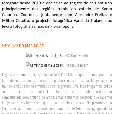
fotografa desde 2010 e dedica-se ao registo do céu noturno
principalmente das regiões rurais do estado de Santa
Catarina. Coordena, juntamente com Alexandre Freitas e
Milton Ostetto, o projecto fotográfico Varal da Trajano que
leva a fotografia às ruas de Florianópolis.
EXPOSIÇÂO
: DO MAR AO CÉU
© Paulo Goeth
© Kléber Steinbach
Engana-se quem acredita que fotografar é fácil. Não há quem nunca apontou a
lente de sua máquina para o mar ou para o céu, os temas mais fotografados no
mundo, e não se tenha envaidecido de ter gravado uma linda imagem no ccd da
super câmera ou do celular. E também que não a tenha mostrado ou
compartilhado com orgulho de artista. Então acabamos pensando que sabemos
fotografar, que sabemos ver, que temos um olhar especial. Aí¬ passamos pelo
Varal da Trajano e nos deparamos com o que o Paulo Goeth enxerga quando sai