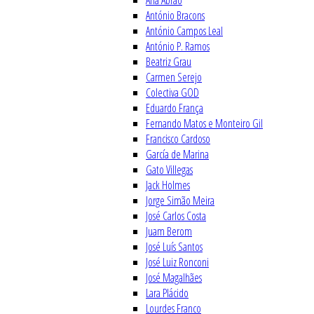
Ana Abrão
António Bracons
António Campos Leal
António P. Ramos
Beatriz Grau
Carmen Serejo
Colectiva GOD
Eduardo França
Fernando Matos e Monteiro Gil
Francisco Cardoso
García de Marina
Gato Villegas
Jack Holmes
Jorge Simão Meira
José Carlos Costa
Juam Berom
José Luís Santos
José Luiz Ronconi
José Magalhães
Lara Plácido
Lourdes Franco