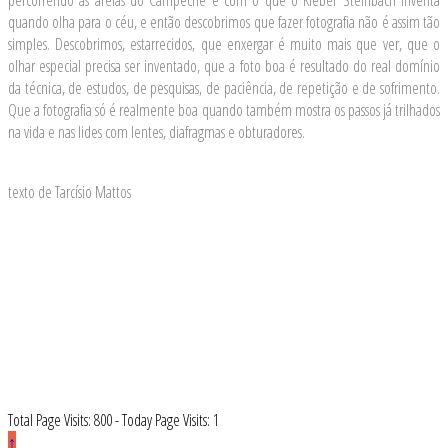
percorrendo as areias do Campeche e com o que o Kleber Steinbach inventa
quando olha para o céu, e então descobrimos que fazer fotografia não é assim tão
simples. Descobrimos, estarrecidos, que enxergar é muito mais que ver, que o
olhar especial precisa ser inventado, que a foto boa é resultado do real domínio
da técnica, de estudos, de pesquisas, de paciência, de repetição e de sofrimento.
Que a fotografia só é realmente boa quando também mostra os passos já trilhados
na vida e nas lides com lentes, diafragmas e obturadores.
texto de Tarcísio Mattos
Total Page Visits: 800 - Today Page Visits: 1
↑