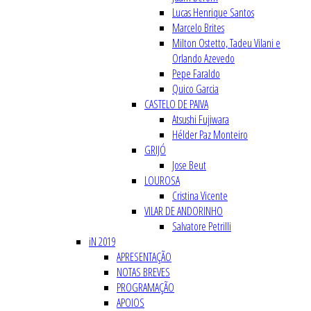
Lucas Henrique Santos
Marcelo Brites
Milton Ostetto, Tadeu Vilani e
Orlando Azevedo
Pepe Faraldo
Quico Garcia
CASTELO DE PAIVA
Atsushi Fujiwara
Hélder Paz Monteiro
GRIJÓ
Jose Beut
LOUROSA
Cristina Vicente
VILAR DE ANDORINHO
Salvatore Petrilli
iN 2019
APRESENTAÇÃO
NOTAS BREVES
PROGRAMAÇÃO
APOIOS