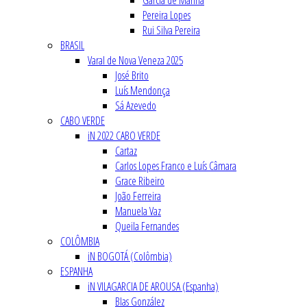
Garcia de Marina
Pereira Lopes
Rui Silva Pereira
BRASIL
Varal de Nova Veneza 2025
José Brito
Luís Mendonça
Sá Azevedo
CABO VERDE
iN 2022 CABO VERDE
Cartaz
Carlos Lopes Franco e Luís Câmara
Grace Ribeiro
João Ferreira
Manuela Vaz
Queila Fernandes
COLÔMBIA
iN BOGOTÁ (Colômbia)
ESPANHA
iN VILAGARCIA DE AROUSA (Espanha)
Blas González