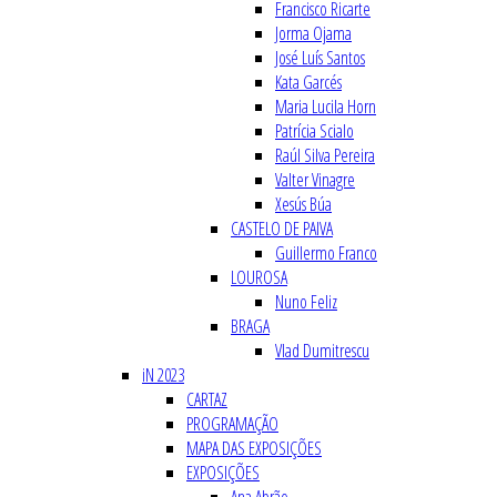
Francisco Ricarte
Jorma Ojama
José Luís Santos
Kata Garcés
Maria Lucila Horn
Patrícia Scialo
Raúl Silva Pereira
Valter Vinagre
Xesús Búa
CASTELO DE PAIVA
Guillermo Franco
LOUROSA
Nuno Feliz
BRAGA
Vlad Dumitrescu
iN 2023
CARTAZ
PROGRAMAÇÃO
MAPA DAS EXPOSIÇÕES
EXPOSIÇÕES