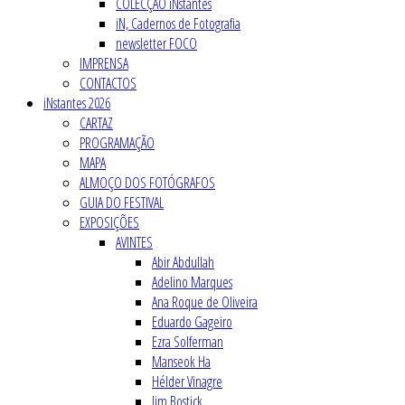
COLECÇÃO iNstantes
iN, Cadernos de Fotografia
newsletter FOCO
IMPRENSA
CONTACTOS
iNstantes 2026
CARTAZ
PROGRAMAÇÃO
MAPA
ALMOÇO DOS FOTÓGRAFOS
GUIA DO FESTIVAL
EXPOSIÇÕES
AVINTES
Abir Abdullah
Adelino Marques
Ana Roque de Oliveira
Eduardo Gageiro
Ezra Solferman
Manseok Ha
Hélder Vinagre
Jim Bostick