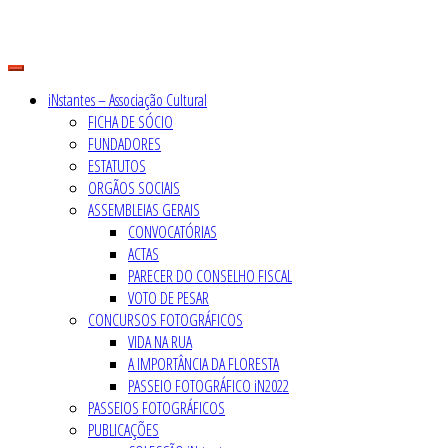
Skip
to
content
iNstantes – Associação Cultural
FICHA DE SÓCIO
FUNDADORES
ESTATUTOS
ORGÃOS SOCIAIS
ASSEMBLEIAS GERAIS
CONVOCATÓRIAS
ACTAS
PARECER DO CONSELHO FISCAL
VOTO DE PESAR
CONCURSOS FOTOGRÁFICOS
VIDA NA RUA
A IMPORTÂNCIA DA FLORESTA
PASSEIO FOTOGRÁFICO iN2022
PASSEIOS FOTOGRÁFICOS
PUBLICAÇÕES