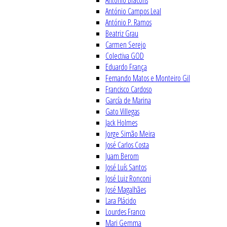
António Bracons
António Campos Leal
António P. Ramos
Beatriz Grau
Carmen Serejo
Colectiva GOD
Eduardo França
Fernando Matos e Monteiro Gil
Francisco Cardoso
García de Marina
Gato Villegas
Jack Holmes
Jorge Simão Meira
José Carlos Costa
Juam Berom
José Luís Santos
José Luiz Ronconi
José Magalhães
Lara Plácido
Lourdes Franco
Mari Gemma