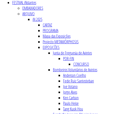
FESTIVAL iNstantes
EMBAIXADORES
ARQUIVO
iN 2025
CARTAZ
PROGRAMA
Mapa das Exposições
Projecto METAMÓRPHOSIS
EXPOSIÇÕES
Junta de Freguesia de Avintes
POR-FIN
CONCURSO
Bombeiros Voluntários de Avintes
Anderson Coelho
Fede Ruiz Santesteban
Joe Votano
Jorge Alves
Ken Carlson
Paulo Heise
Tang Kuok Hou