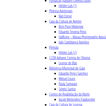
Fundação Joaquim Oliveira Lopes
Hélder Luís (1)
Plebeus Avintenses
Nati Esmel
Casa da Cultura de Avintes
Beni Pons Villalonga
Eduardo Teixeira Pinto
Halftone – Macau Photographic Associ
Iván Castiblanco Ramírez
Pérgula
Hélder Luís (2)
CCDR Adriano Correia de Oliveira
Leonor de Blas
Biblioteca Municipal de Gaia
Eduardo Perez Sanchez
Miguel Louro
Paula Sampaio
Sérgio Santos
Centro de Reabilitação do Norte
Xacob Melendrez Fassbender
Casa da Cultura de Lourosa