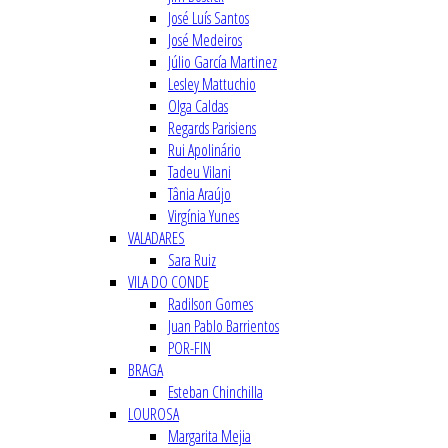
José Luís Santos
José Medeiros
Júlio García Martinez
Lesley Mattuchio
Olga Caldas
Regards Parisiens
Rui Apolinário
Tadeu Vilani
Tânia Araújo
Virgínia Yunes
VALADARES
Sara Ruiz
VILA DO CONDE
Radilson Gomes
Juan Pablo Barrientos
POR-FIN
BRAGA
Esteban Chinchilla
LOUROSA
Margarita Mejia