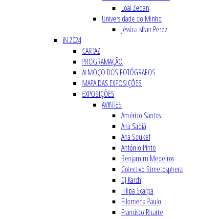
Loai Zedan
Universidade do Minho
Jéssica Isfran Perez
iN 2024
CARTAZ
PROGRAMAÇÃO
ALMOÇO DOS FOTÓGRAFOS
MAPA DAS EXPOSIÇÕES
EXPOSIÇÕES
AVINTES
Américo Santos
Ana Sabiá
Ana Soukef
António Pinto
Benjamim Medeiros
Colectivo Streetosphera
CJ Karch
Filipa Scarpa
Filomena Paulo
Francisco Ricarte