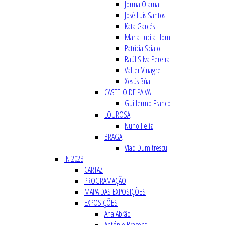
Jorma Ojama
José Luís Santos
Kata Garcés
Maria Lucila Horn
Patrícia Scialo
Raúl Silva Pereira
Valter Vinagre
Xesús Búa
CASTELO DE PAIVA
Guillermo Franco
LOUROSA
Nuno Feliz
BRAGA
Vlad Dumitrescu
iN 2023
CARTAZ
PROGRAMAÇÃO
MAPA DAS EXPOSIÇÕES
EXPOSIÇÕES
Ana Abrão