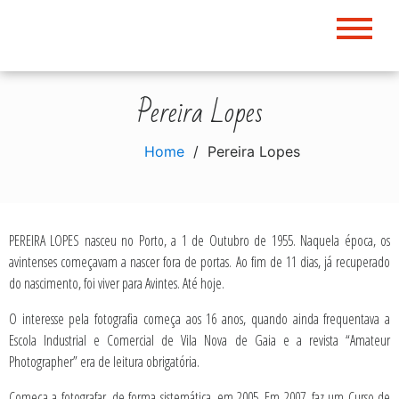
Skip
to
content
Pereira Lopes
Home
Pereira Lopes
PEREIRA LOPES nasceu no Porto, a 1 de Outubro de 1955. Naquela época, os
avintenses começavam a nascer fora de portas. Ao fim de 11 dias, já recuperado
do nascimento, foi viver para Avintes. Até hoje.
O interesse pela fotografia começa aos 16 anos, quando ainda frequentava a
Escola Industrial e Comercial de Vila Nova de Gaia e a revista “Amateur
Photographer” era de leitura obrigatória.
Começa a fotografar, de forma sistemática, em 2005. Em 2007, faz um Curso de