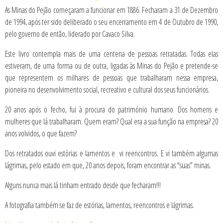
As Minas do Pejão começaram a funcionar em 1886. Fecharam a 31 de Dezembro
de 1994, após ter sido deliberado o seu encerramento em 4 de Outubro de 1990,
pelo governo de então, liderado por Cavaco Silva.
Este livro contempla mais de uma centena de pessoas retratadas. Todas elas
estiveram, de uma forma ou de outra, ligadas às Minas do Pejão e pretende-se
que representem os milhares de pessoas que trabalharam nessa empresa,
pioneira no desenvolvimento social, recreativo e cultural dos seus funcionários.
20 anos após o fecho, fui à procura do património humano. Dos homens e
mulheres que lá trabalharam. Quem eram? Qual era a sua função na empresa? 20
anos volvidos, o que fazem?
Dos retratados ouvi estórias e lamentos e vi reencontros. E vi também algumas
lágrimas, pelo estado em que, 20 anos depois, foram encontrar as “suas” minas.
Alguns nunca mais lá tinham entrado desde que fecharam!!!
A fotografia também se faz de estórias, lamentos, reencontros e lágrimas.