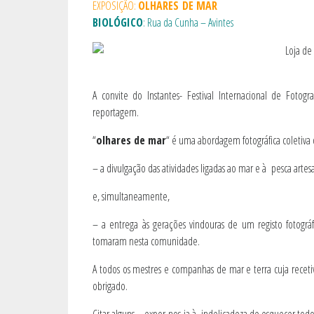
EXPOSIÇÃO:
OLHARES DE MAR
BIOLÓGICO
: Rua da Cunha – Avintes
A convite do Instantes- Festival Internacional de Fotog
reportagem.
“
olhares de mar
“ é uma abordagem fotográfica coletiv
– a divulgação das atividades ligadas ao mar e à pesca arte
e, simultaneamente,
– a entrega às gerações vindouras de um registo fotográ
tomaram nesta comunidade.
A todos os mestres e companhas de mar e terra cuja recetiv
obrigado.
Citar alguns… expor-nos-ia à indelicadeza de esquecer todos