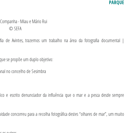
PARQUE
© SEFA
rafia de Avintes, trazemos um trabalho na área da fotografia documental |
a que se propõe um duplo objetivo:
sanal no concelho de Sesimbra
fico e escrito denunciador da influência que o mar e a pesca desde sempre
idade concorreu para a recolha fotográfica destes “olhares de mar”, um muito
 os outros.