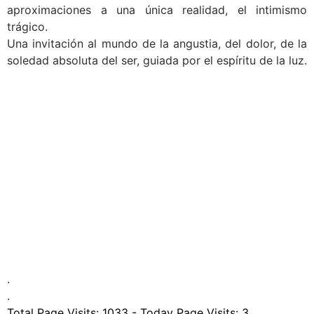
aproximaciones a una única realidad, el intimismo
trágico.
Una invitación al mundo de la angustia, del dolor, de la
soledad absoluta del ser, guiada por el espíritu de la luz.
.
.
.
.
.
.
.
.
.
.
.
.
.
.
Total Page Visits: 1033 - Today Page Visits: 3