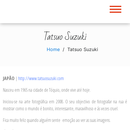
Skip
to
content
Tatsuo Suzuki
Home
Tatsuo Suzuki
JAPÃO
|
http://www.tatsuosuzuki.com
Nasceu em 1965 na cidade de Tóquio, onde vive até hoje.
Iniciou-se na arte fotográfica em 2008. O seu objectivo de fotografar na rua é
mostrar como o mundo é bonito, interessante, maravilhoso e ás vezes cruel.
Fica muito feliz quando alguém sente emoção ao ver as suas imagens.