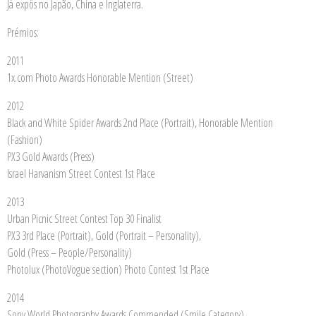
Já expôs no Japão, China e Inglaterra.
Prémios:
2011
1x.com Photo Awards Honorable Mention (Street)
2012
Black and White Spider Awards 2nd Place (Portrait), Honorable Mention
(Fashion)
PX3 Gold Awards (Press)
Israel Harvanism Street Contest 1st Place
2013
Urban Picnic Street Contest Top 30 Finalist
PX3 3rd Place (Portrait), Gold (Portrait – Personality),
Gold (Press – People/Personality)
Photolux (PhotoVogue section) Photo Contest 1st Place
2014
Sony World Photography Awards Commended (Smile Category)