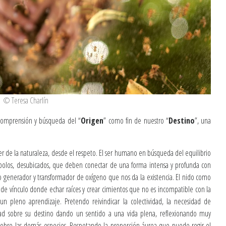
© Teresa Charlín
 comprensión y búsqueda del “
Origen
” como fin de nuestro “
Destino
”, una
 de la naturaleza, desde el respeto. El ser humano en búsqueda del equilibrio
ímbolos, desubicados, que deben conectar de una forma intensa y profunda con
o generador y transformador de oxígeno que nos da la existencia. El nido como
, de vínculo donde echar raíces y crear cimientos que no es incompatible con la
un pleno aprendizaje. Pretendo reivindicar la colectividad, la necesidad de
dad sobre su destino dando un sentido a una vida plena, reflexionando muy
sobre las demás especies. Respetando la proporción áurea que puede regir el