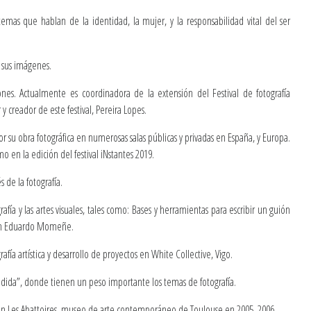
 temas que hablan de la identidad, la mujer, y la responsabilidad vital del ser
n sus imágenes.
ones. Actualmente es coordinadora de la extensión del Festival de fotografía
y creador de este festival, Pereira Lopes.
rior su obra fotográfica en numerosas salas públicas y privadas en España, y Europa.
o en la edición del festival iNstantes 2019.
 de la fotografía.
fía y las artes visuales, tales como: Bases y herramientas para escribir un guión
egún Eduardo Momeñe.
fía artística y desarrollo de proyectos en White Collective, Vigo.
cendida”, donde tienen un peso importante los temas de fotografía.
rt” en Les Abattoires, museo de arte contemporáneo de Toulouse en 2005, 2006.