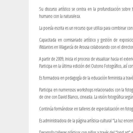
Su discurso artístico se centra en la profundización sobre
humano con la naturaleza.
La poesía escrita es un recurso que utiliza para combinar co
Capacitada en comisariado artístico y gestión de exposici
iNstantes en Vilagarcía de Arousa colaborando con el director 
A partir de 2009, inicia el proceso de visualizar hacia el exte
Participa en la última edición del Outono Fotográfico, así com
Es formadora en pedagogía de la educación feminista a través
Participa en numerosos workshops relacionados con la fotogra
de cine con David Blanco, cineasta. La visión fotográfica s
Continúa formándose en talleres de especialización en fotogra
Es administradora de la página artística-cultural “La luz en
Desarrolla talleres plásticos con niños a través del “land a