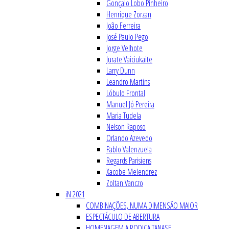
Gonçalo Lobo Pinheiro
Henrique Zorzan
João Ferreira
José Paulo Pego
Jorge Velhote
Jurate Vaiciukaite
Larry Dunn
Leandro Martins
Lóbulo Frontal
Manuel Jó Pereira
Maria Tudela
Nelson Raposo
Orlando Azevedo
Pablo Valenzuela
Regards Parisiens
Xacobe Melendrez
Zoltan Vanczo
iN 2021
COMBINAÇÕES, NUMA DIMENSÃO MAIOR
ESPECTÁCULO DE ABERTURA
HOMENAGEM A RODICA TANASE