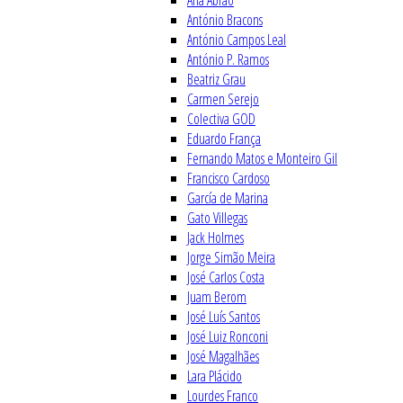
Ana Abrão
António Bracons
António Campos Leal
António P. Ramos
Beatriz Grau
Carmen Serejo
Colectiva GOD
Eduardo França
Fernando Matos e Monteiro Gil
Francisco Cardoso
García de Marina
Gato Villegas
Jack Holmes
Jorge Simão Meira
José Carlos Costa
Juam Berom
José Luís Santos
José Luiz Ronconi
José Magalhães
Lara Plácido
Lourdes Franco