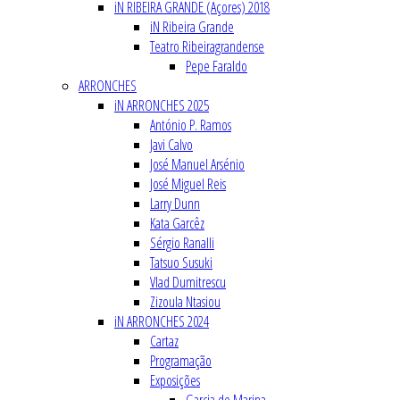
iN RIBEIRA GRANDE (Açores) 2018
iN Ribeira Grande
Teatro Ribeiragrandense
Pepe Faraldo
ARRONCHES
iN ARRONCHES 2025
António P. Ramos
Javi Calvo
José Manuel Arsénio
José Miguel Reis
Larry Dunn
Kata Garcêz
Sérgio Ranalli
Tatsuo Susuki
Vlad Dumitrescu
Zizoula Ntasiou
iN ARRONCHES 2024
Cartaz
Programação
Exposições