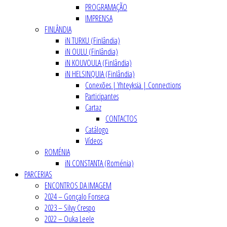
PROGRAMAÇÃO
IMPRENSA
FINLÂNDIA
iN TURKU (Finlândia)
iN OULU (Finlândia)
iN KOUVOULA (Finlândia)
iN HELSINQUIA (Finlândia)
Conexões | Yhteyksiä | Connections
Participantes
Cartaz
CONTACTOS
Catálogo
Vídeos
ROMÉNIA
iN CONSTANTA (Roménia)
PARCERIAS
ENCONTROS DA IMAGEM
2024 – Gonçalo Fonseca
2023 – Silvy Crespo
2022 – Ouka Leele