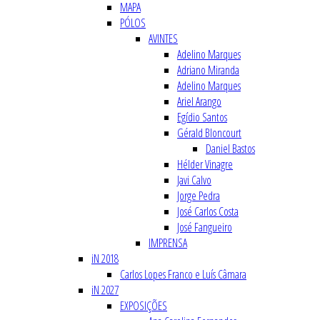
MAPA
PÓLOS
AVINTES
Adelino Marques
Adriano Miranda
Adelino Marques
Ariel Arango
Egídio Santos
Gérald Bloncourt
Daniel Bastos
Hélder Vinagre
Javi Calvo
Jorge Pedra
José Carlos Costa
José Fangueiro
IMPRENSA
iN 2018
Carlos Lopes Franco e Luís Câmara
iN 2027
EXPOSIÇÕES