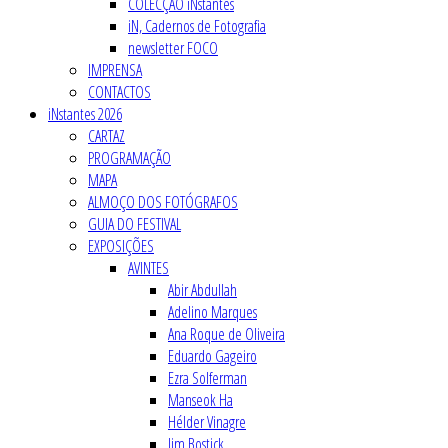
COLECÇÃO iNstantes
iN, Cadernos de Fotografia
newsletter FOCO
IMPRENSA
CONTACTOS
iNstantes 2026
CARTAZ
PROGRAMAÇÃO
MAPA
ALMOÇO DOS FOTÓGRAFOS
GUIA DO FESTIVAL
EXPOSIÇÕES
AVINTES
Abir Abdullah
Adelino Marques
Ana Roque de Oliveira
Eduardo Gageiro
Ezra Solferman
Manseok Ha
Hélder Vinagre
Jim Bostick