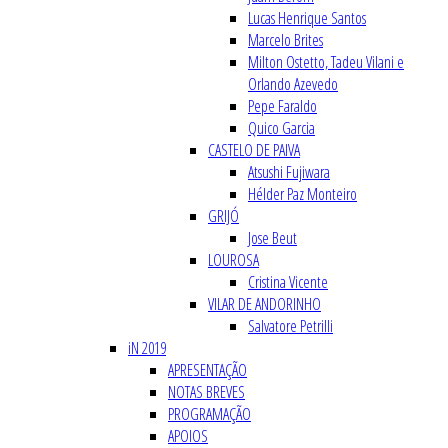
Lucas Henrique Santos
Marcelo Brites
Milton Ostetto, Tadeu Vilani e
Orlando Azevedo
Pepe Faraldo
Quico Garcia
CASTELO DE PAIVA
Atsushi Fujiwara
Hélder Paz Monteiro
GRIJÓ
Jose Beut
LOUROSA
Cristina Vicente
VILAR DE ANDORINHO
Salvatore Petrilli
iN 2019
APRESENTAÇÃO
NOTAS BREVES
PROGRAMAÇÃO
APOIOS