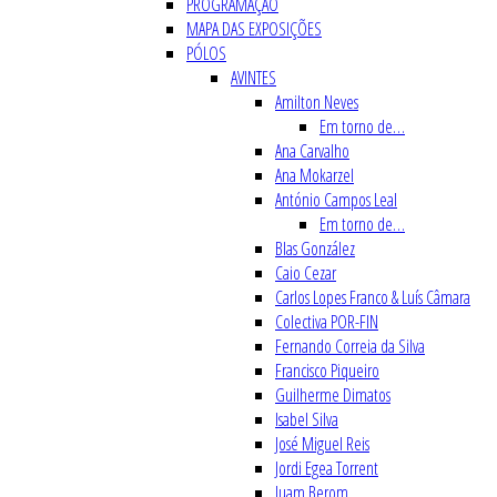
PROGRAMAÇÃO
MAPA DAS EXPOSIÇÕES
PÓLOS
AVINTES
Amilton Neves
Em torno de…
Ana Carvalho
Ana Mokarzel
António Campos Leal
Em torno de…
Blas González
Caio Cezar
Carlos Lopes Franco & Luís Câmara
Colectiva POR-FIN
Fernando Correia da Silva
Francisco Piqueiro
Guilherme Dimatos
Isabel Silva
José Miguel Reis
Jordi Egea Torrent
Juam Berom