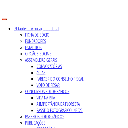
Skip
to
content
iNstantes – Associação Cultural
FICHA DE SÓCIO
FUNDADORES
ESTATUTOS
ORGÃOS SOCIAIS
ASSEMBLEIAS GERAIS
CONVOCATÓRIAS
ACTAS
PARECER DO CONSELHO FISCAL
VOTO DE PESAR
CONCURSOS FOTOGRÁFICOS
VIDA NA RUA
A IMPORTÂNCIA DA FLORESTA
PASSEIO FOTOGRÁFICO iN2022
PASSEIOS FOTOGRÁFICOS
PUBLICAÇÕES