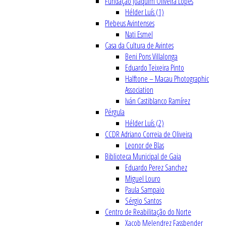
Fundação Joaquim Oliveira Lopes
Hélder Luís (1)
Plebeus Avintenses
Nati Esmel
Casa da Cultura de Avintes
Beni Pons Villalonga
Eduardo Teixeira Pinto
Halftone – Macau Photographic
Association
Iván Castiblanco Ramírez
Pérgula
Hélder Luís (2)
CCDR Adriano Correia de Oliveira
Leonor de Blas
Biblioteca Municipal de Gaia
Eduardo Perez Sanchez
Miguel Louro
Paula Sampaio
Sérgio Santos
Centro de Reabilitação do Norte
Xacob Melendrez Fassbender