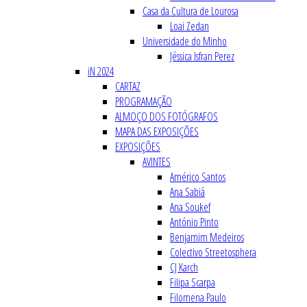
Casa da Cultura de Lourosa
Loai Zedan
Universidade do Minho
Jéssica Isfran Perez
iN 2024
CARTAZ
PROGRAMAÇÃO
ALMOÇO DOS FOTÓGRAFOS
MAPA DAS EXPOSIÇÕES
EXPOSIÇÕES
AVINTES
Américo Santos
Ana Sabiá
Ana Soukef
António Pinto
Benjamim Medeiros
Colectivo Streetosphera
CJ Karch
Filipa Scarpa
Filomena Paulo