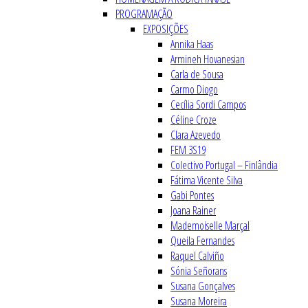
PROGRAMAÇÃO
EXPOSIÇÕES
Annika Haas
Armineh Hovanesian
Carla de Sousa
Carmo Diogo
Cecília Sordi Campos
Céline Croze
Clara Azevedo
FEM 3S19
Colectivo Portugal – Finlândia
Fátima Vicente Silva
Gabi Pontes
Joana Rainer
Mademoiselle Marçal
Queila Fernandes
Raquel Calviño
Sónia Señorans
Susana Gonçalves
Susana Moreira