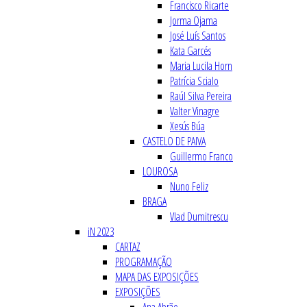
Francisco Ricarte
Jorma Ojama
José Luís Santos
Kata Garcés
Maria Lucila Horn
Patrícia Scialo
Raúl Silva Pereira
Valter Vinagre
Xesús Búa
CASTELO DE PAIVA
Guillermo Franco
LOUROSA
Nuno Feliz
BRAGA
Vlad Dumitrescu
iN 2023
CARTAZ
PROGRAMAÇÃO
MAPA DAS EXPOSIÇÕES
EXPOSIÇÕES