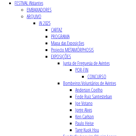
FESTIVAL iNstantes
EMBAIXADORES
ARQUIVO
iN 2025
CARTAZ
PROGRAMA
Mapa das Exposições
Projecto METAMÓRPHOSIS
EXPOSIÇÕES
Junta de Freguesia de Avintes
POR-FIN
CONCURSO
Bombeiros Voluntários de Avintes
Anderson Coelho
Fede Ruiz Santesteban
Joe Votano
Jorge Alves
Ken Carlson
Paulo Heise
Tang Kuok Hou