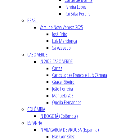
Garcia de Marina
Pereira Lopes
Rui Silva Pereira
BRASIL
Varal de Nova Veneza 2025
José Brito
Luís Mendonça
Sá Azevedo
CABO VERDE
iN 2022 CABO VERDE
Cartaz
Carlos Lopes Franco e Luís Câmara
Grace Ribeiro
João Ferreira
Manuela Vaz
Queila Fernandes
COLÔMBIA
iN BOGOTÁ (Colômbia)
ESPANHA
iN VILAGARCIA DE AROUSA (Espanha)
Blas González