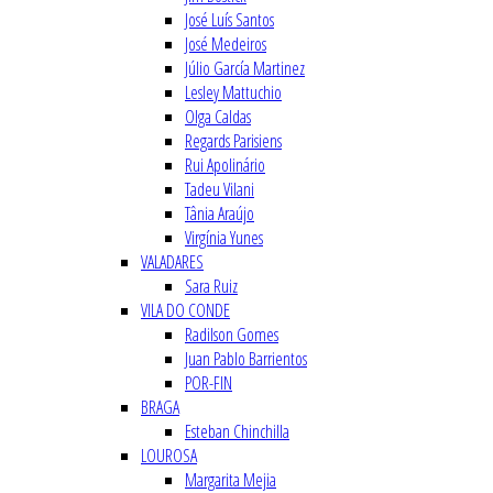
José Luís Santos
José Medeiros
Júlio García Martinez
Lesley Mattuchio
Olga Caldas
Regards Parisiens
Rui Apolinário
Tadeu Vilani
Tânia Araújo
Virgínia Yunes
VALADARES
Sara Ruiz
VILA DO CONDE
Radilson Gomes
Juan Pablo Barrientos
POR-FIN
BRAGA
Esteban Chinchilla
LOUROSA
Margarita Mejia