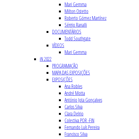
Mari Gemma
Milton Ostetto
Roberto Gómez Martínez
Sérgio Ranalli
DOCUMENTÁRIOS
Todd Southgate
VÍDEOS
Mari Gemma
iN 2022
PROGRAMAÇÃO
MAPA DAS EXPOSIÇÕES
EXPOSIÇÕES
Ana Robles
André Motta
António Jota Gonçalves
Carlos Silva
Clara Delrio
Colectiva POR -FIN
Fernando Luís Pereira
Francisco Silva