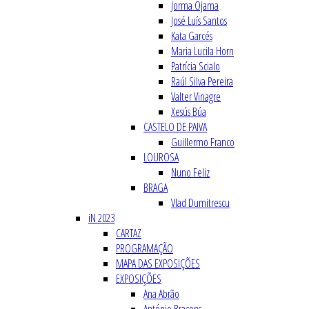
Jorma Ojama
José Luís Santos
Kata Garcés
Maria Lucila Horn
Patrícia Scialo
Raúl Silva Pereira
Valter Vinagre
Xesús Búa
CASTELO DE PAIVA
Guillermo Franco
LOUROSA
Nuno Feliz
BRAGA
Vlad Dumitrescu
iN 2023
CARTAZ
PROGRAMAÇÃO
MAPA DAS EXPOSIÇÕES
EXPOSIÇÕES
Ana Abrão