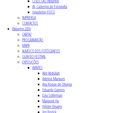
COLECÇÃO iNstantes
iN, Cadernos de Fotografia
newsletter FOCO
IMPRENSA
CONTACTOS
iNstantes 2026
CARTAZ
PROGRAMAÇÃO
MAPA
ALMOÇO DOS FOTÓGRAFOS
GUIA DO FESTIVAL
EXPOSIÇÕES
AVINTES
Abir Abdullah
Adelino Marques
Ana Roque de Oliveira
Eduardo Gageiro
Ezra Solferman
Manseok Ha
Hélder Vinagre
Jim Bostick