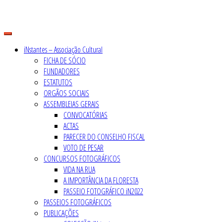
Skip
to
content
iNstantes – Associação Cultural
FICHA DE SÓCIO
FUNDADORES
ESTATUTOS
ORGÃOS SOCIAIS
ASSEMBLEIAS GERAIS
CONVOCATÓRIAS
ACTAS
PARECER DO CONSELHO FISCAL
VOTO DE PESAR
CONCURSOS FOTOGRÁFICOS
VIDA NA RUA
A IMPORTÂNCIA DA FLORESTA
PASSEIO FOTOGRÁFICO iN2022
PASSEIOS FOTOGRÁFICOS
PUBLICAÇÕES