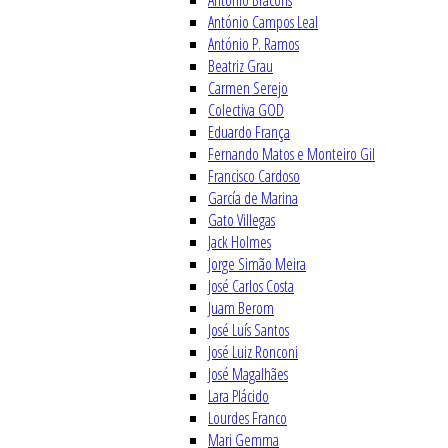
António Bracons
António Campos Leal
António P. Ramos
Beatriz Grau
Carmen Serejo
Colectiva GOD
Eduardo França
Fernando Matos e Monteiro Gil
Francisco Cardoso
García de Marina
Gato Villegas
Jack Holmes
Jorge Simão Meira
José Carlos Costa
Juam Berom
José Luís Santos
José Luiz Ronconi
José Magalhães
Lara Plácido
Lourdes Franco
Mari Gemma