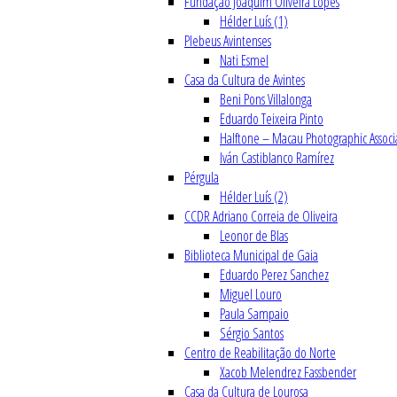
Fundação Joaquim Oliveira Lopes
Hélder Luís (1)
Plebeus Avintenses
Nati Esmel
Casa da Cultura de Avintes
Beni Pons Villalonga
Eduardo Teixeira Pinto
Halftone – Macau Photographic Associ
Iván Castiblanco Ramírez
Pérgula
Hélder Luís (2)
CCDR Adriano Correia de Oliveira
Leonor de Blas
Biblioteca Municipal de Gaia
Eduardo Perez Sanchez
Miguel Louro
Paula Sampaio
Sérgio Santos
Centro de Reabilitação do Norte
Xacob Melendrez Fassbender
Casa da Cultura de Lourosa