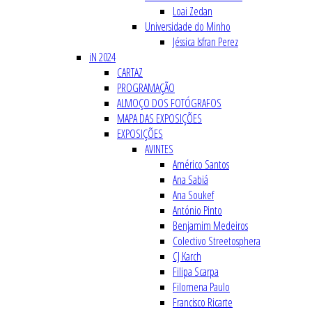
Loai Zedan
Universidade do Minho
Jéssica Isfran Perez
iN 2024
CARTAZ
PROGRAMAÇÃO
ALMOÇO DOS FOTÓGRAFOS
MAPA DAS EXPOSIÇÕES
EXPOSIÇÕES
AVINTES
Américo Santos
Ana Sabiá
Ana Soukef
António Pinto
Benjamim Medeiros
Colectivo Streetosphera
CJ Karch
Filipa Scarpa
Filomena Paulo
Francisco Ricarte