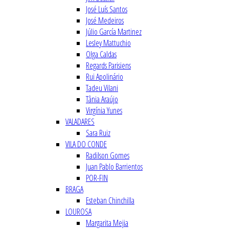
José Luís Santos
José Medeiros
Júlio García Martinez
Lesley Mattuchio
Olga Caldas
Regards Parisiens
Rui Apolinário
Tadeu Vilani
Tânia Araújo
Virgínia Yunes
VALADARES
Sara Ruiz
VILA DO CONDE
Radilson Gomes
Juan Pablo Barrientos
POR-FIN
BRAGA
Esteban Chinchilla
LOUROSA
Margarita Mejia