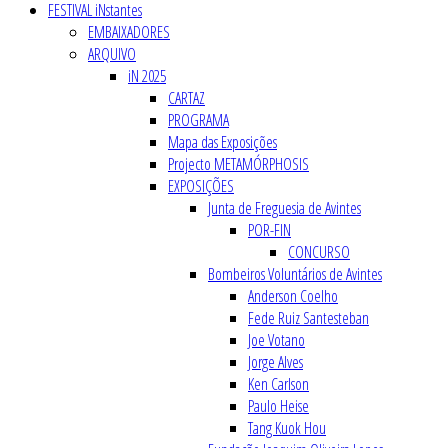
FESTIVAL iNstantes
EMBAIXADORES
ARQUIVO
iN 2025
CARTAZ
PROGRAMA
Mapa das Exposições
Projecto METAMÓRPHOSIS
EXPOSIÇÕES
Junta de Freguesia de Avintes
POR-FIN
CONCURSO
Bombeiros Voluntários de Avintes
Anderson Coelho
Fede Ruiz Santesteban
Joe Votano
Jorge Alves
Ken Carlson
Paulo Heise
Tang Kuok Hou