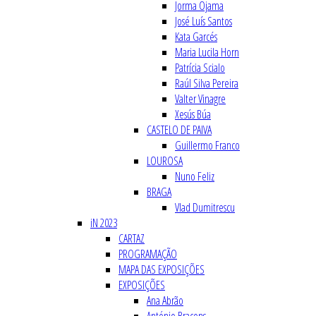
Jorma Ojama
José Luís Santos
Kata Garcés
Maria Lucila Horn
Patrícia Scialo
Raúl Silva Pereira
Valter Vinagre
Xesús Búa
CASTELO DE PAIVA
Guillermo Franco
LOUROSA
Nuno Feliz
BRAGA
Vlad Dumitrescu
iN 2023
CARTAZ
PROGRAMAÇÃO
MAPA DAS EXPOSIÇÕES
EXPOSIÇÕES
Ana Abrão