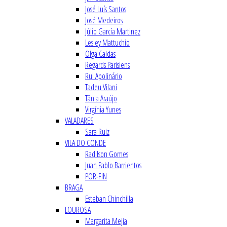
José Luís Santos
José Medeiros
Júlio García Martinez
Lesley Mattuchio
Olga Caldas
Regards Parisiens
Rui Apolinário
Tadeu Vilani
Tânia Araújo
Virgínia Yunes
VALADARES
Sara Ruiz
VILA DO CONDE
Radilson Gomes
Juan Pablo Barrientos
POR-FIN
BRAGA
Esteban Chinchilla
LOUROSA
Margarita Mejia