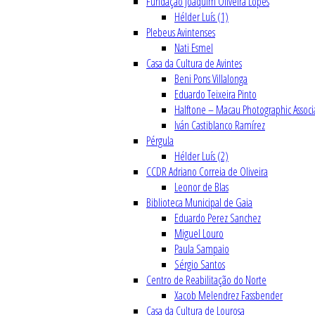
Fundação Joaquim Oliveira Lopes
Hélder Luís (1)
Plebeus Avintenses
Nati Esmel
Casa da Cultura de Avintes
Beni Pons Villalonga
Eduardo Teixeira Pinto
Halftone – Macau Photographic Associ
Iván Castiblanco Ramírez
Pérgula
Hélder Luís (2)
CCDR Adriano Correia de Oliveira
Leonor de Blas
Biblioteca Municipal de Gaia
Eduardo Perez Sanchez
Miguel Louro
Paula Sampaio
Sérgio Santos
Centro de Reabilitação do Norte
Xacob Melendrez Fassbender
Casa da Cultura de Lourosa