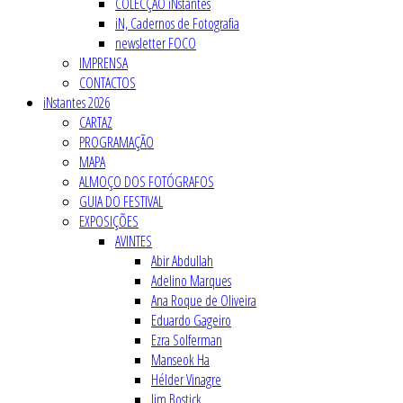
COLECÇÃO iNstantes
iN, Cadernos de Fotografia
newsletter FOCO
IMPRENSA
CONTACTOS
iNstantes 2026
CARTAZ
PROGRAMAÇÃO
MAPA
ALMOÇO DOS FOTÓGRAFOS
GUIA DO FESTIVAL
EXPOSIÇÕES
AVINTES
Abir Abdullah
Adelino Marques
Ana Roque de Oliveira
Eduardo Gageiro
Ezra Solferman
Manseok Ha
Hélder Vinagre
Jim Bostick