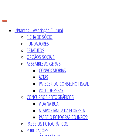
Skip
to
content
iNstantes – Associação Cultural
FICHA DE SÓCIO
FUNDADORES
ESTATUTOS
ORGÃOS SOCIAIS
ASSEMBLEIAS GERAIS
CONVOCATÓRIAS
ACTAS
PARECER DO CONSELHO FISCAL
VOTO DE PESAR
CONCURSOS FOTOGRÁFICOS
VIDA NA RUA
A IMPORTÂNCIA DA FLORESTA
PASSEIO FOTOGRÁFICO iN2022
PASSEIOS FOTOGRÁFICOS
PUBLICAÇÕES