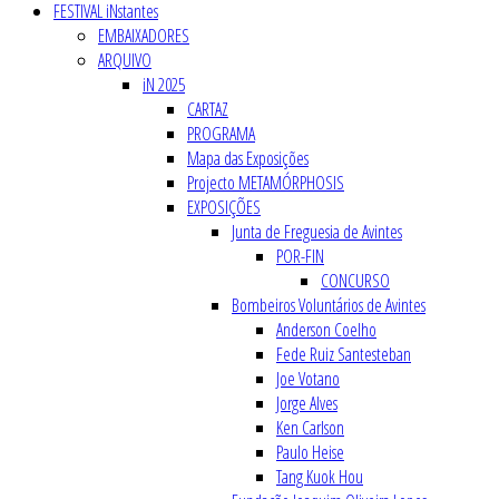
FESTIVAL iNstantes
EMBAIXADORES
ARQUIVO
iN 2025
CARTAZ
PROGRAMA
Mapa das Exposições
Projecto METAMÓRPHOSIS
EXPOSIÇÕES
Junta de Freguesia de Avintes
POR-FIN
CONCURSO
Bombeiros Voluntários de Avintes
Anderson Coelho
Fede Ruiz Santesteban
Joe Votano
Jorge Alves
Ken Carlson
Paulo Heise
Tang Kuok Hou