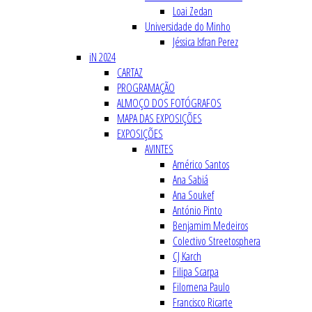
Loai Zedan
Universidade do Minho
Jéssica Isfran Perez
iN 2024
CARTAZ
PROGRAMAÇÃO
ALMOÇO DOS FOTÓGRAFOS
MAPA DAS EXPOSIÇÕES
EXPOSIÇÕES
AVINTES
Américo Santos
Ana Sabiá
Ana Soukef
António Pinto
Benjamim Medeiros
Colectivo Streetosphera
CJ Karch
Filipa Scarpa
Filomena Paulo
Francisco Ricarte