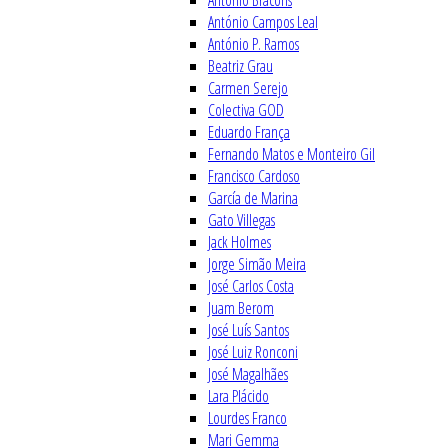
António Bracons
António Campos Leal
António P. Ramos
Beatriz Grau
Carmen Serejo
Colectiva GOD
Eduardo França
Fernando Matos e Monteiro Gil
Francisco Cardoso
García de Marina
Gato Villegas
Jack Holmes
Jorge Simão Meira
José Carlos Costa
Juam Berom
José Luís Santos
José Luiz Ronconi
José Magalhães
Lara Plácido
Lourdes Franco
Mari Gemma