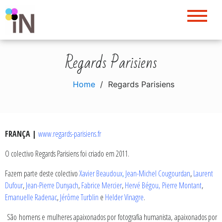
Skip
to
content
Regards Parisiens
Home
Regards Parisiens
FRANÇA |
w
ww.regards-parisiens.fr
O colectivo Regards Parisiens foi criado em 2011.
Fazem parte deste colectivo
Xavier Beaudoux
,
Jean-Michel Cougourdan
,
Laurent
Dufour
,
Jean-Pierre Dunyach
,
Fabrice Mercier
,
Hervé Bégou,
Pierre Montant
,
Emanuelle Radenac
,
Jérôme Turblin
e
Helder Vinagre
.
São homens e mulheres apaixonados por fotografia humanista, apaixonados por